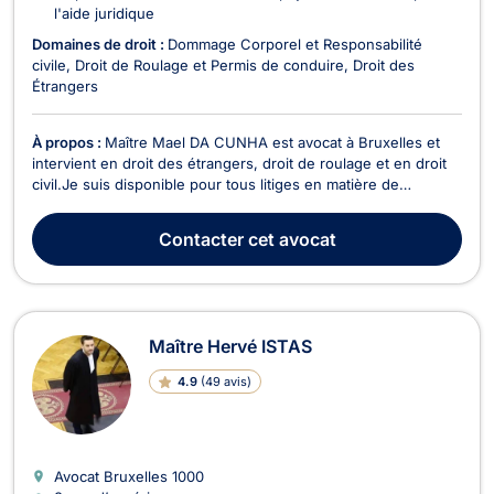
l'aide juridique
Domaines de droit :
Dommage Corporel et Responsabilité
civile
Droit de Roulage et Permis de conduire
Droit des
Étrangers
À propos :
Maître Mael DA CUNHA est avocat à Bruxelles et
intervient en droit des étrangers, droit de roulage et en droit
civil.Je suis disponible pour tous litiges en matière de
circulation routière dont les poursuites devant le Tribunal de
police (excès de vitesse, alcoolémie,...) et les dommages
Contacter
cet avocat
corporels issus d'un accident. J'int...
Maître Hervé ISTAS
4.9
(
49 avis
)
Avocat Bruxelles
1000