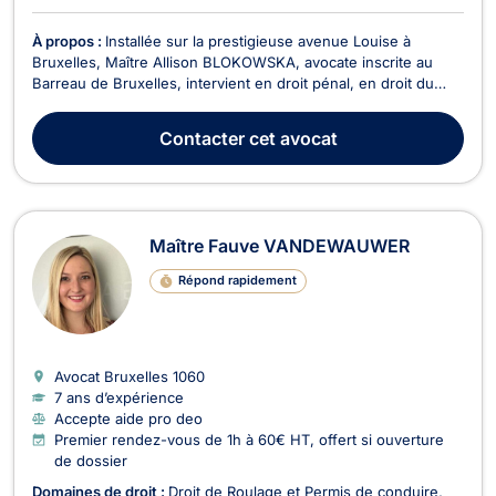
À propos :
Installée sur la prestigieuse avenue Louise à
Bruxelles, Maître Allison BLOKOWSKA, avocate inscrite au
Barreau de Bruxelles, intervient en droit pénal, en droit du
roulage et du permis de conduire, en droit de la famille et du
divorce ainsi qu'en droit de la jeunesse. Diplômée d'un master
Contacter
cet avocat
en droit obtenu avec grande distinc...
Maître Fauve VANDEWAUWER
Répond rapidement
Avocat Bruxelles
1060
7 ans d’expérience
Accepte aide pro deo
Premier rendez-vous de 1h à 60€ HT, offert si ouverture
de dossier
Domaines de droit :
Droit de Roulage et Permis de conduire