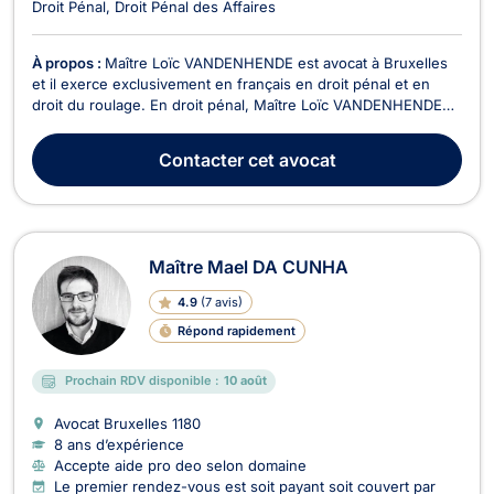
Droit Pénal
Droit Pénal des Affaires
À propos :
Maître Loïc VANDENHENDE est avocat à Bruxelles
et il exerce exclusivement en français en droit pénal et en
droit du roulage. En droit pénal, Maître Loïc VANDENHENDE
représente tant les personnes poursuivies devant le Tribunal
que les victimes d'infractions. Il accompagne ses clients à
Contacter
cet avocat
toutes les étapes de la procédure pénal...
Maître Mael DA CUNHA
4.9
(
7 avis
)
Répond rapidement
Prochain RDV disponible :
10 août
Avocat Bruxelles
1180
8 ans d’expérience
Accepte aide pro deo selon domaine
Le premier rendez-vous est soit payant soit couvert par