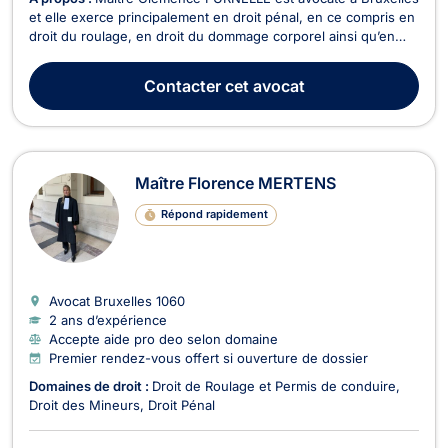
et elle exerce principalement en droit pénal, en ce compris en
droit du roulage, en droit du dommage corporel ainsi qu’en
droit des assurances. En droit pénal, Maître PURNELLE vous
représente devant le Tribunal correctionnel, la Cour d'Appel
Contacter
cet avocat
ou encore devant la Cour d'Assises...
Maître Florence MERTENS
Répond rapidement
Avocat Bruxelles
1060
2 ans d’expérience
Accepte aide pro deo selon domaine
Premier rendez-vous offert si ouverture de dossier
Domaines de droit :
Droit de Roulage et Permis de conduire
Droit des Mineurs
Droit Pénal