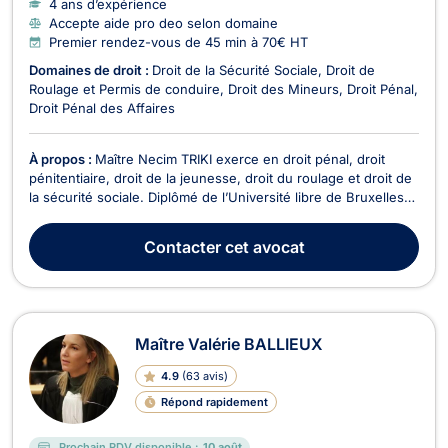
4 ans d’expérience
Accepte aide pro deo selon domaine
Premier rendez-vous de 45 min à 70€ HT
Domaines de droit :
Droit de la Sécurité Sociale
Droit de
Roulage et Permis de conduire
Droit des Mineurs
Droit Pénal
Droit Pénal des Affaires
À propos :
Maître Necim TRIKI exerce en droit pénal, droit
pénitentiaire, droit de la jeunesse, droit du roulage et droit de
la sécurité sociale. Diplômé de l’Université libre de Bruxelles
en 2022, il accompagne ses clients tout au long de la
procédure pénale, depuis les premières auditions jusqu’à
Contacter
cet avocat
l’exécution de la peine. Il défend a...
Maître Valérie BALLIEUX
4.9
(
63 avis
)
Répond rapidement
Prochain RDV disponible :
10 août