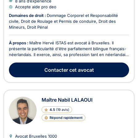
8 ans d’expérience
Accepte aide pro deo
Domaines de droit :
Dommage Corporel et Responsabilité
civile
Droit de Roulage et Permis de conduire
Droit des
Mineurs
Droit Pénal
À propos :
Maître Hervé ISTAS est avocat à Bruxelles. Il
présente la particularité d'être parfaitement bilingue français-
néerlandais. Il exerce, ainsi, sa profession tant en néerlandais
qu'en français et plaide sur l'ensemble du territoire, tant
devant des juridictions francophones que néerlandophones.
Contacter
cet avocat
Maître ISTAS pratique principale...
Maître Nabil LALAOUI
4.5
(
19 avis
)
Répond rapidement
Avocat Bruxelles
1000