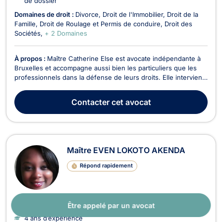
de dossier
Domaines de droit :
Divorce
Droit de l'Immobilier
Droit de la
Famille
Droit de Roulage et Permis de conduire
Droit des
Sociétés
+ 2 Domaines
À propos :
Maître Catherine Else est avocate indépendante à
Bruxelles et accompagne aussi bien les particuliers que les
professionnels dans la défense de leurs droits. Elle intervient
avec rigueur, disponibilité et engagement, en proposant un
accompagnement juridique personnalisé, clair et efficace à
Contacter
cet avocat
chaque étape de la procédure. Son ...
Maître EVEN LOKOTO AKENDA
Répond rapidement
Être appelé par un avocat
Avocat Bruxelles
1030
4 ans d’expérience