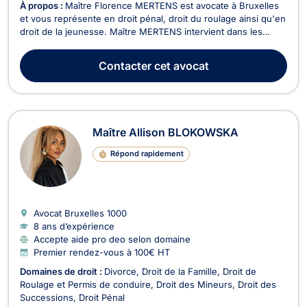
À propos :
Maître Florence MERTENS est avocate à Bruxelles
et vous représente en droit pénal, droit du roulage ainsi qu'en
droit de la jeunesse. Maître MERTENS intervient dans les
dossiers liés aux infractions pénales, qu'il s'agisse de trafic de
stupéfiants, de violences intrafamiliales, de coups et
Contacter
cet avocat
blessures, de vols ou encore d'aff...
Maître Allison BLOKOWSKA
Répond rapidement
Avocat Bruxelles
1000
8 ans d’expérience
Accepte aide pro deo selon domaine
Premier rendez-vous à 100€ HT
Domaines de droit :
Divorce
Droit de la Famille
Droit de
Roulage et Permis de conduire
Droit des Mineurs
Droit des
Successions
Droit Pénal