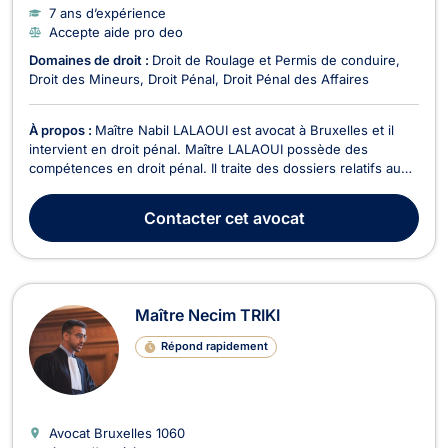
7 ans d’expérience
Accepte aide pro deo
Domaines de droit :
Droit de Roulage et Permis de conduire
Droit des Mineurs
Droit Pénal
Droit Pénal des Affaires
À propos :
Maître Nabil LALAOUI est avocat à Bruxelles et il
intervient en droit pénal. Maître LALAOUI possède des
compétences en droit pénal. Il traite des dossiers relatifs au
droit pénal général et vous représente tout au long de la
procédure devant les différentes juridictions : juge
Contacter
cet avocat
d’instruction, tribunal de police, Cour d’assis...
Maître Necim TRIKI
Répond rapidement
Avocat Bruxelles
1060