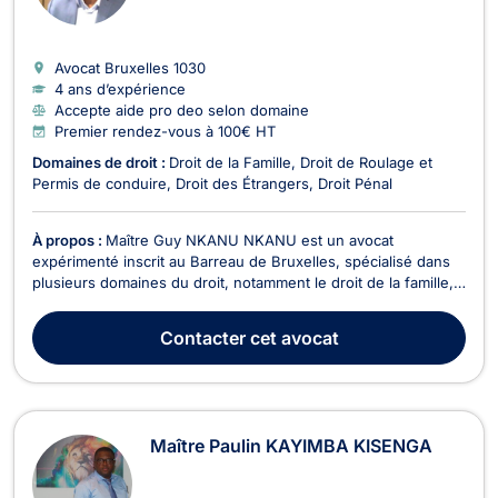
Avocat Bruxelles
1030
4 ans d’expérience
Accepte aide pro deo selon domaine
Premier rendez-vous à 100€ HT
Domaines de droit :
Droit de la Famille
Droit de Roulage et
Permis de conduire
Droit des Étrangers
Droit Pénal
À propos :
Maître Guy NKANU NKANU est un avocat
expérimenté inscrit au Barreau de Bruxelles, spécialisé dans
plusieurs domaines du droit, notamment le droit de la famille,
le droit pénal, et le droit des étrangers. En matière de droit de
la famille, il intervient sur des questions telles que les
Contacter
cet avocat
différends relatifs au divorce, la pens...
Maître Paulin KAYIMBA KISENGA