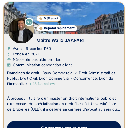
5
(
8 avis
)
E
N
Répond rapidement
LI
G
N
Maître Walid JAAFARI
E
Avocat Bruxelles
1160
Fondé en 2021
N’accepte pas aide pro deo
Communication convention client
Domaines de droit :
Baux Commerciaux
Droit Administratif et
Public
Droit Civil
Droit Commercial - Concurrence
Droit de
l'Immobilier
+ 13 Domaines
À propos :
Titulaire d’un master en droit international public et
d’un master de spécialisation en droit fiscal à l’Université libre
de Bruxelles (ULB), il a débuté sa carrière d’avocat au sein du
département fiscal d’un cabinet spécialisé en contentieux
judiciaire. Il s’est ensuite formé auprès de feue Me Typhanie
Afschrift, avocate ...
Contacter
cet avocat