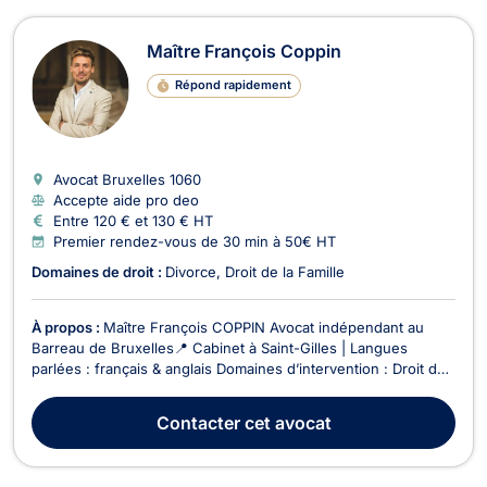
Maître François Coppin
Répond rapidement
Avocat Bruxelles
1060
Accepte aide pro deo
Entre 120 € et 130 € HT
Premier rendez-vous de 30 min à 50€ HT
Domaines de droit :
Divorce
Droit de la Famille
À propos :
Maître François COPPIN Avocat indépendant au
Barreau de Bruxelles📍 Cabinet à Saint-Gilles | Langues
parlées : français & anglais Domaines d’intervention : Droit de
la famille : divorce amiable ou contentieux, séparation, autorité
parentale, pension alimentaire, garde d’enfants, etc. Droit
Contacter
cet avocat
immobilier : baux d’habitation,...