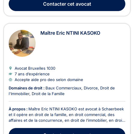
accompagne ses clients avec bienveillance, écoute, rigueur, et
Contacter
cet avocat
efficacité, afin de propos...
Maître Eric NTINI KASOKO
Avocat Bruxelles
1030
7 ans d’expérience
Accepte aide pro deo selon domaine
Domaines de droit :
Baux Commerciaux
Divorce
Droit de
l'Immobilier
Droit de la Famille
À propos :
Maître Eric NTINI KASOKO est avocat à Schaerbeek
et il opère en droit de la famille, en droit commercial, des
affaires et de la concurrence, en droit de l’immobilier, en droit
pénal et en droit des étrangers et de la nationalité. Maître Eric
NTINI KASOKO intervient en droit de la famille pour les