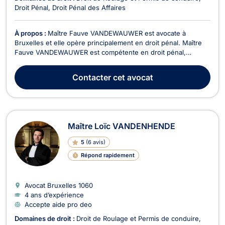
Droit Pénal
Droit Pénal des Affaires
À propos :
Maître Fauve VANDEWAUWER est avocate à
Bruxelles et elle opère principalement en droit pénal. Maître
Fauve VANDEWAUWER est compétente en droit pénal,
notamment en matière de droit pénal des affaires. En effet,
elle vous conseille et vous représente en cas de poursuite
Contacter
cet avocat
pour abus de confiance, corruption, escroquerie, ou pour...
Maître Loïc VANDENHENDE
5
(
6 avis
)
Répond rapidement
Avocat Bruxelles
1060
4 ans d’expérience
Accepte aide pro deo
Domaines de droit :
Droit de Roulage et Permis de conduire