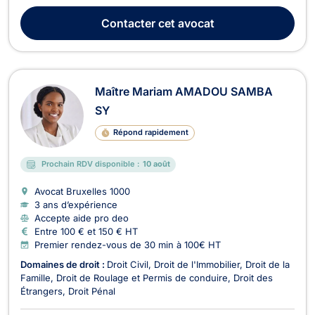
vous accompagner avec humanité dans les moments
sensibles, tout en vous apportant des solutions juridiques
Contacter
cet avocat
concrètes et personnalisées. Formée aux modes a...
Maître Mariam AMADOU SAMBA
SY
Répond rapidement
Prochain RDV disponible :
10 août
Avocat Bruxelles
1000
3 ans d’expérience
Accepte aide pro deo
Entre 100 € et 150 € HT
Premier rendez-vous de 30 min à 100€ HT
Domaines de droit :
Droit Civil
Droit de l'Immobilier
Droit de la
Famille
Droit de Roulage et Permis de conduire
Droit des
Étrangers
Droit Pénal