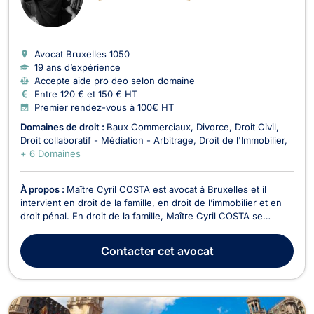
Avocat Bruxelles
1050
19 ans d’expérience
Accepte aide pro deo selon domaine
Entre 120 € et 150 € HT
Premier rendez-vous à 100€ HT
Domaines de droit :
Baux Commerciaux
Divorce
Droit Civil
Droit collaboratif - Médiation - Arbitrage
Droit de l'Immobilier
+ 6 Domaines
À propos :
Maître Cyril COSTA est avocat à Bruxelles et il
intervient en droit de la famille, en droit de l’immobilier et en
droit pénal. En droit de la famille, Maître Cyril COSTA se
charge des procédures de divorce à l'amiable ou contentieux,
de cohabitation légale, de filiation, de droit de garde et de
Contacter
cet avocat
droit de visite, de pension a...