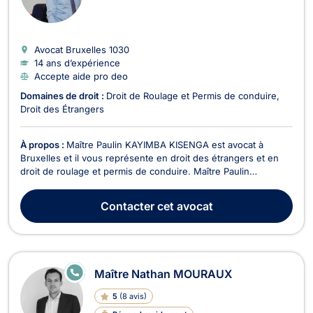
Avocat Bruxelles
1030
14 ans d’expérience
Accepte aide pro deo
Domaines de droit :
Droit de Roulage et Permis de conduire
Droit des Étrangers
À propos :
Maître Paulin KAYIMBA KISENGA est avocat à
Bruxelles et il vous représente en droit des étrangers et en
droit de roulage et permis de conduire. Maître Paulin
KAYIMBA KISENGA intervient dans le cadre des affaires de
conduite sans permis, en état d’alcoolémie ou sous l’emprise
Contacter
cet avocat
de stupéfiants. Il opère également pour toutes pr...
E
Maître Nathan MOURAUX
N
LI
5
(
8 avis
)
G
N