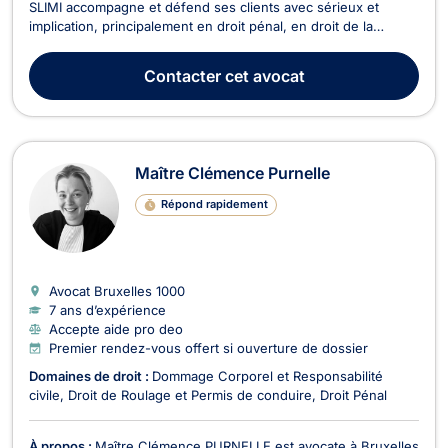
SLIMI accompagne et défend ses clients avec sérieux et
implication, principalement en droit pénal, en droit de la
jeunesse, en droit du dommage corporel, ainsi qu’en droit des
assurances et recouvrement de créances.En droit pénal,
Contacter
cet avocat
Maître Hakima SLIMI met un point d’honneur à ac...
Maître Clémence Purnelle
Répond rapidement
Avocat Bruxelles
1000
7 ans d’expérience
Accepte aide pro deo
Premier rendez-vous offert si ouverture de dossier
Domaines de droit :
Dommage Corporel et Responsabilité
civile
Droit de Roulage et Permis de conduire
Droit Pénal
À propos :
Maître Clémence PURNELLE est avocate à Bruxelles