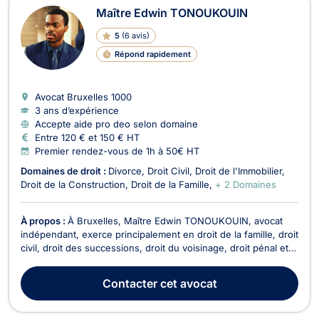
Maître Edwin TONOUKOUIN
5
(
6 avis
)
Répond rapidement
Avocat Bruxelles
1000
3 ans d’expérience
Accepte aide pro deo selon domaine
Entre 120 € et 150 € HT
Premier rendez-vous de 1h à 50€ HT
Domaines de droit :
Divorce
Droit Civil
Droit de l'Immobilier
Droit de la Construction
Droit de la Famille
+ 2 Domaines
À propos :
À Bruxelles, Maître Edwin TONOUKOUIN, avocat
indépendant, exerce principalement en droit de la famille, droit
civil, droit des successions, droit du voisinage, droit pénal et
droit de l’immobilier. Il met ses compétences au service de ses
clients afin de les accompagner dans des situations juridiques
Contacter
cet avocat
diverses et d’assurer l...