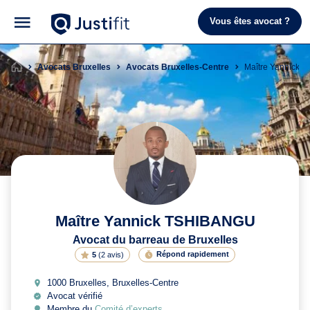
Vous êtes avocat ?
Avocats Bruxelles
Avocats Bruxelles-Centre
Maître Yannick
Maître Yannick TSHIBANGU
Avocat du barreau de Bruxelles
Répond rapidement
5
(
2 avis
)
1000 Bruxelles, Bruxelles-Centre
Avocat vérifié
Membre du
Comité d’experts