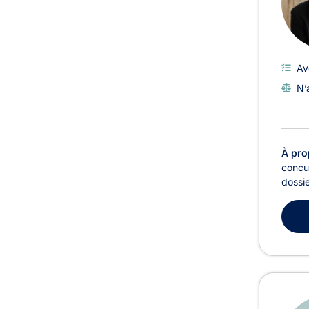
Av
N’
À pro
concur
dossie