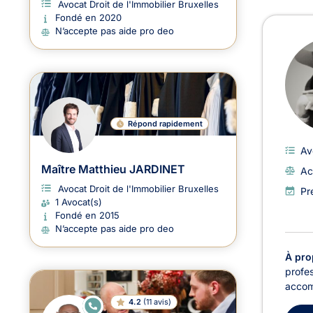
Avocat Droit de l'Immobilier Bruxelles
Fondé en 2020
Avoc
N’accepte pas aide pro deo
Répond rapidement
Av
Maître Matthieu JARDINET
Ac
Avocat Droit de l'Immobilier Bruxelles
Pr
1 Avocat(s)
Fondé en 2015
N’accepte pas aide pro deo
À pro
profes
accomp
4.2
(
11 avis
)
E