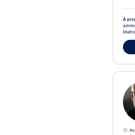
À pro
admini
Maître
Av