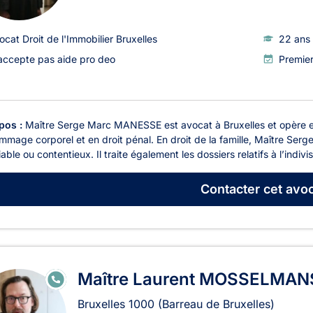
ocat Droit de l'Immobilier Bruxelles
22 ans 
accepte pas aide pro deo
Premie
pos :
Maître Serge Marc MANESSE est avocat à Bruxelles et opère en dr
mmage corporel et en droit pénal. En droit de la famille, Maître Se
iable ou contentieux. Il traite également les dossiers relatifs à l’indivisi
Contacter
cet avoc
Maître Laurent MOSSELMAN
E
N
LI
Bruxelles
1000
(Barreau de Bruxelles)
G