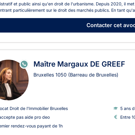
stratif et public ainsi qu'en droit de l'urbanisme. Depuis 2020, il met
trant particulièrement sur le droit des marchés publics. En tant qu'
Contacter
cet avoc
Maître Margaux DE GREEF
E
N
LI
Bruxelles
1050
(Barreau de Bruxelles)
G
N
E
ocat Droit de l'Immobilier Bruxelles
5 ans d
accepte pas aide pro deo
Entre 1
emier rendez-vous payant de 1h