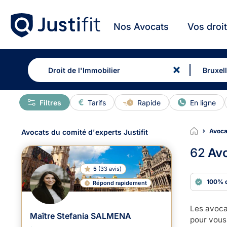
Nos Avocats
Vos droi
Filtres
Tarifs
Rapide
En ligne
Avocat
Avocats du comité d'experts Justifit
62
Avo
5
(
33 avis
)
100% 
Répond rapidement
Les avocat
Maître Stefania SALMENA
pour vous 