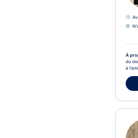
Av
N’
À pro
du do
à l’am