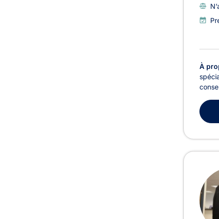
N’
Pr
À pro
spécia
consei