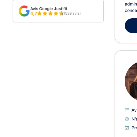
admini
Avis Google Justifit
concen
4,7
(539 avis)
Av
N’
Pr