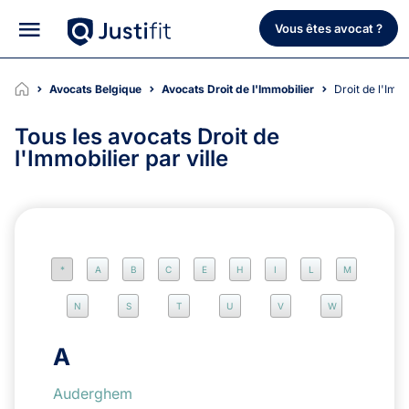
Vous êtes avocat ?
Avocats Belgique
Avocats Droit de l'Immobilier
Droit de l'Imm
Tous les avocats Droit de
l'Immobilier par ville
*
A
B
C
E
H
I
L
M
N
S
T
U
V
W
A
Auderghem