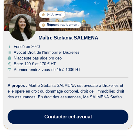
5
(
33 avis
)
Répond rapidement
Maître Stefania SALMENA
Fondé en 2020
Avocat Droit de l'Immobilier Bruxelles
N’accepte pas aide pro deo
Entre 120 € et 170 € HT
Premier rendez-vous de 1h à 100€ HT
À propos :
Maître Stefania SALMENA est avocate à Bruxelles et
elle opère en droit du dommage corporel, droit de l’immobilier, droit
des assurances. En droit des assurances, Me SALMENA Stefania
vous assiste pour régler les litiges avec les compagnies
d’assurance en présence de sinistres, d’accidents de la circulation.
Me SALMENA Stefan...
Contacter
cet avocat