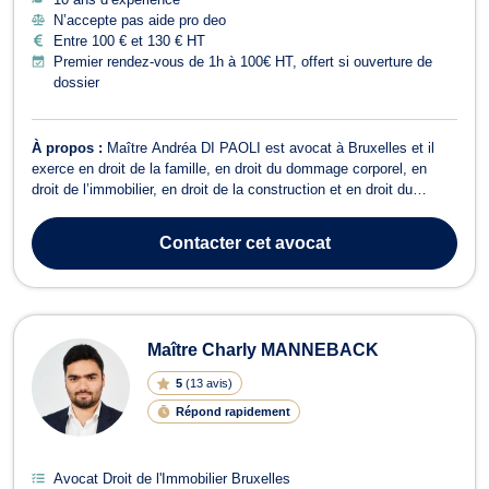
N’accepte pas aide pro deo
Entre 100 € et 130 € HT
Premier rendez-vous de 1h à 100€ HT, offert si ouverture de
dossier
À propos :
Maître Andréa DI PAOLI est avocat à Bruxelles et il
exerce en droit de la famille, en droit du dommage corporel, en
droit de l’immobilier, en droit de la construction et en droit du
voisinage. En droit de la famille, Maître Andréa DI PAOLI prend en
charge les affaires de mariage, de cohabitation légale, de divorce
Contacter
cet avocat
et de sép...
Maître Charly MANNEBACK
5
(
13 avis
)
Répond rapidement
Avocat Droit de l'Immobilier Bruxelles