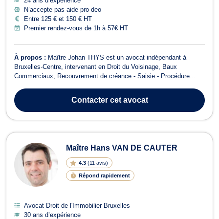
24 ans d’expérience
N’accepte pas aide pro deo
Entre 125 € et 150 € HT
Premier rendez-vous de 1h à 57€ HT
À propos :
Maître Johan THYS est un avocat indépendant à
Bruxelles-Centre, intervenant en Droit du Voisinage, Baux
Commerciaux, Recouvrement de créance - Saisie - Procédure
d’exécution et Droit de l'Immobilier. Il vous accompagne dans des
problématiques juridiques liées aux litiges de voisinage, aux baux
Contacter
cet avocat
et aux questions immobilières,...
Maître Hans VAN DE CAUTER
4.3
(
11 avis
)
Répond rapidement
Avocat Droit de l'Immobilier Bruxelles
30 ans d’expérience