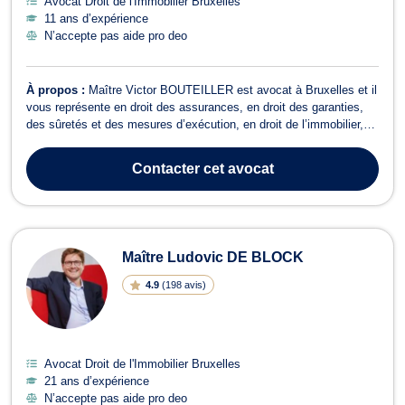
Avocat Droit de l'Immobilier Bruxelles
11 ans d’expérience
N’accepte pas aide pro deo
À propos :
Maître Victor BOUTEILLER est avocat à Bruxelles et il
vous représente en droit des assurances, en droit des garanties,
des sûretés et des mesures d’exécution, en droit de l’immobilier,
en droit du voisinage ainsi qu’en droit de la vente. Victor
BOUTEILLER vous assiste en droit des assurances pour assurer
Contacter
cet avocat
le règlement de vos...
Maître Ludovic DE BLOCK
4.9
(
198 avis
)
Avocat Droit de l'Immobilier Bruxelles
21 ans d’expérience
N’accepte pas aide pro deo