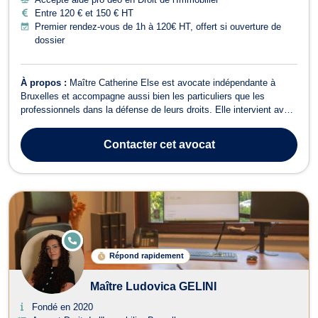
Entre 120 € et 150 € HT
Premier rendez-vous de 1h à 120€ HT, offert si ouverture de
dossier
À propos :
Maître Catherine Else est avocate indépendante à
Bruxelles et accompagne aussi bien les particuliers que les
professionnels dans la défense de leurs droits. Elle intervient avec
rigueur, disponibilité et engagement, en proposant un
accompagnement juridique personnalisé, clair et efficace à chaque
Contacter
cet avocat
étape de la procédure. Son ...
E
N
Répond rapidement
LI
G
N
Maître Ludovica GELINI
E
Fondé en 2020