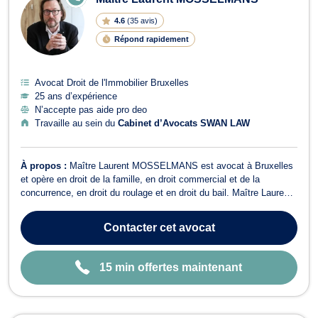
N
LI
4.6
(
35 avis
)
G
N
Répond rapidement
E
Avocat Droit de l'Immobilier Bruxelles
25 ans d’expérience
N’accepte pas aide pro deo
Travaille au sein du
Cabinet d’Avocats SWAN LAW
À propos :
Maître Laurent MOSSELMANS est avocat à Bruxelles
et opère en droit de la famille, en droit commercial et de la
concurrence, en droit du roulage et en droit du bail. Maître Laurent
MOSSELMANS intervient en droit de la famille si votre dossier
relève du divorce, de la cohabitation légale ou de la succession. Il
Contacter
cet avocat
traite égaleme...
15 min offertes maintenant