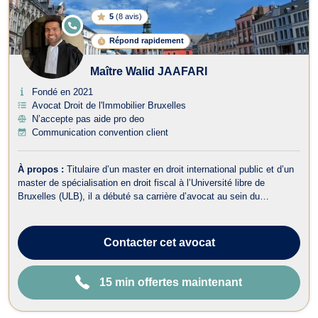
5
(
8 avis
)
E
N
Répond rapidement
LI
G
N
Maître Walid JAAFARI
E
Fondé en 2021
Avocat Droit de l'Immobilier Bruxelles
N’accepte pas aide pro deo
Communication convention client
À propos :
Titulaire d’un master en droit international public et d’un
master de spécialisation en droit fiscal à l’Université libre de
Bruxelles (ULB), il a débuté sa carrière d’avocat au sein du
département fiscal d’un cabinet spécialisé en contentieux judiciaire.
Il s’est ensuite formé auprès de feue Me Typhanie Afschrift, avocate
...
Contacter
cet avocat
15 min offertes maintenant