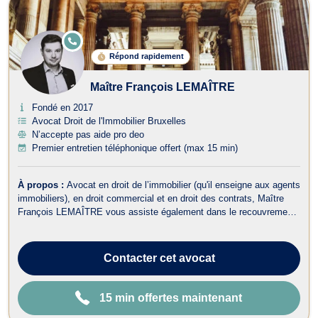
E
N
Répond rapidement
LI
G
N
Maître François LEMAÎTRE
E
Fondé en 2017
Avocat Droit de l'Immobilier Bruxelles
N’accepte pas aide pro deo
Premier entretien téléphonique offert (max 15 min)
À propos :
Avocat en droit de l’immobilier (qu'il enseigne aux agents
immobiliers), en droit commercial et en droit des contrats, Maître
François LEMAÎTRE vous assiste également dans le recouvrement
de vos créances et droit judiciaire (litiges civils). En droit de
l’immobilier, il traite : - Les dossiers en matière de baux portant sur...
Contacter
cet avocat
15 min offertes maintenant