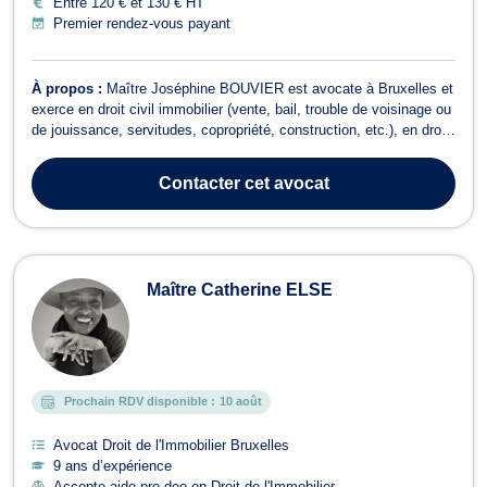
Entre 120 € et 130 € HT
Premier rendez-vous payant
À propos :
Maître Joséphine BOUVIER est avocate à Bruxelles et
exerce en droit civil immobilier (vente, bail, trouble de voisinage ou
de jouissance, servitudes, copropriété, construction, etc.), en droit
public immobilier, ainsi qu’en droit de l’environnement. Tout
d’abord, dans le domaine du droit civil immobilier, Maître Joséphine
Contacter
cet avocat
B...
Maître Catherine ELSE
Prochain RDV disponible :
10 août
Avocat Droit de l'Immobilier Bruxelles
9 ans d’expérience
Accepte aide pro deo en Droit de l'Immobilier