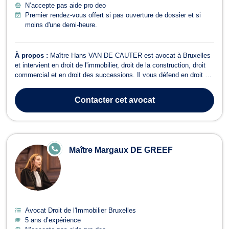
N’accepte pas aide pro deo
Premier rendez-vous offert si pas ouverture de dossier et si
moins d'une demi-heure.
À propos :
Maître Hans VAN DE CAUTER est avocat à Bruxelles
et intervient en droit de l'immobilier, droit de la construction, droit
commercial et en droit des successions. Il vous défend en droit de
l’immobilier dans le cadre de tout contentieux relatif aux baux à
loyer, en droit de la copropriété, en droits réels démembrés
Contacter
cet avocat
(usufruit,...
E
Maître Margaux DE GREEF
N
LI
G
N
E
Avocat Droit de l'Immobilier Bruxelles
5 ans d’expérience