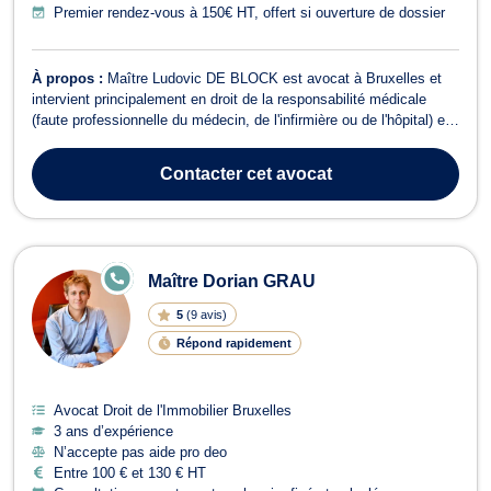
Premier rendez-vous à 150€ HT, offert si ouverture de dossier
À propos :
Maître Ludovic DE BLOCK est avocat à Bruxelles et
intervient principalement en droit de la responsabilité médicale
(faute professionnelle du médecin, de l'infirmière ou de l'hôpital) en
droit du dommage corporel et en droit du roulage. En droit de la
responsabilité médicale, l'avocat Ludovic DE BLOCK se charge
Contacter
cet avocat
pour les vict...
E
Maître Dorian GRAU
N
LI
5
(
9 avis
)
G
N
Répond rapidement
E
Avocat Droit de l'Immobilier Bruxelles
3 ans d’expérience
N’accepte pas aide pro deo
Entre 100 € et 130 € HT