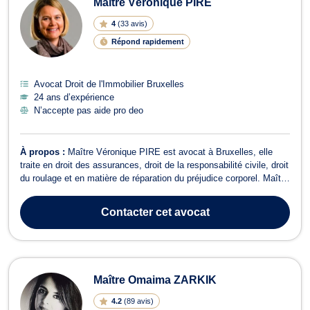
Maître Véronique PIRE
4
(
33 avis
)
Répond rapidement
Avocat Droit de l'Immobilier Bruxelles
24 ans d’expérience
N’accepte pas aide pro deo
À propos :
Maître Véronique PIRE est avocat à Bruxelles, elle
traite en droit des assurances, droit de la responsabilité civile, droit
du roulage et en matière de réparation du préjudice corporel. Maître
PIRE intervient pour tous dossiers relevant du droit des
assurances tel que l’assurance des responsabilités, l’assurance
Contacter
cet avocat
des acciden...
Maître Omaima ZARKIK
4.2
(
89 avis
)