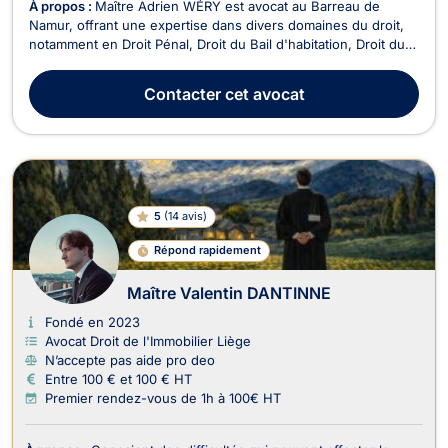
À propos :
Maître Adrien WÉRY est avocat au Barreau de
Namur, offrant une expertise dans divers domaines du droit,
notamment en Droit Pénal, Droit du Bail d'habitation, Droit du
travail, Droit du sport, Droit de la circulation routière, Droit civil
(droit des contrats et obligations), Troubles du Voisinage. Son
Contacter
cet avocat
cabinet, situé au centr...
5
(
14 avis
)
Répond rapidement
Maître Valentin DANTINNE
Fondé en 2023
Avocat Droit de l'Immobilier Liège
N’accepte pas aide pro deo
Entre 100 € et 100 € HT
Premier rendez-vous de 1h à 100€ HT