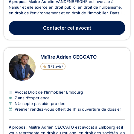
À propos :
Maître Aurélie VANDENBERGHE est avocate à
Namur et elle exerce en droit public, en droit de l'urbanisme,
en droit de l’environnement et en droit de l’immobilier. Dans le
domaine du droit de l'urbanisme et du droit de
l'environnement, elle vous assiste dans le dépôt de vos
Contacter
cet avocat
demandes de permis (permis d'urbanisme, permis d'urb...
Maître Adrien CECCATO
5
(
3 avis
)
Avocat Droit de l'Immobilier Embourg
7 ans d’expérience
N’accepte pas aide pro deo
Premier rendez-vous offert de 1h si ouverture de dossier
À propos :
Maître Adrien CECCATO est avocat à Embourg et il
vous représente en droit du roulage, en droit des sociétés, en