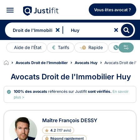
Vous êtes avocat ?
Aide de l'État
Tarifs
Rapide
En ligne
Avocats Droit de l'Immobilier
Avocats Huy
Avocats Droit de l'
Avocats Droit de l'Immobilier Huy
100% des avocats
référencés sur Justifit
sont vérifiés.
En savoir
plus >
Avocats en Droit de l'Immobilier à H
Maître François DESSY
4.2
(
117 avis
)
Répond rapidement