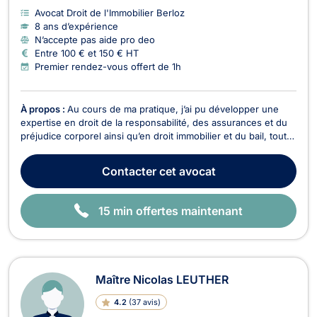
Avocat Droit de l'Immobilier Berloz
8 ans d’expérience
N’accepte pas aide pro deo
Entre 100 € et 150 € HT
Premier rendez-vous offert de 1h
À propos :
Au cours de ma pratique, j’ai pu développer une
expertise en droit de la responsabilité, des assurances et du
préjudice corporel ainsi qu’en droit immobilier et du bail, tout
en entretenant et enrichissant ma pratique en droit civil et
commercial au sens large. J’aime le métier d’avocate pour ses
Contacter
cet avocat
aspects d’humanité et de ri...
15 min offertes maintenant
Maître Nicolas LEUTHER
4.2
(
37 avis
)