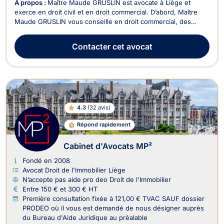
À propos :
Maître Maude GRUSLIN est avocate à Liège et
exerce en droit civil et en droit commercial. D’abord, Maître
Maude GRUSLIN vous conseille en droit commercial, des
affaires et de la concurrence. De plus, si vous êtes une
entreprise ou un commerçant, elle vous assistera en cas de
Contacter
cet avocat
litige avec un agent, un fournisseur, un concurre...
4.3
(
32 avis
)
Répond rapidement
Cabinet d'Avocats MP²
Fondé en 2008
Avocat Droit de l'Immobilier Liège
N’accepte pas aide pro deo Droit de l'Immobilier
Entre 150 € et 300 € HT
Première consultation fixée à 121,00 € TVAC SAUF dossier
PRODEO où il vous est demandé de nous désigner auprès
du Bureau d'Aide Juridique au préalable