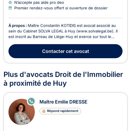
N’accepte pas aide pro deo
Premier rendez-vous offert si ouverture de dossier
À propos :
Maître Constantin KOTIDIS est avocat associé au
sein du Cabinet SOLVA LEGAL à Huy (www.solvalegal.be). Il
est inscrit au Barreau de Liège-Huy et exerce sur tout le
territoire belge. Il se veut exigeant et tenace. Il veille à
identifier les options dans les meilleurs délais afin d’arrêter les
Contacter
cet avocat
meilleures décisions, qu’elles s...
Plus d'avocats Droit de l'Immobilier
à proximité de Huy
E
Maître Emilie DRESSE
N
LI
Répond rapidement
G
N
E