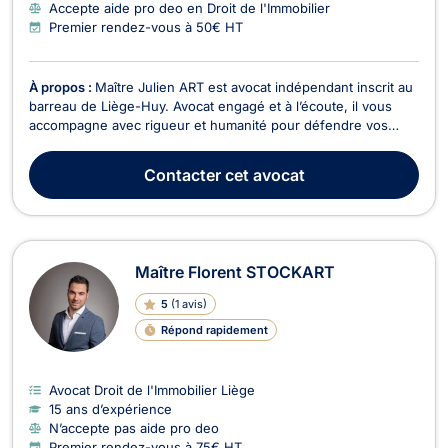
Accepte aide pro deo en Droit de l'Immobilier
Premier rendez-vous à 50€ HT
À propos :
Maître Julien ART est avocat indépendant inscrit au
barreau de Liège-Huy. Avocat engagé et à l’écoute, il vous
accompagne avec rigueur et humanité pour défendre vos
droits à chaque étape de vos démarches juridiques. Il
intervient notamment en droit civil, droit de la famille, droit des
Contacter
cet avocat
mineurs ainsi qu’en droit pénal. Ses c...
Maître Florent STOCKART
5
(
1 avis
)
Répond rapidement
Avocat Droit de l'Immobilier Liège
15 ans d’expérience
N’accepte pas aide pro deo
Premier rendez-vous à 75€ HT