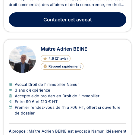
droit commercial, des affaires et de la concurrence, en droit
de la construction, et en droit des assurances. En droit de la
construction, Maître Adrien CECCATO vous offre ses
Contacter
cet avocat
compétences pour les problématiques l...
Maître Adrien BEINE
4.6
(
21 avis
)
Répond rapidement
Avocat Droit de l'Immobilier Namur
3 ans d’expérience
Accepte aide pro deo en Droit de l'Immobilier
Entre 90 € et 120 € HT
Premier rendez-vous de 1h à 70€ HT, offert si ouverture
de dossier
À propos :
Maître Adrien BEINE est avocat à Namur, idéalement