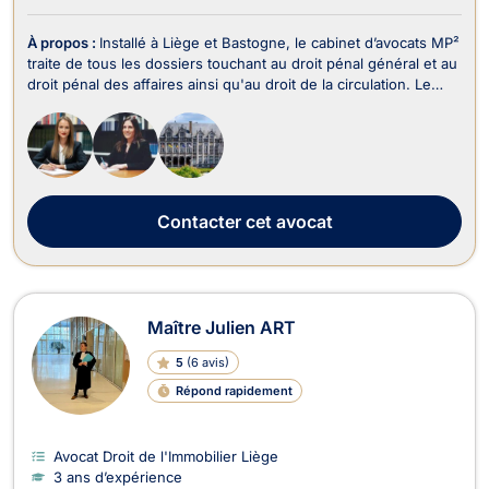
À propos :
Installé à Liège et Bastogne, le cabinet d’avocats MP²
traite de tous les dossiers touchant au droit pénal général et au
droit pénal des affaires ainsi qu'au droit de la circulation. Le
cabinet d’avocats MP² intervient en droit pénal et représente
tant les victimes que les auteurs présumés d’infraction au droit
pénal des af...
Contacter
cet avocat
Maître Julien ART
5
(
6 avis
)
Répond rapidement
Avocat Droit de l'Immobilier Liège
3 ans d’expérience