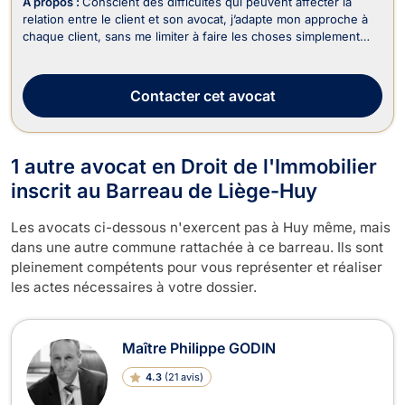
À propos :
Conscient des difficultés qui peuvent affecter la
relation entre le client et son avocat, j’adapte mon approche à
chaque client, sans me limiter à faire les choses simplement
parce que « c’est l’usage », privilégiant une relation fondée sur
la transparence, la prévisibilité, la disponibilité et la
compréhension. C’est pour ...
Contacter
cet avocat
1 autre avocat en Droit de l'Immobilier
inscrit au Barreau de Liège-Huy
Les avocats ci-dessous n'exercent pas à Huy même, mais
dans une autre commune rattachée à ce barreau. Ils sont
pleinement compétents pour vous représenter et réaliser
les actes nécessaires à votre dossier.
Maître Philippe GODIN
4.3
(
21 avis
)