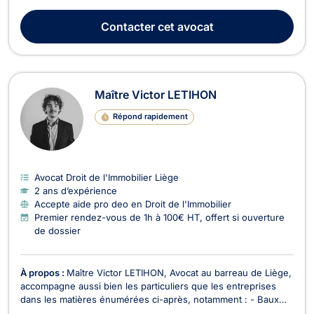
Droit de Roulage et Permis de conduire, Droit Civil, Droit du
Voisinage, Droit Pénal, Baux Commerciaux, Recouvrement de
Contacter
cet avocat
créance - Saisie - Procédure d’exécution,...
Maître Victor LETIHON
Répond rapidement
Avocat Droit de l'Immobilier Liège
2 ans d’expérience
Accepte aide pro deo en Droit de l'Immobilier
Premier rendez-vous de 1h à 100€ HT, offert si ouverture
de dossier
À propos :
Maître Victor LETIHON, Avocat au barreau de Liège,
accompagne aussi bien les particuliers que les entreprises
dans les matières énumérées ci-après, notamment : - Baux
commerciaux et de résidence principale : assistance et