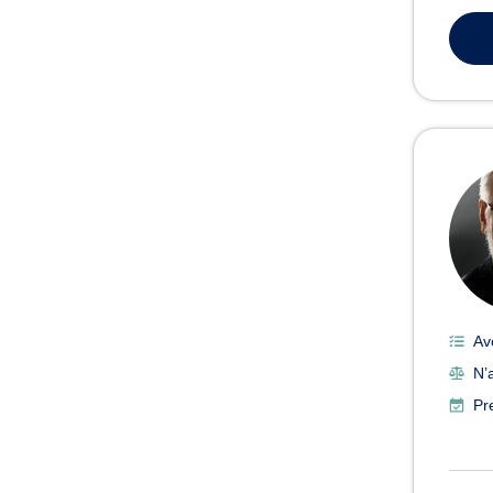
Av
N’
Pr