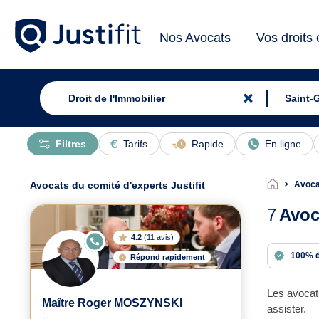
Nos Avocats
Vos droits
Filtres
Tarifs
Rapide
En ligne
Avocats du comité d'experts Justifit
Avocat
7
Avoc
4.2
(
11 avis
)
E
N
100% 
Répond rapidement
LI
G
N
E
Les avocats
Maître Roger MOSZYNSKI
assister.