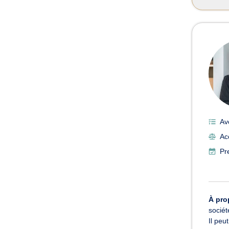
Av
Ac
Pr
À pro
sociét
Il peu