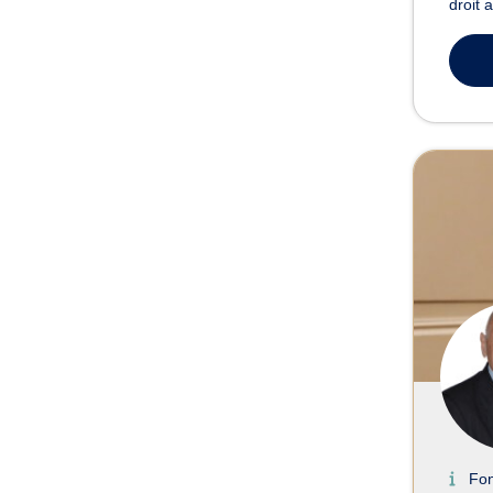
droit 
Fo