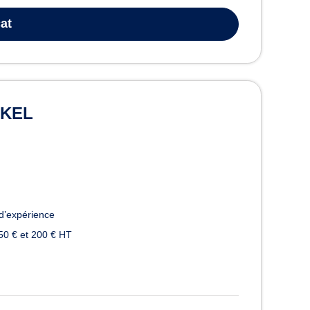
at
CKEL
d’expérience
50 € et 200 € HT