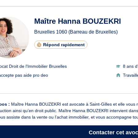
ats en Droit de l'Immobilier à
Maître Hanna BOUZEKRI
Bruxelles
1060
(Barreau de Bruxelles)
Répond rapidement
ocat Droit de l'Immobilier Bruxelles
8 ans d
accepte pas aide pro deo
Travail
pos :
Maître Hanna BOUZEKRI est avocate à Saint-Gilles et elle vous rep
uction ainsi qu’en droit public. Maître Hanna BOUZEKRI intervient dans t
ous assiste dans la vente ou l’achat immobilier, et vous accompagne tout
Contacter
cet avoc