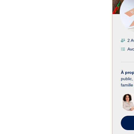
2 A
Avo
À pro
public,
famill