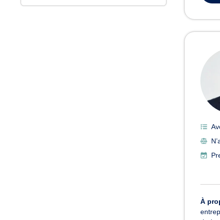
Av
N’
Pr
À pro
entrep