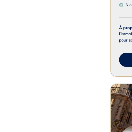
N’a
À pro
l'immob
pour s