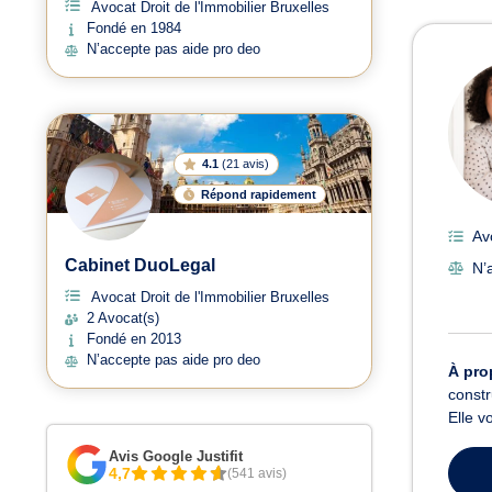
Avocat Droit de l'Immobilier Bruxelles
Fondé en 1984
Avoc
N’accepte pas aide pro deo
4.1
(
21 avis
)
Répond rapidement
Av
Cabinet DuoLegal
N’
Avocat Droit de l'Immobilier Bruxelles
2 Avocat(s)
Fondé en 2013
N’accepte pas aide pro deo
À pro
constr
Elle v
Avis Google Justifit
4,7
(541 avis)