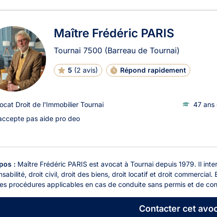
ats en Droit de l'Immobilier à
Maître Frédéric PARIS
Tournai
7500
(Barreau de Tournai)
5
(
2 avis
)
Répond rapidement
ocat Droit de l'Immobilier Tournai
47 ans 
accepte pas aide pro deo
pos :
Maître Frédéric PARIS est avocat à Tournai depuis 1979. Il intervi
sabilité, droit civil, droit des biens, droit locatif et droit commerc
es procédures applicables en cas de conduite sans permis et de cond
Contacter
cet avoc