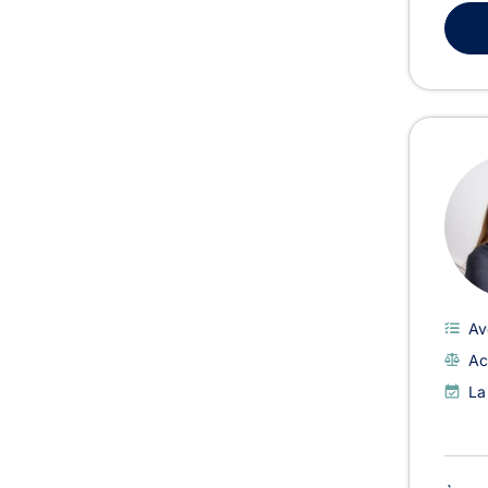
Av
Ac
La