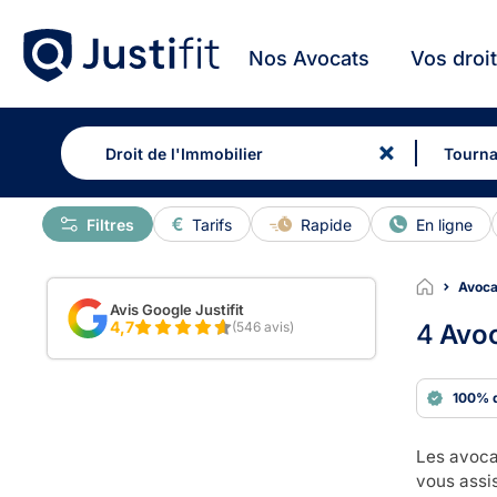
Nos Avocats
Vos droi
Filtres
Tarifs
Rapide
En ligne
Avocat
Avis Google Justifit
4,7
(546 avis)
4
Avoc
100% 
Les avocat
vous assis