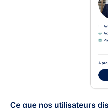
Av
Ac
Pr
À pro
Ce que nos utilisateurs
di