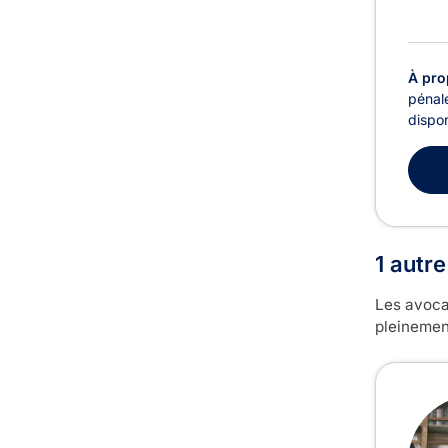
À pro
pénale
dispon
1 autr
Les avoca
pleinemen