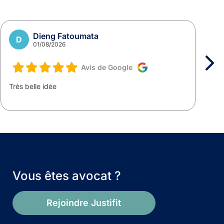
Dieng Fatoumata
D
01/08/2026
Avis de Google
Très belle idée
T
m
Vous êtes avocat ?
Rejoindre Justifit