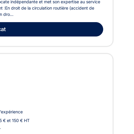
ocate indépendante et met son expertise au service
 :En droit de la circulation routière (accident de
n dro...
at
’expérience
5 € et 150 € HT
r