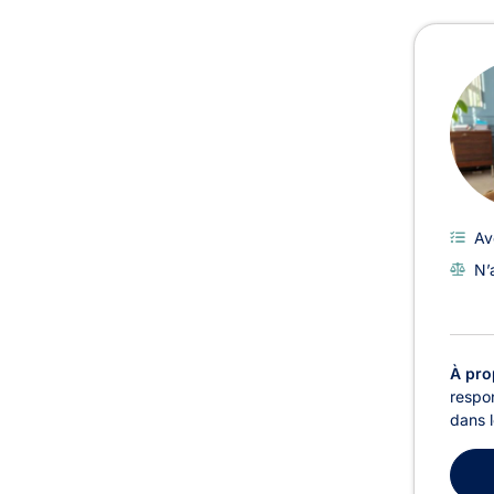
Avoc
Av
N’
À pro
respon
dans l