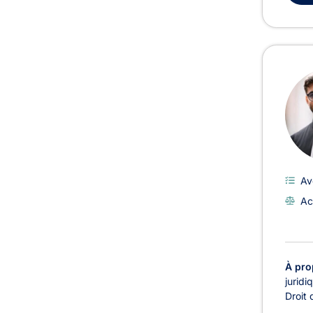
Av
Ac
À pro
juridi
Droit 