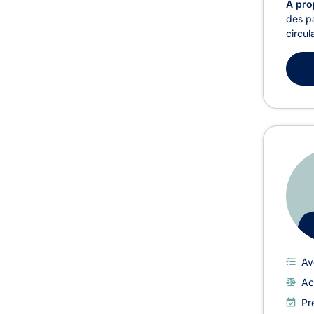
À pro
des pa
circul
Av
Ac
Pr