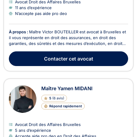
Avocat Droit des Affaires Bruxelles
11 ans d’expérience
N’accepte pas aide pro deo
À propos :
Maître Victor BOUTEILLER est avocat à Bruxelles et
il vous représente en droit des assurances, en droit des
garanties, des sûretés et des mesures d’exécution, en droit
de l’immobilier, en droit du voisinage ainsi qu’en droit de la
vente. Victor BOUTEILLER vous assiste en droit des
Contacter
cet avocat
assurances pour assurer le règlement de vos...
Maître Yamen MIDANI
5
(
6 avis
)
Répond rapidement
Avocat Droit des Affaires Bruxelles
5 ans d’expérience
Accepte aide pro deo en Droit des Affaires