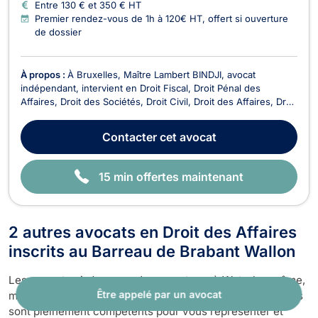
Entre 130 € et 350 € HT
Premier rendez-vous de 1h à 120€ HT, offert si ouverture
de dossier
À propos :
À Bruxelles, Maître Lambert BINDJI, avocat
indépendant, intervient en Droit Fiscal, Droit Pénal des
Affaires, Droit des Sociétés, Droit Civil, Droit des Affaires, Droit
des Successions, Droit du Voisinage, Droit Pénal, Droit des
Associations et des Fondations et Droit Économique. Avocat
Contacter
cet avocat
spécialisé en droit fiscal, il met so...
15 min offertes maintenant
2 autres avocats en Droit des Affaires
inscrits au Barreau de Brabant Wallon
Les avocats ci-dessous n'exercent pas à Waterloo même,
Être appelé par un avocat
mais dans une autre commune rattachée à ce barreau. Ils
sont pleinement compétents pour vous représenter et