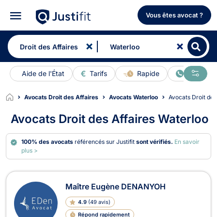
Vous êtes avocat ?
Aide de l'État
Tarifs
Rapide
En ligne
Avocats Droit des Affaires
Avocats Waterloo
Avocats Droit de
Avocats Droit des Affaires Waterloo
100% des avocats
référencés sur Justifit
sont vérifiés.
En savoir
plus >
Avocats en Droit des Affaires à Wat
Maître Eugène DENANYOH
4.9
(
49 avis
)
Répond rapidement