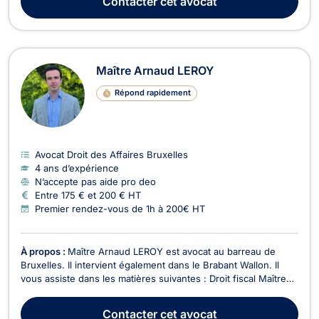
Contacter
cet avocat
Son objectif est de vous accompagn...
Maître Arnaud LEROY
Répond rapidement
Avocat Droit des Affaires Bruxelles
4 ans d’expérience
N’accepte pas aide pro deo
Entre 175 € et 200 € HT
Premier rendez-vous de 1h à 200€ HT
À propos :
Maître Arnaud LEROY est avocat au barreau de
Bruxelles. Il intervient également dans le Brabant Wallon. Il
vous assiste dans les matières suivantes : Droit fiscal Maître
Arnaud LEROY intervient dans tous les domaines du droit
fiscal belge et international. Entre autres : Fiscalité des
Contacter
cet avocat
revenus mobiliers.Impôt des sociétés.Fi...