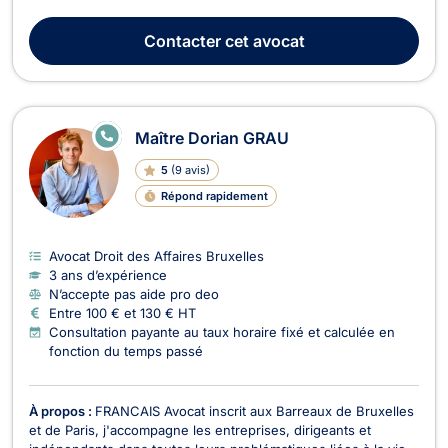
français. Elle intervient en droit de l'immobilier, en droit du
voisinage, en droit de la circulation routière, en droit des
Contacter
cet avocat
étrangers et en droit de la consommation. Maî...
E
Maître Dorian GRAU
N
LI
5
(
9 avis
)
G
N
Répond rapidement
E
Avocat Droit des Affaires Bruxelles
3 ans d’expérience
N’accepte pas aide pro deo
Entre 100 € et 130 € HT
Consultation payante au taux horaire fixé et calculée en
fonction du temps passé
À propos :
FRANCAIS Avocat inscrit aux Barreaux de Bruxelles
et de Paris, j'accompagne les entreprises, dirigeants et