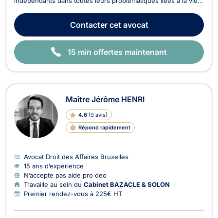
indépendants dans toutes leurs problématiques liées à la vie
des affaires. Déterminé et animé par l'esprit entrepreneurial,
je mets mon expertise au service de mes clients avec deux
Contacter
cet avocat
engagements constants : réactivité e...
15 min offertes maintenant
Maître Jérôme HENRI
4.6
(
9 avis
)
Répond rapidement
Avocat Droit des Affaires Bruxelles
15 ans d’expérience
N’accepte pas aide pro deo
Travaille au sein du
Cabinet BAZACLE & SOLON
Premier rendez-vous à 225€ HT