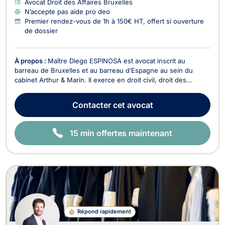
Avocat Droit des Affaires Bruxelles
N’accepte pas aide pro deo
Premier rendez-vous de 1h à 150€ HT, offert si ouverture
de dossier
À propos :
Maître Diego ESPINOSA est avocat inscrit au
barreau de Bruxelles et au barreau d’Espagne au sein du
cabinet Arthur & Marin. Il exerce en droit civil, droit des
entreprises, droit international, droit européen, droit du
numérique, ainsi qu'en droit douanier. Trilingue en espagnol,
Contacter
cet avocat
français et anglais, Maître ESPINOSA acc...
15 min offertes maintenant
Répond rapidement