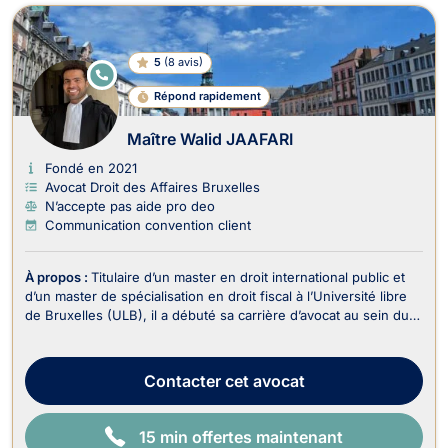
5
(
8 avis
)
E
N
Répond rapidement
LI
G
N
Maître Walid JAAFARI
E
Fondé en 2021
Avocat Droit des Affaires Bruxelles
N’accepte pas aide pro deo
Communication convention client
À propos :
Titulaire d’un master en droit international public et
d’un master de spécialisation en droit fiscal à l’Université libre
de Bruxelles (ULB), il a débuté sa carrière d’avocat au sein du
département fiscal d’un cabinet spécialisé en contentieux
judiciaire. Il s’est ensuite formé auprès de feue Me Typhanie
Afschrift, avocate ...
Contacter
cet avocat
15 min offertes maintenant