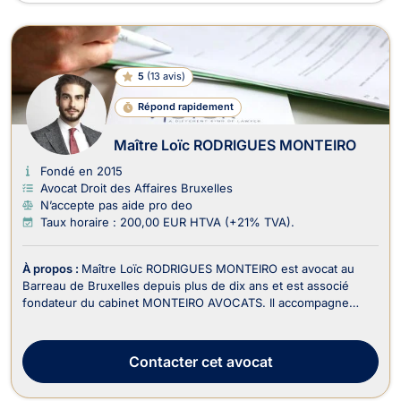
5
(
13 avis
)
Répond rapidement
Maître Loïc RODRIGUES MONTEIRO
Fondé en 2015
Avocat Droit des Affaires Bruxelles
N’accepte pas aide pro deo
Taux horaire : 200,00 EUR HTVA (+21% TVA).
À propos :
Maître Loïc RODRIGUES MONTEIRO est avocat au
Barreau de Bruxelles depuis plus de dix ans et est associé
fondateur du cabinet MONTEIRO AVOCATS. Il accompagne
principalement les entrepreneurs, les sociétés, leurs
actionnaires, les associations, leurs membres ainsi que les
dirigeants d'entreprise. Son cabinet assure d'ailleurs...
Contacter
cet avocat