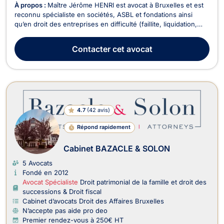
À propos :
Maître Jérôme HENRI est avocat à Bruxelles et est
reconnu spécialiste en sociétés, ASBL et fondations ainsi
qu’en droit des entreprises en difficulté (faillite, liquidation,
PRJ). Au carrefour de ces deux domaines, il dispose d’une
grande expertise en matière de responsabilité des
Contacter
cet avocat
administrateurs de sociétés, ASBL et fondat...
4.7
(
42 avis
)
Répond rapidement
Cabinet BAZACLE & SOLON
5 Avocats
Fondé en 2012
Avocat Spécialiste
Droit patrimonial de la famille et droit des
successions & Droit fiscal
Cabinet d’avocats Droit des Affaires Bruxelles
N’accepte pas aide pro deo
Premier rendez-vous à 250€ HT