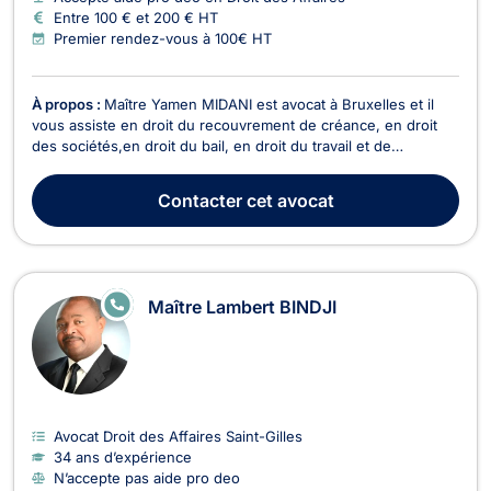
Entre 100 € et 200 € HT
Premier rendez-vous à 100€ HT
À propos :
Maître Yamen MIDANI est avocat à Bruxelles et il
vous assiste en droit du recouvrement de créance, en droit
des sociétés,en droit du bail, en droit du travail et de
l’immobilier ainsi qu’en droit commercial général, des affaires
et de la concurrence. Il peut vous recevoir ou vous conseiller
Contacter
cet avocat
en appel/visioconférence. Pour ce...
E
Maître Lambert BINDJI
N
LI
G
N
E
Avocat Droit des Affaires Saint-Gilles
34 ans d’expérience
N’accepte pas aide pro deo