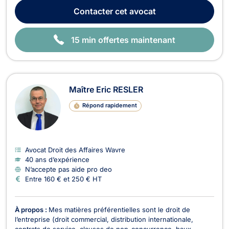
rédaction et l'exécution de contrats ainsi que dans le cadre les
Contacter
cet avocat
litiges pouvant survenir entre profess...
15 min offertes maintenant
Maître Eric RESLER
Répond rapidement
Avocat Droit des Affaires Wavre
40 ans d’expérience
N’accepte pas aide pro deo
Entre 160 € et 250 € HT
À propos :
Mes matières préférentielles sont le droit de
l’entreprise (droit commercial, distribution internationale,
contrats de service, clauses de non-concurrence, baux