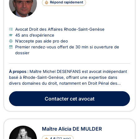
Répond rapidement
Avocat Droit des Affaires Rhode-Saint-Genèse
45 ans d’expérience
N’accepte pas aide pro deo
Premier rendez-vous offert de 30 min si ouverture de
dossier
À propos :
Maître Michel DESENFANS est avocat indépendant
basé à Rhode-Saint-Genèse, offrant une expertise dans
divers domaines du droit, notamment en Droit Pénal des
Affaires, Droit des Sociétés, Droit Civil, Droit des Affaires, Droit
des Successions, Droit Commercial - Concurrence, Dommage
Contacter
cet avocat
Corporel et Responsabilité Civile, Droit de...
Maître Alicia DE MULDER
4.6
(
22 avis
)