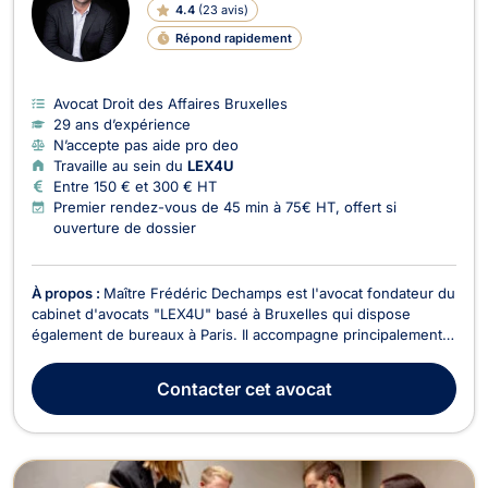
4.4
(
23 avis
)
Répond rapidement
Avocat Droit des Affaires Bruxelles
29 ans d’expérience
N’accepte pas aide pro deo
Travaille au sein du
LEX4U
Entre 150 € et 300 € HT
Premier rendez-vous de 45 min à 75€ HT, offert si
ouverture de dossier
À propos :
Maître Frédéric Dechamps est l'avocat fondateur du
cabinet d'avocats "LEX4U" basé à Bruxelles qui dispose
également de bureaux à Paris. Il accompagne principalement
des entrepreneurs, dirigeants de PME, professions
réglementées et acteurs de l’immobilier dans leurs enjeux
Contacter
cet avocat
juridiques, contractuels et stratégiques. Son approc...