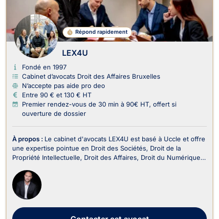
Répond rapidement
LEX4U
Fondé en 1997
Cabinet d’avocats Droit des Affaires Bruxelles
N’accepte pas aide pro deo
Entre 90 € et 130 € HT
Premier rendez-vous de 30 min à 90€ HT, offert si
ouverture de dossier
À propos :
Le cabinet d'avocats LEX4U est basé à Uccle et offre
une expertise pointue en Droit des Sociétés, Droit de la
Propriété Intellectuelle, Droit des Affaires, Droit du Numérique
et Internet, ainsi qu'en Droit Commercial - Concurrence et
Recouvrement de créance. LEX4U s'engage à fournir des
conseils juridiques fiables et profes...
Contacter
cet avocat