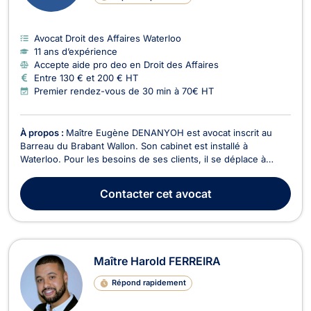
Avocat Droit des Affaires Waterloo
11 ans d’expérience
Accepte aide pro deo en Droit des Affaires
Entre 130 € et 200 € HT
Premier rendez-vous de 30 min à 70€ HT
À propos :
Maître Eugène DENANYOH est avocat inscrit au
Barreau du Brabant Wallon. Son cabinet est installé à
Waterloo. Pour les besoins de ses clients, il se déplace à
Bruxelles ou en Wallonie et devant tous les cours et tribunaux
du Royaume. Maître Eugène DENANYOH intervient en droit de
Contacter
cet avocat
la faillite, pour les procédures sur aveu ou s...
Maître Harold FERREIRA
Répond rapidement