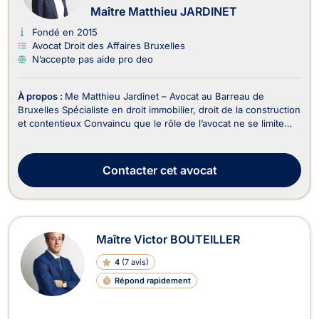
Maître Matthieu JARDINET
Fondé en 2015
Avocat Droit des Affaires Bruxelles
N’accepte pas aide pro deo
À propos :
Me Matthieu Jardinet – Avocat au Barreau de
Bruxelles Spécialiste en droit immobilier, droit de la construction
et contentieux Convaincu que le rôle de l’avocat ne se limite
pas à plaider, mais consiste avant tout à protéger, anticiper et
résoudre, Me Matthieu Jardinet accompagne ses clients avec
une approche à la fois stra...
Contacter
cet avocat
Maître Victor BOUTEILLER
4
(
7 avis
)
Répond rapidement