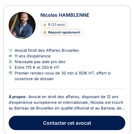
Nicolas HAMBLENNE
5
(
23 avis
)
Répond rapidement
Avocat Droit des Affaires Bruxelles
11 ans d’expérience
N’accepte pas aide pro deo
Entre 175 € et 250 € HT
Premier rendez-vous de 30 min à 150€ HT, offert si
ouverture de dossier
À propos :
Avocat en droit des affaires, disposant de 12 ans
d’expérience européenne et internationale, Nicolas est inscrit
au Barreau de Bruxelles en qualité d’Avocat et au Barreau de
Luxembourg en tant qu’Avocat à la Cour. Me Nicolas
HAMBLENNE a fondé le cabinet d'avocats "PRAGMA Law"
Contacter
cet avocat
avec des bureaux à Bruxelles et Luxembourg. Ses ...