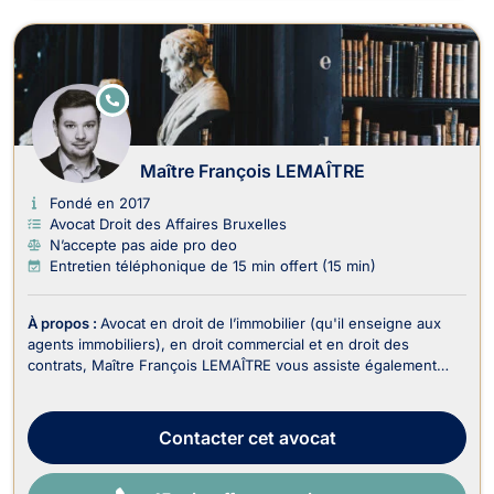
E
N
LI
G
N
Maître François LEMAÎTRE
E
Fondé en 2017
Avocat Droit des Affaires Bruxelles
N’accepte pas aide pro deo
Entretien téléphonique de 15 min offert (15 min)
À propos :
Avocat en droit de l’immobilier (qu'il enseigne aux
agents immobiliers), en droit commercial et en droit des
contrats, Maître François LEMAÎTRE vous assiste également
dans le recouvrement de vos créances et droit judiciaire (litiges
civils). En droit de l’immobilier, il traite : - Les dossiers en
matière de baux portant sur...
Contacter
cet avocat