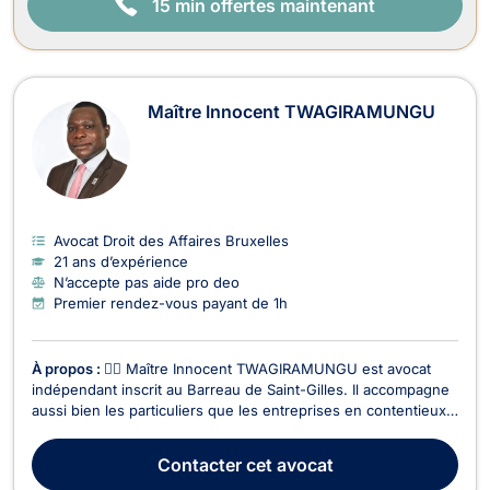
15 min offertes maintenant
Maître Innocent TWAGIRAMUNGU
Avocat Droit des Affaires Bruxelles
21 ans d’expérience
N’accepte pas aide pro deo
Premier rendez-vous payant de 1h
À propos :
👨‍⚖️ Maître Innocent TWAGIRAMUNGU est avocat
indépendant inscrit au Barreau de Saint-Gilles. Il accompagne
aussi bien les particuliers que les entreprises en contentieux
et conseil juridique, avec une expertise étendue dans
plusieurs branches du droit. 🔹 Domaines d’intervention : ✅
Contacter
cet avocat
Droit des sociétés– Création d’entreprises...