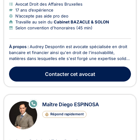
Avocat Droit des Affaires Bruxelles
17 ans d’expérience
N’accepte pas aide pro deo
Travaille au sein du
Cabinet BAZACLE & SOLON
Selon convention d'honoraires (45 min)
À propos :
Audrey Despontin est avocate spécialisée en droit
bancaire et financier ainsi qu'en droit de l'insolvabilité,
matières dans lesquelles elle s'est forgé une expertise solide,
nourrie par plus de quinze ans de pratique intensive et
d'engagement académique. Licenciée en droit de l'Université
Contacter
cet avocat
Libre de Bruxelles (2008, distincti...
E
Maître Diego ESPINOSA
N
LI
Répond rapidement
G
N
E