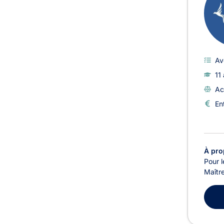
Av
11
Ac
En
À pro
Pour l
Maître