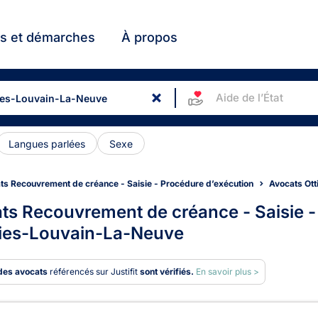
ts et démarches
À propos
Aide de l’État
Langues parlées
Sexe
ts Recouvrement de créance - Saisie - Procédure d’exécution
Avocats Ot
ts Recouvrement de créance - Saisie -
nies-Louvain-La-Neuve
des avocats
référencés sur Justifit
sont vérifiés.
En savoir plus >
ats en Recouvrement de créan