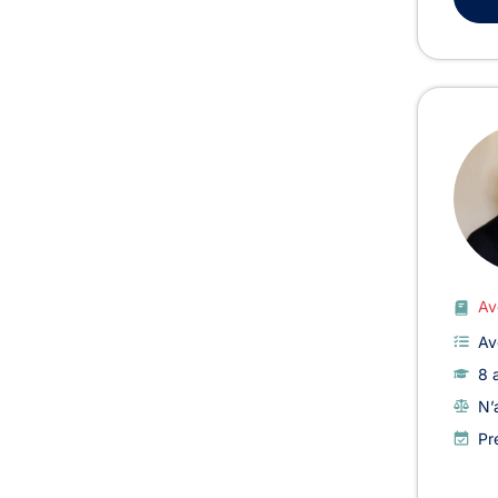
Av
Av
8 
N’
Pr