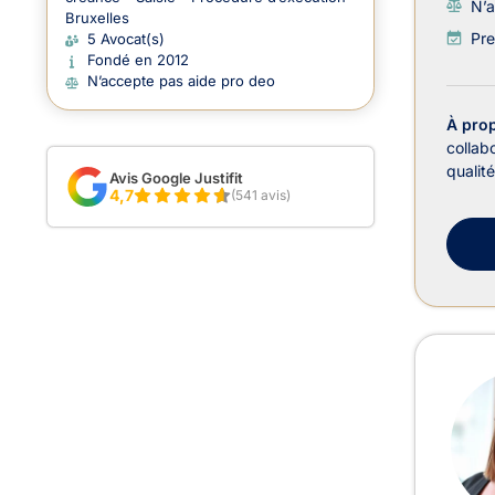
N’a
Bruxelles
Pre
5 Avocat(s)
Fondé en 2012
N’accepte pas aide pro deo
À pro
collab
qualit
Avis Google Justifit
4,7
(541 avis)