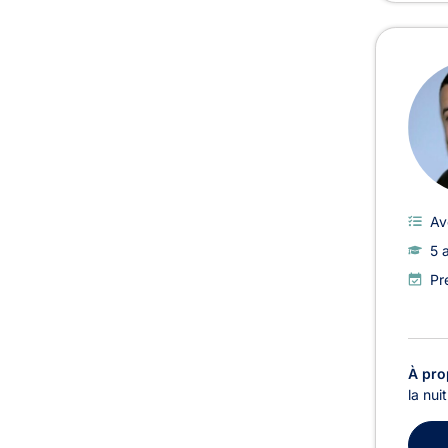
Av
5 
Pr
À pro
la nui