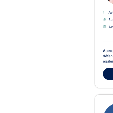
Av
5 
Ac
À pro
défen
égalem