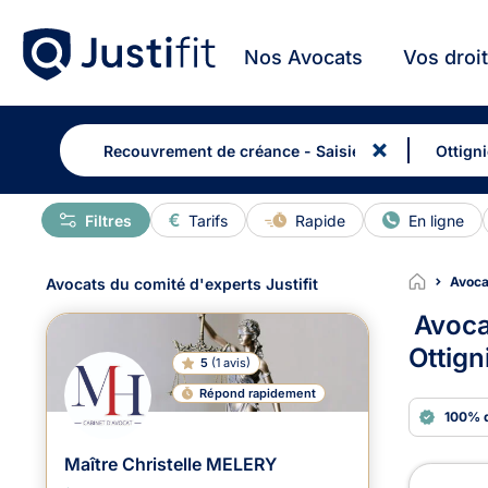
Nos Avocats
Vos droi
Filtres
Tarifs
Rapide
En ligne
Avoca
Avocats du comité d'experts Justifit
Avoca
Ottig
5
(
1 avis
)
Répond rapidement
100% 
Maître Christelle MELERY
Avoc