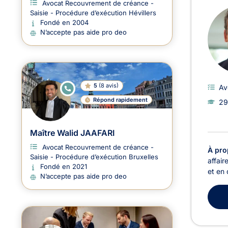
Avocat Recouvrement de créance -
Saisie - Procédure d’exécution Hévillers
Fondé en 2004
N’accepte pas aide pro deo
5
(
8 avis
)
Av
E
N
Répond rapidement
29
LI
G
N
E
Maître Walid JAAFARI
Avocat Recouvrement de créance -
À pro
Saisie - Procédure d’exécution Bruxelles
affair
Fondé en 2021
et en 
N’accepte pas aide pro deo