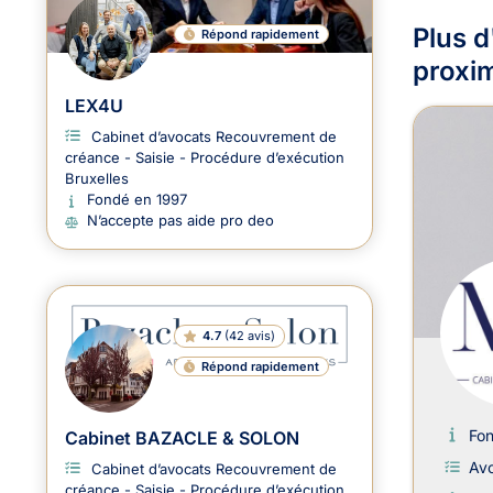
Plus d
Répond rapidement
proxi
LEX4U
Cabinet d’avocats Recouvrement de
créance - Saisie - Procédure d’exécution
Bruxelles
Fondé en 1997
N’accepte pas aide pro deo
4.7
(
42 avis
)
Répond rapidement
Fo
Cabinet BAZACLE & SOLON
Avo
Cabinet d’avocats Recouvrement de
créance - Saisie - Procédure d’exécution