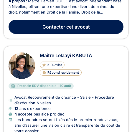
À propos :
Maître Damien COLLE est avocat indépendant basé
à Nivelles, offrant une expertise dans divers domaines du
droit, notamment en Droit de la Famille, Droit de la
Consommation, Droit Civil, Divorce, Droit du Voisinage, Baux
Commerciaux, Recouvrement de créance - Saisie - Procédure
Contacter
cet avocat
d’exécution, et Droit des Mineurs. En Droit de ...
Maître Lelaayi KABUTA
5
(
4 avis
)
Répond rapidement
Prochain RDV disponible :
10 août
Avocat Recouvrement de créance - Saisie - Procédure
d’exécution Nivelles
13 ans d’expérience
N’accepte pas aide pro deo
Les honoraires seront fixés dès le premier rendez-vous,
afin d’assurer une vision claire et transparente du coût de
votre dossier