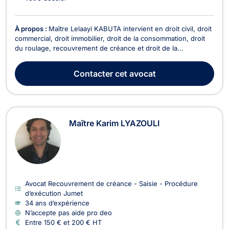
À propos :
Maître Lelaayi KABUTA intervient en droit civil, droit
commercial, droit immobilier, droit de la consommation, droit
du roulage, recouvrement de créance et droit de la
construction. Maître KABUTA, dont le bureau est situé à
Nivelles, a débuté son parcours professionnel en 2013 au
Contacter
cet avocat
Barreau de Bruxelles et a su se forger une r...
Maître Karim LYAZOULI
Avocat Recouvrement de créance - Saisie - Procédure
d’exécution Jumet
34 ans d’expérience
N’accepte pas aide pro deo
Entre 150 € et 200 € HT