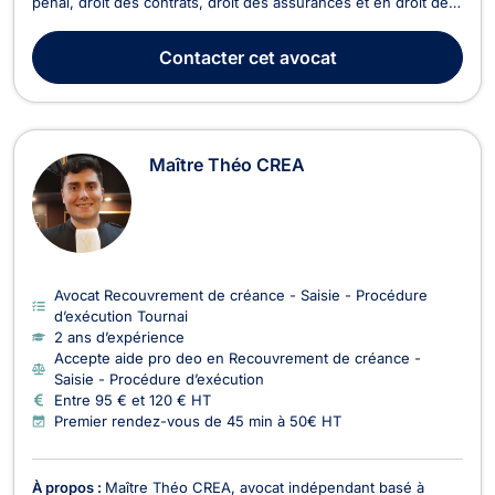
pénal, droit des contrats, droit des assurances et en droit de
la famille. Il enseigne aussi à la Haute Ecole Louvin en Hainaut.
En droit des sociétés, Maître HAUTENAUVE vous accompagne
Contacter
cet avocat
lors de la création et la vie ...
Maître Théo CREA
Avocat Recouvrement de créance - Saisie - Procédure
d’exécution Tournai
2 ans d’expérience
Accepte aide pro deo en Recouvrement de créance -
Saisie - Procédure d’exécution
Entre 95 € et 120 € HT
Premier rendez-vous de 45 min à 50€ HT
À propos :
Maître Théo CREA, avocat indépendant basé à