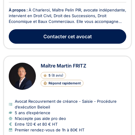
À propos :
À Charleroi, Maître Pelin PIR, avocate indépendante,
intervient en Droit Civil, Droit des Successions, Droit
Économique et Baux Commerciaux. Elle vous accompagne
dans la gestion de vos situations juridiques avec une
approche professionnelle et fiable, en tenant compte de vos
Contacter
cet avocat
besoins et de vos intérêts.En Droit Civil, Maître...
Maître Martin FRITZ
5
(
8 avis
)
Répond rapidement
Avocat Recouvrement de créance - Saisie - Procédure
d’exécution Beloeil
5 ans d’expérience
N’accepte pas aide pro deo
Entre 120 € et 80 € HT
Premier rendez-vous de 1h à 80€ HT