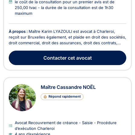
le coût de la consultation pour un premier avis est de
250,00 tvac - la durée de la consultation est de 1h30
maximum
À propos :
Maître Karim LYAZOULI est avocat à Charleroi,
reçoit sur Bruxelles également, et plaide en droit des sociétés,
droit commercial, droit des assurances, droit des contrats,
droit fiscal et en droit de roulage. En droit des sociétés, il vous
accompagne lors de la création et la vie de la société (choix
Contacter
cet avocat
de la structure, apports...
Maître Cassandre NOËL
Répond rapidement
Avocat Recouvrement de créance - Saisie - Procédure
d’exécution Charleroi
4 ans d’expérience