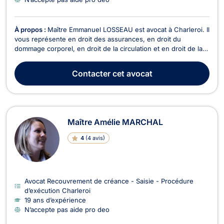
À propos :
Maître Emmanuel LOSSEAU est avocat à Charleroi. Il
vous représente en droit des assurances, en droit du
dommage corporel, en droit de la circulation et en droit de la
responsabilité civile. Maître Emmanuel LOSSEAU opère en
droit des assurances. Il sera en mesure d’intervenir afin de
Contacter
cet avocat
régler des litiges en cas de sinistre, d'...
Maître Amélie MARCHAL
4
(
4 avis
)
Avocat Recouvrement de créance - Saisie - Procédure
d’exécution Charleroi
19 ans d’expérience
N’accepte pas aide pro deo