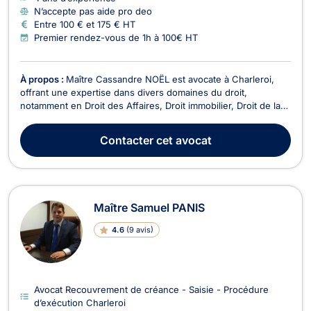
N’accepte pas aide pro deo
Entre 100 € et 175 € HT
Premier rendez-vous de 1h à 100€ HT
À propos :
Maître Cassandre NOËL est avocate à Charleroi,
offrant une expertise dans divers domaines du droit,
notamment en Droit des Affaires, Droit immobilier, Droit de la
construction, Droit de l’insolvabilité et Recouvrement de
créance. Maître NOËL se distingue par son approche
Contacter
cet avocat
humaine, fiable et professionnelle, s’engageant à fou...
Maître Samuel PANIS
4.6
(
9 avis
)
Avocat Recouvrement de créance - Saisie - Procédure
d’exécution Charleroi