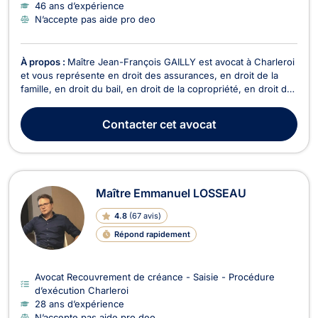
46 ans d’expérience
N’accepte pas aide pro deo
À propos :
Maître Jean-François GAILLY est avocat à Charleroi
et vous représente en droit des assurances, en droit de la
famille, en droit du bail, en droit de la copropriété, en droit des
saisies et en droit du roulage. Maître Jean-François GAILLY
intervient en droit des assurances pour le règlement de vos
Contacter
cet avocat
litiges en cas de sinistre,...
Maître Emmanuel LOSSEAU
4.8
(
67 avis
)
Répond rapidement
Avocat Recouvrement de créance - Saisie - Procédure
d’exécution Charleroi
28 ans d’expérience
N’accepte pas aide pro deo