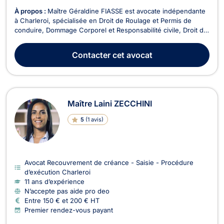
À propos :
Maître Géraldine FIASSE est avocate indépendante
à Charleroi, spécialisée en Droit de Roulage et Permis de
conduire, Dommage Corporel et Responsabilité civile, Droit de
la Santé, et Droit des Assurances. Victime d’un accident de la
route ou d'une erreur médicale ? Convoqué devant le Tribunal
Contacter
cet avocat
de police ? En litige avec votre...
Maître Laini ZECCHINI
5
(
1 avis
)
Avocat Recouvrement de créance - Saisie - Procédure
d’exécution Charleroi
11 ans d’expérience
N’accepte pas aide pro deo
Entre 150 € et 200 € HT
Premier rendez-vous payant