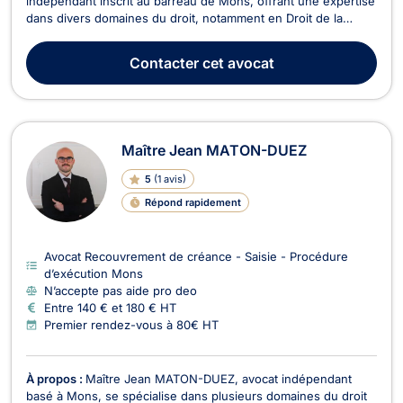
indépendant inscrit au barreau de Mons, offrant une expertise
dans divers domaines du droit, notamment en Droit de la
Famille, Droit Civil, Droit des Successions, Droit du Voisinage,
ainsi qu'en Recouvrement de Créance et Droit de l'Immobilier.
Contacter
cet avocat
Jeune avocate dynamique et à l’écoute, je m...
Maître Jean MATON-DUEZ
5
(
1 avis
)
Répond rapidement
Avocat Recouvrement de créance - Saisie - Procédure
d’exécution Mons
N’accepte pas aide pro deo
Entre 140 € et 180 € HT
Premier rendez-vous à 80€ HT
À propos :
Maître Jean MATON-DUEZ, avocat indépendant
basé à Mons, se spécialise dans plusieurs domaines du droit