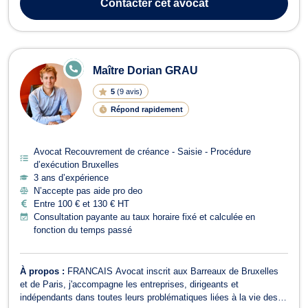
Contacter
cet avocat
affaires ...
E
Maître Dorian GRAU
N
LI
5
(
9 avis
)
G
N
Répond rapidement
E
Avocat Recouvrement de créance - Saisie - Procédure
d’exécution Bruxelles
3 ans d’expérience
N’accepte pas aide pro deo
Entre 100 € et 130 € HT
Consultation payante au taux horaire fixé et calculée en
fonction du temps passé
À propos :
FRANCAIS Avocat inscrit aux Barreaux de Bruxelles
et de Paris, j'accompagne les entreprises, dirigeants et
indépendants dans toutes leurs problématiques liées à la vie des