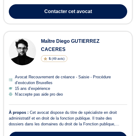
d’exécution et Droit de l'Immobilier. Il vous accompagne dans des
problématiques juridiques liées aux litiges de voisinage, aux baux
Contacter
cet avocat
et aux questions immobilières,...
Maître Diego GUTIERREZ
CACERES
5
(
49 avis
)
Avocat Recouvrement de créance - Saisie - Procédure
d’exécution Bruxelles
15 ans d’expérience
N’accepte pas aide pro deo
À propos :
Cet avocat dispose du titre de spécialiste en droit
administratif et en droit de la fonction publique. Il traite des
dossiers dans les domaines du droit de la Fonction publique,
toutes catégories de fonctionnaires confondues
(statutaires/contractuels, personnel fédéral,