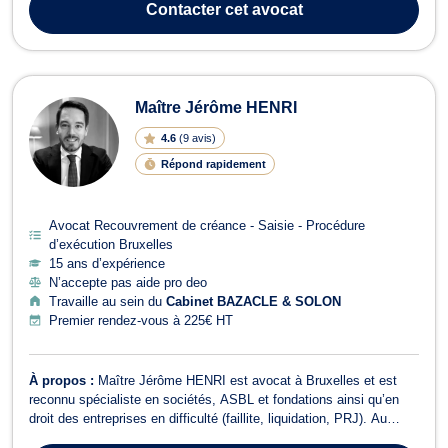
Contacter
cet avocat
région/communauté/OIP, communal, police/zones de secou...
Maître Jérôme HENRI
4.6
(
9 avis
)
Répond rapidement
Avocat Recouvrement de créance - Saisie - Procédure
d’exécution Bruxelles
15 ans d’expérience
N’accepte pas aide pro deo
Travaille au sein du
Cabinet BAZACLE & SOLON
Premier rendez-vous à 225€ HT
À propos :
Maître Jérôme HENRI est avocat à Bruxelles et est
reconnu spécialiste en sociétés, ASBL et fondations ainsi qu’en
droit des entreprises en difficulté (faillite, liquidation, PRJ). Au
carrefour de ces deux domaines, il dispose d’une grande expertise