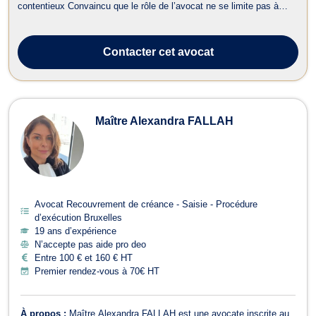
contentieux Convaincu que le rôle de l’avocat ne se limite pas à
plaider, mais consiste avant tout à protéger, anticiper et résoudre,
Me Matthieu Jardinet accompagne ses clients avec une approche à
la fois stra...
Contacter
cet avocat
Maître Alexandra FALLAH
Avocat Recouvrement de créance - Saisie - Procédure
d’exécution Bruxelles
19 ans d’expérience
N’accepte pas aide pro deo
Entre 100 € et 160 € HT
Premier rendez-vous à 70€ HT
À propos :
Maître Alexandra FALLAH est une avocate inscrite au