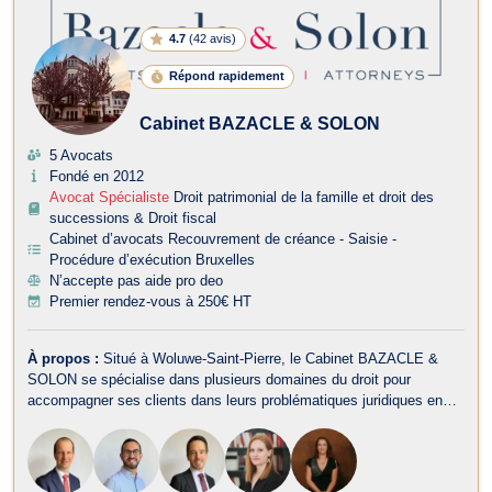
4.7
(
42 avis
)
Répond rapidement
Cabinet BAZACLE & SOLON
5 Avocats
Fondé en 2012
Avocat Spécialiste
Droit patrimonial de la famille et droit des
successions & Droit fiscal
Cabinet d’avocats Recouvrement de créance - Saisie -
Procédure d’exécution Bruxelles
N’accepte pas aide pro deo
Premier rendez-vous à 250€ HT
À propos :
Situé à Woluwe-Saint-Pierre, le Cabinet BAZACLE &
SOLON se spécialise dans plusieurs domaines du droit pour
accompagner ses clients dans leurs problématiques juridiques en
Belgique. Le cabinet intervient notamment en Droit Pénal des
Affaires, Droit des Sociétés, Droit des Affaires, Droit des
Successions, Droit Commercia...