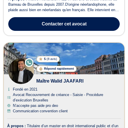
Barreau de Bruxelles depuis 2007.D'origine néerlandophone, elle
plaide aussi bien en néerlandais qu'en français. Elle intervient en
droit de l'immobilier, en droit du voisinage, en droit de la circulation
routière, en droit des étrangers et en droit de la consommation.
Contacter
cet avocat
Maî...
5
(
8 avis
)
E
N
Répond rapidement
LI
G
N
Maître Walid JAAFARI
E
Fondé en 2021
Avocat Recouvrement de créance - Saisie - Procédure
d’exécution Bruxelles
N’accepte pas aide pro deo
Communication convention client
À propos :
Titulaire d’un master en droit international public et d’un