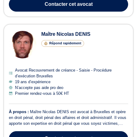
sociétés, concernant le respect de leurs obligations légales et
Contacter
cet avocat
statutaires, à l’occasi...
Maître Nicolas DENIS
Répond rapidement
Avocat Recouvrement de créance - Saisie - Procédure
d’exécution Bruxelles
19 ans d’expérience
N’accepte pas aide pro deo
Premier rendez-vous à 50€ HT
À propos :
Maître Nicolas DENIS est avocat à Bruxelles et opère
en droit pénal, droit pénal des affaires et droit administratif. Il vous
apporte son expertise en droit pénal que vous soyez victimes,
prévenus ou accusés et vous représente devant les différentes
juridictions. De plus, Maître DENIS intervient en droit pénal des