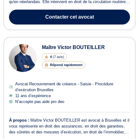
qu'en néerlandais. Elle intervient en droit de la circulation routière
(droit de roulage) et permis de conduire, en responsabilité civile et
en dommage corporel, ainsi qu'en droit pénal. En droit de roulage et
Contacter
cet avocat
pe...
Maître Victor BOUTEILLER
4
(
7 avis
)
Répond rapidement
Avocat Recouvrement de créance - Saisie - Procédure
d’exécution Bruxelles
11 ans d’expérience
N’accepte pas aide pro deo
À propos :
Maître Victor BOUTEILLER est avocat à Bruxelles et il
vous représente en droit des assurances, en droit des garanties,
des sûretés et des mesures d’exécution, en droit de l’immobilier,
en droit du voisinage ainsi qu’en droit de la vente. Victor