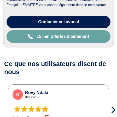
François LEMAÎTRE vous assiste également dans le recouvrement
de vos créances et droit judiciaire (litiges civils). En droit de
l’immobilier, il traite : - Les dossiers en matière de baux portant sur...
Contacter
cet avocat
15 min offertes maintenant
Ce que nos utilisateurs
disent de
nous
Rovy Ndaki
R
04/08/2026