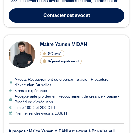
2022. Il intervient dans divers domaines du droit, notamment en
Droit des Sociétés, Droit de Roulage et Permis de conduire, Droit
Civil, Divorce, Droit du Voisinage, Dommage Corporel et
Contacter
cet avocat
Responsabilité civile, Droit P...
Maître Yamen MIDANI
5
(
6 avis
)
Répond rapidement
Avocat Recouvrement de créance - Saisie - Procédure
d’exécution Bruxelles
5 ans d’expérience
Accepte aide pro deo en Recouvrement de créance - Saisie -
Procédure d’exécution
Entre 100 € et 200 € HT
Premier rendez-vous à 100€ HT
À propos :
Maître Yamen MIDANI est avocat à Bruxelles et il