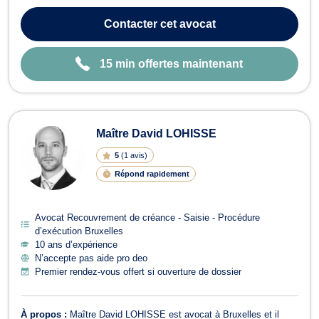
affaires. Déterminé et animé par l'esprit entrepreneurial, je mets
mon expertise au service de mes clients avec deux engagements
Contacter
cet avocat
constants : réactivité e...
15 min offertes maintenant
Maître David LOHISSE
5
(
1 avis
)
Répond rapidement
Avocat Recouvrement de créance - Saisie - Procédure
d’exécution Bruxelles
10 ans d’expérience
N’accepte pas aide pro deo
Premier rendez-vous offert si ouverture de dossier
À propos :
Maître David LOHISSE est avocat à Bruxelles et il