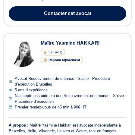
voisinage. En droit de la famille, Maître Andréa DI PAOLI prend en
charge les affaires de mariage, de cohabitation légale, de divorce
Contacter
cet avocat
et de sép...
Maître Yasmine HAKKARI
5
(
3 avis
)
Répond rapidement
Avocat Recouvrement de créance - Saisie - Procédure
d’exécution Bruxelles
5 ans d’expérience
N’accepte pas aide pro deo Recouvrement de créance - Saisie -
Procédure d’exécution
Premier rendez-vous de 45 min à 90€ HT
À propos :
Maître Yasmine Hakkari est avocate indépendante à
Bruxelles, Halle, Vilvoorde, Leuven et Wavre, tant en français