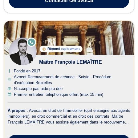
Contacter
cet avocat
concurrence pour les dos...
E
N
Répond rapidement
LI
G
N
Maître François LEMAÎTRE
E
Fondé en 2017
Avocat Recouvrement de créance - Saisie - Procédure
d’exécution Bruxelles
N’accepte pas aide pro deo
Premier entretien téléphonique offert (max 15 min)
À propos :
Avocat en droit de l’immobilier (qu'il enseigne aux agents
immobiliers), en droit commercial et en droit des contrats, Maître
François LEMAÎTRE vous assiste également dans le recouvrement
de vos créances et droit judiciaire (litiges civils). En droit de
l’immobilier, il traite : - Les dossiers en matière de baux portant sur...