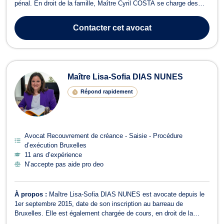
pénal. En droit de la famille, Maître Cyril COSTA se charge des
procédures de divorce à l'amiable ou contentieux, de cohabitation
légale, de filiation, de droit de garde et de droit de visite, de
Contacter
cet avocat
pension a...
Maître Lisa-Sofia DIAS NUNES
Répond rapidement
Avocat Recouvrement de créance - Saisie - Procédure
d’exécution Bruxelles
11 ans d’expérience
N’accepte pas aide pro deo
À propos :
Maître Lisa-Sofia DIAS NUNES est avocate depuis le
1er septembre 2015, date de son inscription au barreau de
Bruxelles. Elle est également chargée de cours, en droit de la
procédure judiciaire et en droit du bail, auprès de l’EFP-Bruxelles,