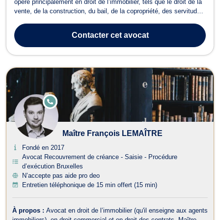
opère principalement en droit de l’immobilier, tels que le droit de la
vente, de la construction, du bail, de la copropriété, des servitudes
ainsi qu'en droit matière contractuelle civile et commerciale. En
droit de la construction, cet avocat accessible vous propose
Contacter
cet avocat
assista...
E
N
LI
G
N
Maître François LEMAÎTRE
E
Fondé en 2017
Avocat Recouvrement de créance - Saisie - Procédure
d’exécution Bruxelles
N’accepte pas aide pro deo
Entretien téléphonique de 15 min offert (15 min)
À propos :
Avocat en droit de l’immobilier (qu'il enseigne aux agents
immobiliers), en droit commercial et en droit des contrats, Maître