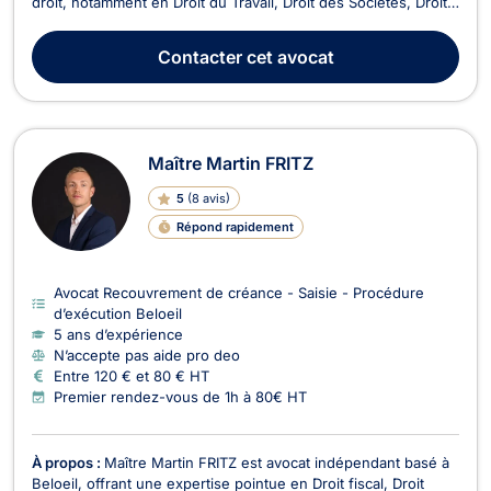
droit, notamment en Droit du Travail, Droit des Sociétés, Droit
de la Famille, Droit des Étrangers, Droit Civil, Divorce, Droit
collaboratif - Médiation - Arbitrage, Droit de la Sécurité
Contacter
cet avocat
Sociale, Droit Commercial - Co...
Maître Martin FRITZ
5
(
8 avis
)
Répond rapidement
Avocat Recouvrement de créance - Saisie - Procédure
d’exécution Beloeil
5 ans d’expérience
N’accepte pas aide pro deo
Entre 120 € et 80 € HT
Premier rendez-vous de 1h à 80€ HT
À propos :
Maître Martin FRITZ est avocat indépendant basé à
Beloeil, offrant une expertise pointue en Droit fiscal, Droit