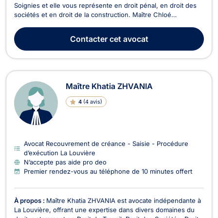
Soignies et elle vous représente en droit pénal, en droit des
sociétés et en droit de la construction. Maître Chloé
VANGANSBERG exerce en droit pénal pour les contentieux
liés aux infractions contre les biens (recel, usage de faux,
Contacter
cet avocat
extorsion, escroquerie, vol, etc.) ou celles contre le...
Maître Khatia ZHVANIA
4
(
4 avis
)
Avocat Recouvrement de créance - Saisie - Procédure
d’exécution La Louvière
N’accepte pas aide pro deo
Premier rendez-vous au téléphone de 10 minutes offert
À propos :
Maître Khatia ZHVANIA est avocate indépendante à
La Louvière, offrant une expertise dans divers domaines du