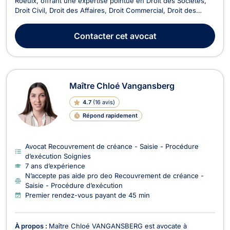
Roeulx, offrant une expertise pointue en Droit des Sociétés,
Droit Civil, Droit des Affaires, Droit Commercial, Droit des
Associations et des Fondations, Droit Économique, Baux
Commerciaux, Recouvrement de créance, Droit de
Contacter
cet avocat
l'Immobilier, et Droit de la Construction. Avec une pr...
Maître Chloé Vangansberg
4.7
(
16 avis
)
Répond rapidement
Avocat Recouvrement de créance - Saisie - Procédure
d’exécution Soignies
7 ans d’expérience
N’accepte pas aide pro deo Recouvrement de créance -
Saisie - Procédure d’exécution
Premier rendez-vous payant de 45 min
À propos :
Maître Chloé VANGANSBERG est avocate à