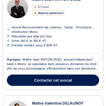
5
(
1 avis
)
Répond rapidement
Avocat Recouvrement de créance - Saisie - Procédure
d’exécution Mons
N’accepte pas aide pro deo
Entre 140 € et 180 € HT
Premier rendez-vous à 80€ HT
À propos :
Maître Jean MATON-DUEZ, avocat indépendant
basé à Mons, se spécialise dans plusieurs domaines du droit
afin de vous accompagner efficacement dans vos démarches
juridiques en Belgique. Il intervient principalement en droit des
contrats et de la responsabilité civile, en droit des affaires, en
Contacter
cet avocat
droit économique et en droit des...
Maître Valentine DELAUNOY