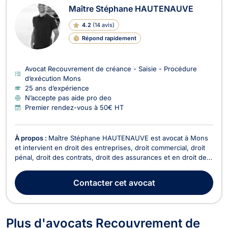
Maître Stéphane HAUTENAUVE
4.2
(
14 avis
)
Répond rapidement
Avocat Recouvrement de créance - Saisie - Procédure
d’exécution Mons
25 ans d’expérience
N’accepte pas aide pro deo
Premier rendez-vous à 50€ HT
À propos :
Maître Stéphane HAUTENAUVE est avocat à Mons
et intervient en droit des entreprises, droit commercial, droit
pénal, droit des contrats, droit des assurances et en droit de
la famille. Il enseigne aussi à la Haute Ecole Louvin en Hainaut.
En droit des sociétés, Maître HAUTENAUVE vous accompagne
Contacter
cet avocat
lors de la création et la vie ...
Plus d'avocats Recouvrement de