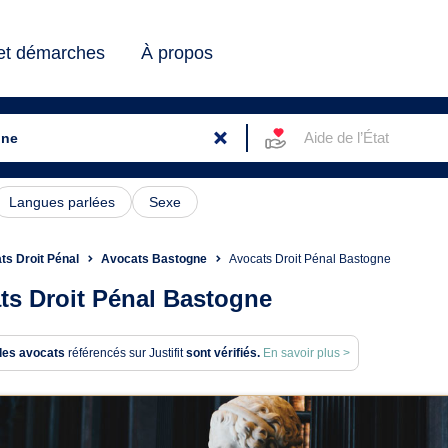
 et démarches
À propos
Aide de l’État
Langues parlées
Sexe
ts Droit Pénal
Avocats Bastogne
Avocats Droit Pénal Bastogne
ts Droit Pénal Bastogne
des avocats
référencés sur Justifit
sont vérifiés.
En savoir plus >
ats en Droit Pénal à Bastogn