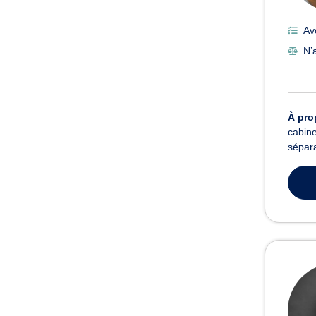
Av
N’
À pro
cabine
sépara