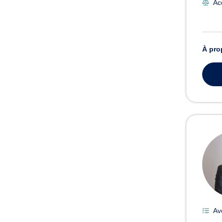
Ac
À pro
Av