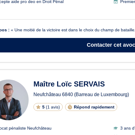
cepte aide pro deo en Droit Pénal
Premier
pos :
« Une moitié de la victoire est dans le choix du champ de bataille
Contacter
cet avoc
Maître Loïc SERVAIS
Neufchâteau
6840
(Barreau de Luxembourg)
5
(
1 avis
)
Répond rapidement
ocat pénaliste Neufchâteau
3 ans d