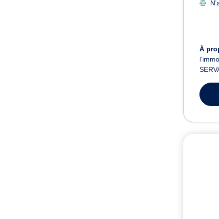
N’
À pro
l’immo
SERVAI