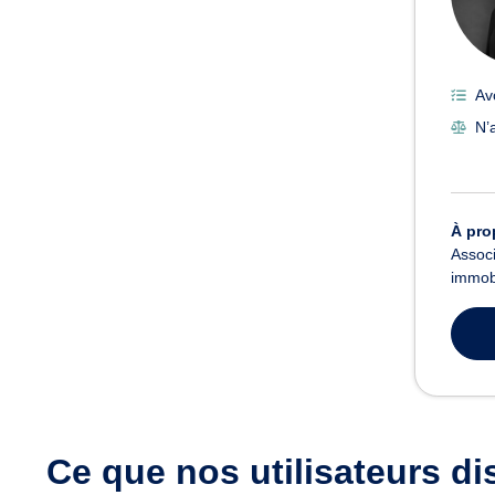
Av
N’
À pro
Associ
immobi
Ce que nos utilisateurs
di