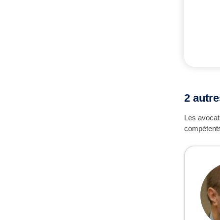
2 autr
Les avocat
compétents 