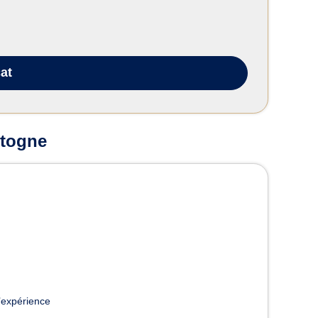
at
stogne
’expérience