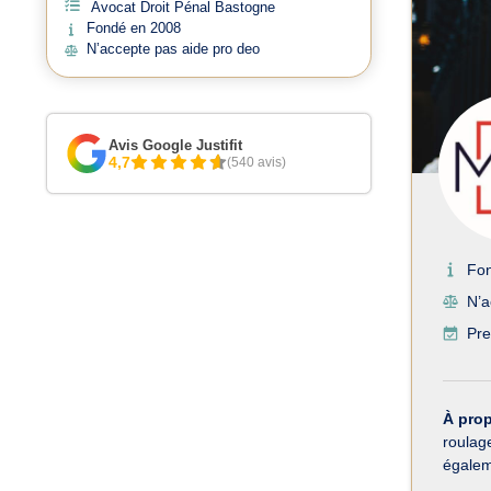
Avocat Droit Pénal Bastogne
Fondé en 2008
N’accepte pas aide pro deo
Avis Google Justifit
4,7
(540 avis)
Fo
N’a
Pre
À pro
roulag
égaleme