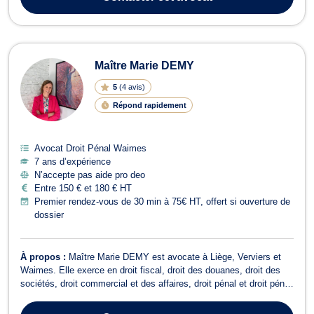
ainsi qu’en droit des a...
Maître Marie DEMY
5
(
4 avis
)
Répond rapidement
Avocat Droit Pénal Waimes
7 ans d’expérience
N’accepte pas aide pro deo
Entre 150 € et 180 € HT
Premier rendez-vous de 30 min à 75€ HT, offert si ouverture de
dossier
À propos :
Maître Marie DEMY est avocate à Liège, Verviers et
Waimes. Elle exerce en droit fiscal, droit des douanes, droit des
sociétés, droit commercial et des affaires, droit pénal et droit pénal
des affaires. Maître Marie DEMY vous épaule en droit fiscal, elle
vous accompagne tant en matière de fiscalité directe (impôt des