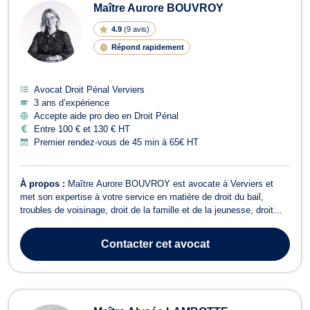
Maître Aurore BOUVROY
4.9
(
9 avis
)
Répond rapidement
Avocat Droit Pénal Verviers
3 ans d’expérience
Accepte aide pro deo en Droit Pénal
Entre 100 € et 130 € HT
Premier rendez-vous de 45 min à 65€ HT
À propos :
Maître Aurore BOUVROY est avocate à Verviers et
met son expertise à votre service en matière de droit du bail,
troubles de voisinage, droit de la famille et de la jeunesse, droit
pénal, ainsi qu’en recouvrement de créances. En droit du bail et
troubles de voisinage, Maître BOUVROY vous conseille et vous
Contacter
cet avocat
représente dans les ...