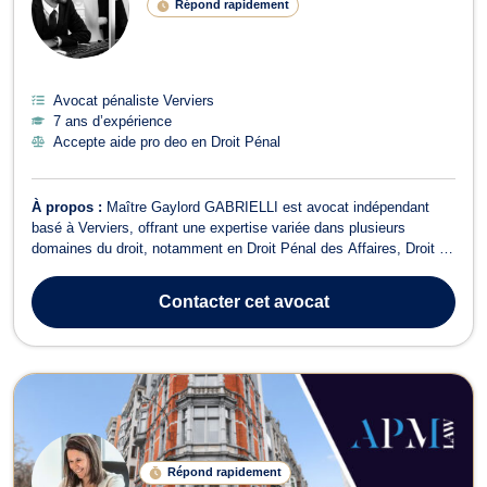
Répond rapidement
Avocat pénaliste Verviers
7 ans d’expérience
Accepte aide pro deo en Droit Pénal
À propos :
Maître Gaylord GABRIELLI est avocat indépendant
basé à Verviers, offrant une expertise variée dans plusieurs
domaines du droit, notamment en Droit Pénal des Affaires, Droit de
la Famille, Droit de Roulage et Permis de conduire, Droit Civil, Droit
des Successions, Divorce, Dommage Corporel et Responsabilité
Contacter
cet avocat
civile, Droit Pén...
Répond rapidement