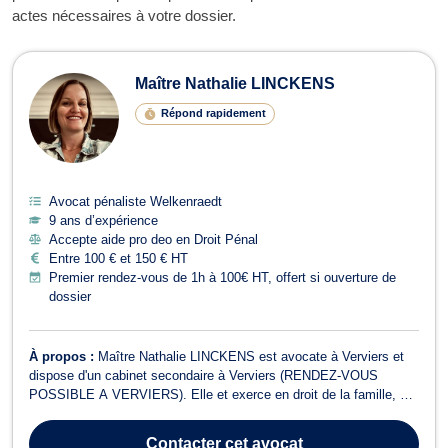
actes nécessaires à votre dossier.
Maître Nathalie LINCKENS
Répond rapidement
Avocat pénaliste Welkenraedt
9 ans d’expérience
Accepte aide pro deo en Droit Pénal
Entre 100 € et 150 € HT
Premier rendez-vous de 1h à 100€ HT, offert si ouverture de
dossier
À propos :
Maître Nathalie LINCKENS est avocate à Verviers et
dispose d'un cabinet secondaire à Verviers (RENDEZ-VOUS
POSSIBLE A VERVIERS). Elle et exerce en droit de la famille, en
droit du dommage corporel, en droit pénal, en droit de l’immobilier,
en droit des garanties des sûretés et des mesures d’exécution
Contacter
cet avocat