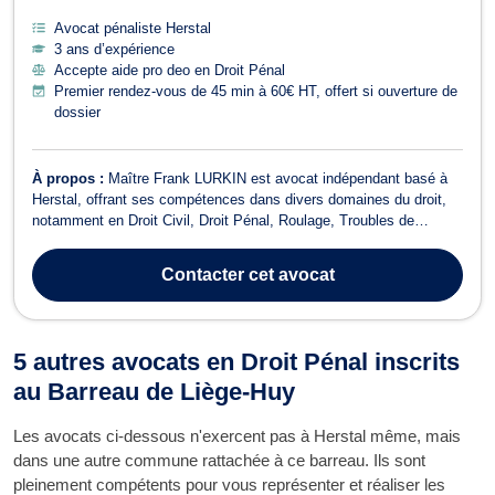
Avocat pénaliste Herstal
3 ans d’expérience
Accepte aide pro deo en Droit Pénal
Premier rendez-vous de 45 min à 60€ HT, offert si ouverture de
dossier
À propos :
Maître Frank LURKIN est avocat indépendant basé à
Herstal, offrant ses compétences dans divers domaines du droit,
notamment en Droit Civil, Droit Pénal, Roulage, Troubles de
Voisinage, Droit des Baux, Recouvrement de créance, et Droit des
Assurances. En tant qu'avocat dynamique et réactif, Maître
Contacter
cet avocat
LURKIN s'engage à fournir u...
5 autres avocats en Droit Pénal inscrits
au Barreau de Liège-Huy
Les avocats ci-dessous n'exercent pas à Herstal même, mais
dans une autre commune rattachée à ce barreau. Ils sont
pleinement compétents pour vous représenter et réaliser les