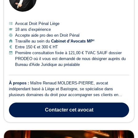
Avocat Droit Pénal Liège
18 ans d’expérience
Accepte aide pro deo en Droit Pénal
Travaille au sein du
Cabinet d’Avocats MP²
Entre 150 € et 300 € HT
Première consultation fixée à 121,00 € TVAC SAUF dossier
PRODEO où il vous est demandé de nous désigner auprès du
Bureau d'Aide Juridique au préalable
À propos :
Maître Renaud MOLDERS-PIERRE, avocat
indépendant basé à Liège et Bastogne, se spécialise dans
plusieurs domaines du droit pour accompagner ses clients en
Belgique. Il intervient notamment en droit pénal des affaires, droit
du sport, droit de Roulage et Permis de conduire, droit commercial
Contacter
cet avocat
- concurrence et droit pénal. Fonda...