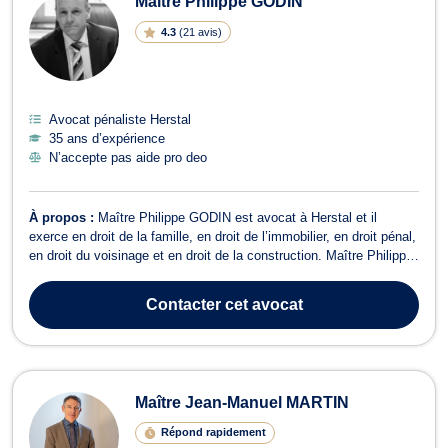
Maître Philippe GODIN
4.3
(
21 avis
)
Avocat pénaliste Herstal
35 ans d’expérience
N’accepte pas aide pro deo
À propos :
Maître Philippe GODIN est avocat à Herstal et il
exerce en droit de la famille, en droit de l’immobilier, en droit pénal,
en droit du voisinage et en droit de la construction. Maître Philippe
GODIN intervient en droit de la famille dans le cadre des divorces
contentieux ou à l’amiable et en matière de cohabitation légale
Contacter
cet avocat
ou...
Maître Jean-Manuel MARTIN
Répond rapidement