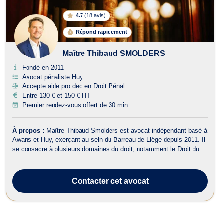
4.7
(
18 avis
)
Répond rapidement
Maître Thibaud SMOLDERS
Fondé en 2011
Avocat pénaliste Huy
Accepte aide pro deo en Droit Pénal
Entre 130 € et 150 € HT
Premier rendez-vous offert de 30 min
À propos :
Maître Thibaud Smolders est avocat indépendant basé à
Awans et Huy, exerçant au sein du Barreau de Liège depuis 2011. Il
se consacre à plusieurs domaines du droit, notamment le Droit du
Travail, le Droit de la Famille, le Droit de Roulage et Permis de
conduire, le Droit de l’Urbanisme, le Droit Civil, le Droit des
Successio...
Contacter
cet avocat