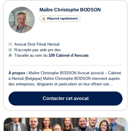
Avocats en Droit Pénal à Herstal
Maître Christophe BODSON
Répond rapidement
Avocat Droit Pénal Herstal
N’accepte pas aide pro deo
Travaille au sein du
109 Cabinet d’Avocats
À propos :
Maître Christophe BODSON Avocat associé – Cabinet
à Herstal (Belgique) Maître Christophe BODSON intervient auprès
des entreprises, dirigeants et particuliers en leur offrant une
expertise solide dans des domaines complexes du droit, tant en
conseil qu’en contentieux. 🔹 Domaines d’intervention : Droit
Contacter
cet avocat
commercial et de la con...