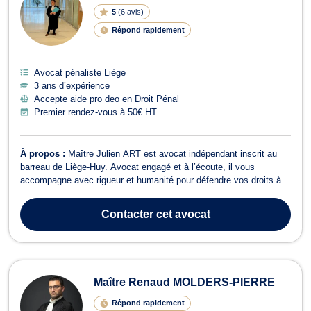
5
(
6 avis
)
Répond rapidement
Avocat pénaliste Liège
3 ans d’expérience
Accepte aide pro deo en Droit Pénal
Premier rendez-vous à 50€ HT
À propos :
Maître Julien ART est avocat indépendant inscrit au
barreau de Liège-Huy. Avocat engagé et à l’écoute, il vous
accompagne avec rigueur et humanité pour défendre vos droits à
chaque étape de vos démarches juridiques. Il intervient notamment
en droit civil, droit de la famille, droit des mineurs ainsi qu’en droit
Contacter
cet avocat
pénal. Ses c...
Maître Renaud MOLDERS-PIERRE
Répond rapidement