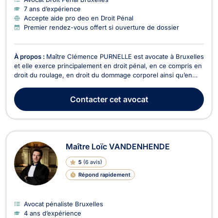
7 ans d’expérience
Accepte aide pro deo en Droit Pénal
Premier rendez-vous offert si ouverture de dossier
À propos :
Maître Clémence PURNELLE est avocate à Bruxelles
et elle exerce principalement en droit pénal, en ce compris en
droit du roulage, en droit du dommage corporel ainsi qu’en
droit des assurances. En droit pénal, Maître PURNELLE vous
représente devant le Tribunal correctionnel, la Cour d'Appel
Contacter
cet avocat
ou encore devant la Cour d'Assises...
Maître Loïc VANDENHENDE
5
(
6 avis
)
Répond rapidement
Avocat pénaliste Bruxelles
4 ans d’expérience