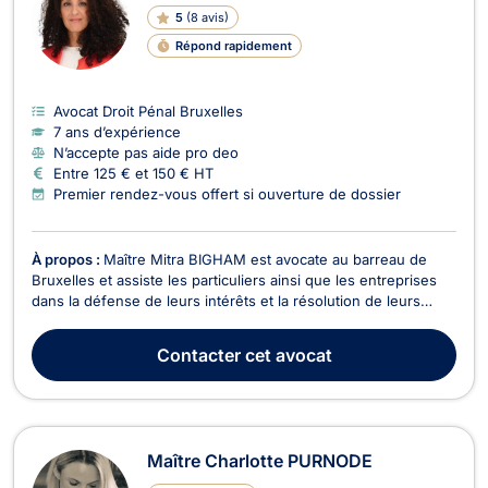
5
(
8 avis
)
Répond rapidement
Avocat Droit Pénal Bruxelles
7 ans d’expérience
N’accepte pas aide pro deo
Entre 125 € et 150 € HT
Premier rendez-vous offert si ouverture de dossier
À propos :
Maître Mitra BIGHAM est avocate au barreau de
Bruxelles et assiste les particuliers ainsi que les entreprises
dans la défense de leurs intérêts et la résolution de leurs
litiges. Droit des assurances Maître BIGHAM intervient dans
les litiges liés aux sinistres et aux accidents médicaux. Elle
Contacter
cet avocat
accompagne ses clients dans leur...
Maître Charlotte PURNODE