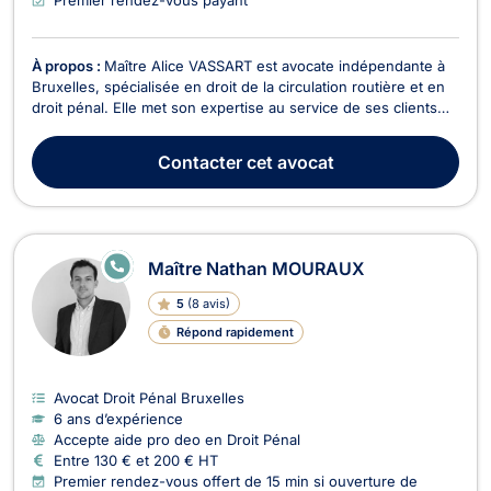
À propos :
Maître Alice VASSART est avocate indépendante à
Bruxelles, spécialisée en droit de la circulation routière et en
droit pénal. Elle met son expertise au service de ses clients
pour les accompagner dans des situations juridiques
complexes avec rigueur, humanité et efficacité. En droit de la
Contacter
cet avocat
circulation routière, Maître Vassar...
E
Maître Nathan MOURAUX
N
LI
5
(
8 avis
)
G
N
Répond rapidement
E
Avocat Droit Pénal Bruxelles
6 ans d’expérience
Accepte aide pro deo en Droit Pénal
Entre 130 € et 200 € HT
Premier rendez-vous offert de 15 min si ouverture de