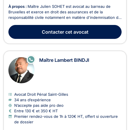
À propos :
Maître Julien SOHET est avocat au barreau de
Bruxelles et exerce en droit des assurances et de la
responsabilité civile notamment en matière d'indemnisation du
dommage corporel et en accidents du travail. Maître Julien
SOHET vous assiste lors d’un accident de la route, d’un
Contacter
cet avocat
accident du travail ou de tout autre accident lié ...
E
Maître Lambert BINDJI
N
LI
G
N
E
Avocat Droit Pénal Saint-Gilles
34 ans d’expérience
N’accepte pas aide pro deo
Entre 130 € et 350 € HT
Premier rendez-vous de 1h à 120€ HT, offert si ouverture
de dossier