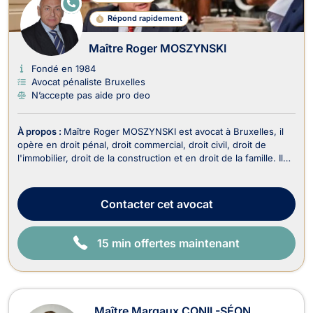
E
N
Répond rapidement
LI
G
N
Maître Roger MOSZYNSKI
E
Fondé en 1984
Avocat pénaliste Bruxelles
N’accepte pas aide pro deo
À propos :
Maître Roger MOSZYNSKI est avocat à Bruxelles, il
opère en droit pénal, droit commercial, droit civil, droit de
l'immobilier, droit de la construction et en droit de la famille. Il
travaille en néerlandais, français, anglais et en allemand. Il est
reconnu pour son engagement personnel, sa ténacité et sa
grande combativité d...
Contacter
cet avocat
15 min offertes maintenant
Maître Margaux CONIL-SÉON