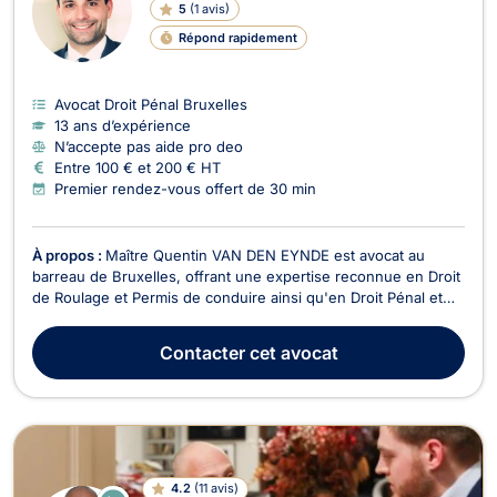
5
(
1 avis
)
Répond rapidement
Avocat Droit Pénal Bruxelles
13 ans d’expérience
N’accepte pas aide pro deo
Entre 100 € et 200 € HT
Premier rendez-vous offert de 30 min
À propos :
Maître Quentin VAN DEN EYNDE est avocat au
barreau de Bruxelles, offrant une expertise reconnue en Droit
de Roulage et Permis de conduire ainsi qu'en Droit Pénal et
Droit pénal des affaires. Avec plus de dix ans d'expérience, il
défend ses clients avec sérieux et efficacité devant les
Contacter
cet avocat
juridictions belges. En tant qu'avocat ...
4.2
(
11 avis
)