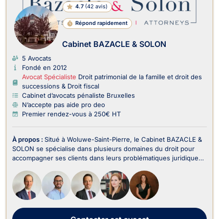
4.7
(
42 avis
)
Répond rapidement
Cabinet BAZACLE & SOLON
5 Avocats
Fondé en 2012
Avocat Spécialiste
Droit patrimonial de la famille et droit des
successions & Droit fiscal
Cabinet d’avocats pénaliste Bruxelles
N’accepte pas aide pro deo
Premier rendez-vous à 250€ HT
À propos :
Situé à Woluwe-Saint-Pierre, le Cabinet BAZACLE &
SOLON se spécialise dans plusieurs domaines du droit pour
accompagner ses clients dans leurs problématiques juridiques
en Belgique. Le cabinet intervient notamment en Droit Pénal
des Affaires, Droit des Sociétés, Droit des Affaires, Droit des
Successions, Droit Commercia...