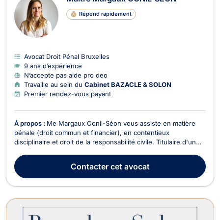
Répond rapidement
Avocat Droit Pénal Bruxelles
9 ans d’expérience
N’accepte pas aide pro deo
Travaille au sein du
Cabinet BAZACLE & SOLON
Premier rendez-vous payant
À propos :
Me Margaux Conil-Séon vous assiste en matière
pénale (droit commun et financier), en contentieux
disciplinaire et droit de la responsabilité civile. Titulaire d'un
Master 2 en droit des affaires (spécialité droit de l'entreprise
et propriété intellectuelle) de l'Université Jean Moulin Lyon III
Contacter
cet avocat
(2013), d'un Master spécialisé...