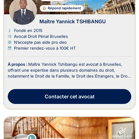
Répond rapidement
Maître Yannick TSHIBANGU
Fondé en 2015
Avocat Droit Pénal Bruxelles
N’accepte pas aide pro deo
Premier rendez-vous à 100€ HT
À propos :
Maître Yannick Tshibangu est avocat à Bruxelles,
offrant une expertise dans plusieurs domaines du droit,
notamment le Droit de la Famille, le Droit des Étrangers, le Droit
Pénal et le Droit Fiscal. En tant qu'avocat, Maître Tshibangu
s'engage à fournir un accompagnement complet, clair et réactif.
Il comprend que chaque situ...
Contacter
cet avocat
E