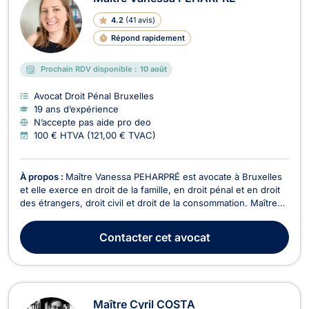
4.2
(
41 avis
)
Répond rapidement
Prochain RDV disponible :
10 août
Avocat Droit Pénal Bruxelles
19 ans d’expérience
N’accepte pas aide pro deo
100 € HTVA (121,00 € TVAC)
À propos :
Maître Vanessa PEHARPRÉ est avocate à Bruxelles
et elle exerce en droit de la famille, en droit pénal et en droit
des étrangers, droit civil et droit de la consommation. Maître
Vanessa PEHARPRÉ pourra vous conseiller en droit de la
famille, notamment pour les dossiers portant sur la séparation,
Contacter
cet avocat
le divorce, la liquidation du...
Maître Cyril COSTA