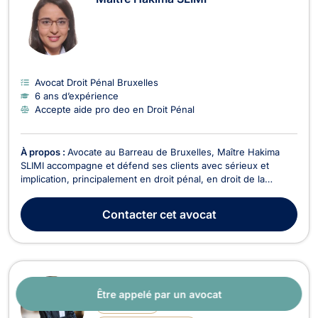
Avocat Droit Pénal Bruxelles
6 ans d’expérience
Accepte aide pro deo en Droit Pénal
À propos :
Avocate au Barreau de Bruxelles, Maître Hakima
SLIMI accompagne et défend ses clients avec sérieux et
implication, principalement en droit pénal, en droit de la
jeunesse, en droit du dommage corporel, ainsi qu’en droit des
assurances et recouvrement de créances.En droit pénal,
Contacter
cet avocat
Maître Hakima SLIMI met un point d’honneur à ac...
Maître Gilles ROUSSEAU
Être appelé par un avocat
5
(
74 avis
)