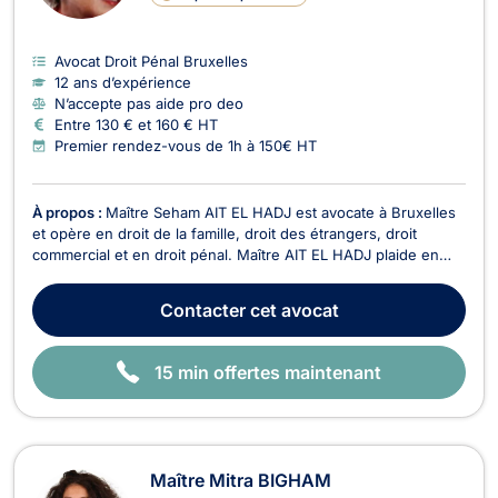
E
Avocat Droit Pénal Bruxelles
12 ans d’expérience
N’accepte pas aide pro deo
Entre 130 € et 160 € HT
Premier rendez-vous de 1h à 150€ HT
À propos :
Maître Seham AIT EL HADJ est avocate à Bruxelles
et opère en droit de la famille, droit des étrangers, droit
commercial et en droit pénal. Maître AIT EL HADJ plaide en
droit de la famille et vous assiste pour tous dossiers relatifs au
divorce à l’amiable ou contentieux, aux partages de
Contacter
cet avocat
succession entre ayants droit, à la co...
15 min offertes maintenant
Maître Mitra BIGHAM