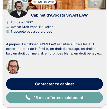
4.6
(
35 avis
)
N
LI
G
N
Cabinet d'Avocats SWAN LAW
E
Fondé en 2001
Avocat Droit Pénal Bruxelles
N’accepte pas aide pro deo
À propos :
Le cabinet SWAN LAW est situé à Bruxelles et il
exerce en droit de la famille, en droit du roulage, en droit du
bail, en droit commercial, en droit des biens, en droit pénal, en
droit de la jeunesse, en droit des sûretés, en droit de la
construction, en droit judiciaire ainsi qu’en matière de saisie et
voie d’exécution. En ...
Contacter
ce cabinet
15 min offertes maintenant