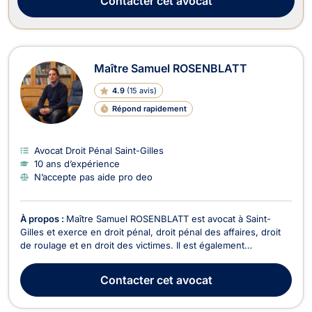
Contacter
cet avocat
Maître Samuel ROSENBLATT
4.9
(
15 avis
)
Répond rapidement
Avocat Droit Pénal Saint-Gilles
10 ans d’expérience
N’accepte pas aide pro deo
À propos :
Maître Samuel ROSENBLATT est avocat à Saint-
Gilles et exerce en droit pénal, droit pénal des affaires, droit
de roulage et en droit des victimes. Il est également
professeur en droit pénal et de la procédure pénale à
l'EPHEC. En matière de droit pénal, il vous accompagne tout
Contacter
cet avocat
au long de la procédure notamment pour des faits...