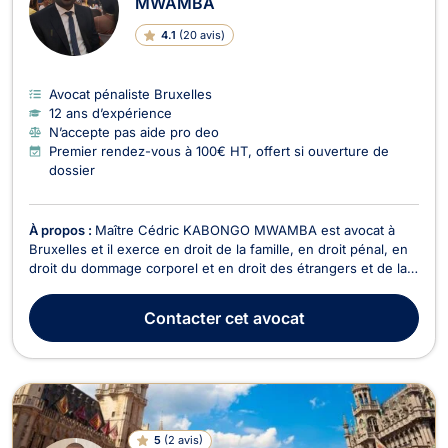
MWAMBA
4.1
(
20 avis
)
Avocat pénaliste Bruxelles
12 ans d’expérience
N’accepte pas aide pro deo
Premier rendez-vous à 100€ HT, offert si ouverture de
dossier
À propos :
Maître Cédric KABONGO MWAMBA est avocat à
Bruxelles et il exerce en droit de la famille, en droit pénal, en
droit du dommage corporel et en droit des étrangers et de la
nationalité. Tout d’abord, en droit de la famille, Maître Cédric
KABONGO MWAMBA opère dans le cadre des problématiques
Contacter
cet avocat
relatives au divorce par consentement...
5
(
2 avis
)