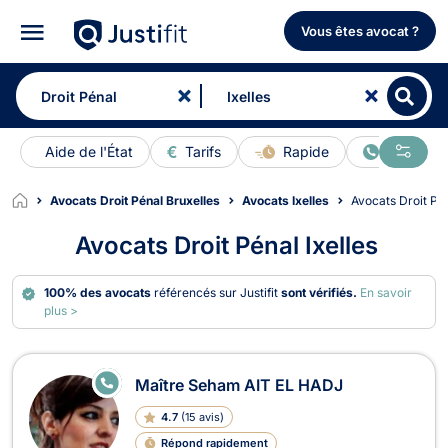
Vous êtes avocat ?
Aide de l'État
Tarifs
Rapide
En ligne
Avocats Droit Pénal Bruxelles
Avocats Ixelles
Avocats Droit Pé
Avocats Droit Pénal Ixelles
100% des avocats
référencés sur Justifit
sont vérifiés.
En savoir
plus >
Avocats en Droit Pénal à Ixelles
E
Maître Seham AIT EL HADJ
N
LI
4.7
(
15 avis
)
G
N
Répond rapidement