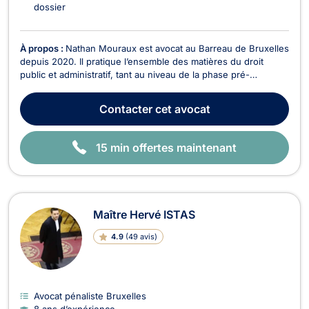
dossier
À propos :
Nathan Mouraux est avocat au Barreau de Bruxelles
depuis 2020. Il pratique l’ensemble des matières du droit
public et administratif, tant au niveau de la phase pré-
contentieuse qu’au niveau de la phase contentieuse devant
les juridictions administratives, de l’ordre judiciaire (belges ou
Contacter
cet avocat
européennes) ou encore devant la Cou...
15 min offertes maintenant
Maître Hervé ISTAS
4.9
(
49 avis
)
Avocat pénaliste Bruxelles
8 ans d’expérience