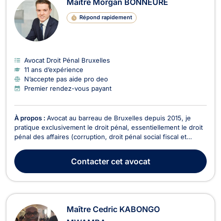
Maître Morgan BONNEURE
Répond rapidement
Avocat Droit Pénal Bruxelles
11 ans d’expérience
N’accepte pas aide pro deo
Premier rendez-vous payant
À propos :
Avocat au barreau de Bruxelles depuis 2015, je
pratique exclusivement le droit pénal, essentiellement le droit
pénal des affaires (corruption, droit pénal social fiscal et
social, blanchiment, cybercriminalité, abus de biens sociaux,
…), mais aussi le droit pénal général. J’interviens pendant
Contacter
cet avocat
l’enquête (mandat d’arrêt, audit...
Maître Cedric KABONGO