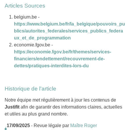
Articles Sources
belgium.be -
https://www.belgium.be/fr/la_belgique/pouvoirs_pu
blics/autorites_federales/services_publics_federa
ux_et_de_programmation
economie.fgov.be -
https://economie.fgov.be/fr/themes/services-
financiers/endettement/recouvrement-de-
dettes/pratiques-interdites-lors-du
Historique de l’article
Notre équipe met régulièrement à jour les contenus de
Justifit
afin de garantir des informations claires, actuelles
et utiles au plus grand nombre.
17/09/2025
- Revue légale par
Maître Roger