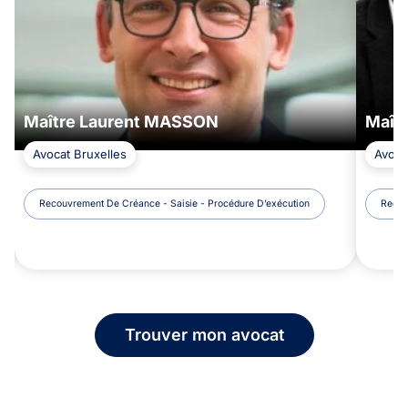
Maître Laurent MASSON
Maîtr
Avocat Bruxelles
Avoca
Recouvrement De Créance - Saisie - Procédure D’exécution
Recou
Trouver mon avocat