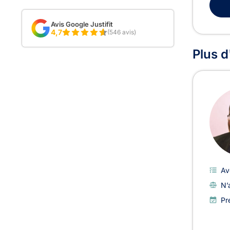
Avis Google Justifit
4,7
(546 avis)
Plus d
Av
N’
Pr