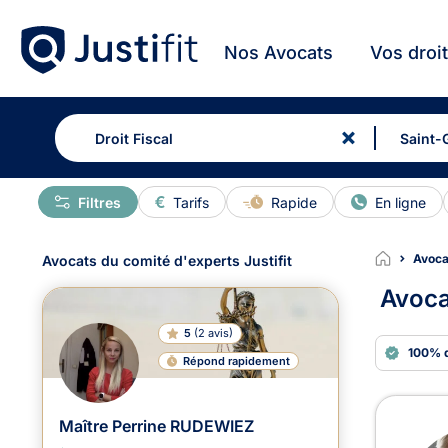
Nos Avocats
Vos droi
Filtres
Tarifs
Rapide
En ligne
Avocat
Avocats du comité d'experts Justifit
Avocat
5
(
2 avis
)
100% 
Répond rapidement
Avoca
Maître Perrine RUDEWIEZ