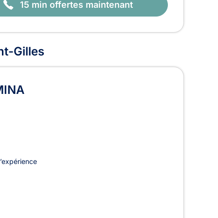
15 min offertes maintenant
nt-Gilles
MINA
’expérience