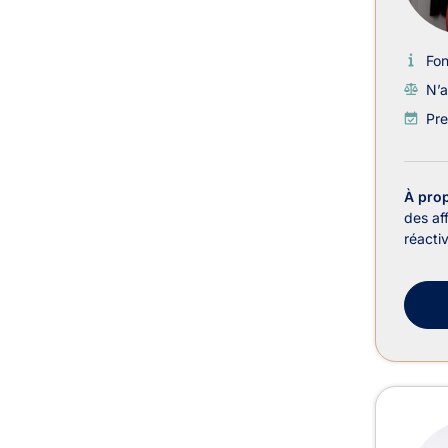
Fo
N’a
Pre
À pro
des af
réacti