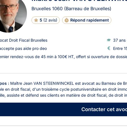
Bruxelles
1060
(Barreau de Bruxelles)
5
(
2 avis
)
Répond rapidement
ocat Droit Fiscal Bruxelles
37 ans 
accepte pas aide pro deo
Entre 1
emier rendez-vous de 45 min à 100€ HT, offert si ouverture de dossi
pos :
Maître Jean VAN STEENWINCKEL est avocat au Barreau de Bruxe
le en droit fiscal, d'un troisième cycle postuniversitaire en droit immo
lle, assiste et défend ses clients en matière de droit fiscal, de droit i
Contacter
cet avoc