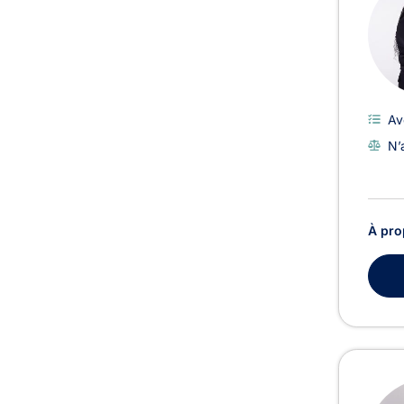
Av
N’
À pro