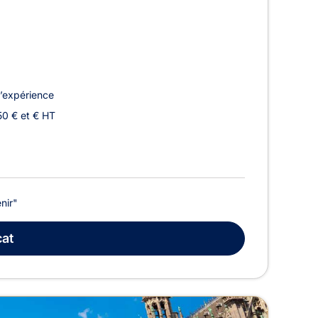
’expérience
50 € et € HT
nir"
at