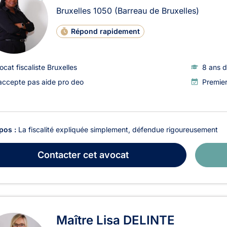
LI
Bruxelles
1050
(Barreau de Bruxelles)
G
N
E
Répond rapidement
ocat fiscaliste Bruxelles
8 ans d
accepte pas aide pro deo
Premier
pos :
La fiscalité expliquée simplement, défendue rigoureusement
Contacter
cet avocat
Maître Lisa DELINTE