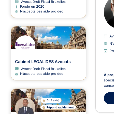
Avocat Droit Fiscal Bruxelles
Fondé en 2020
N’accepte pas aide pro deo
Av
N’
Pr
Cabinet LEGALIDES Avocats
Avocat Droit Fiscal Bruxelles
N’accepte pas aide pro deo
À pro
spécia
consei
5
(
2 avis
)
Répond rapidement