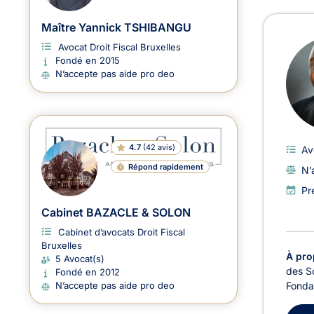
Maître Yannick TSHIBANGU
Avocat Droit Fiscal Bruxelles
Fondé en 2015
N’accepte pas aide pro deo
4.7
(
42 avis
)
Av
Répond rapidement
N’
Pr
Cabinet BAZACLE & SOLON
Cabinet d’avocats Droit Fiscal
Bruxelles
À pro
5 Avocat(s)
des So
Fondé en 2012
Fondat
N’accepte pas aide pro deo