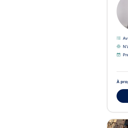
Av
N’
Pr
À pro