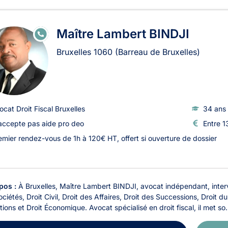
Maître Lambert BINDJI
E
N
LI
Bruxelles
1060
(Barreau de Bruxelles)
G
N
E
ocat Droit Fiscal Bruxelles
34 ans 
accepte pas aide pro deo
Entre 1
emier rendez-vous de 1h à 120€ HT, offert si ouverture de dossier
pos :
À Bruxelles, Maître Lambert BINDJI, avocat indépendant, intervie
ciétés, Droit Civil, Droit des Affaires, Droit des Successions, Droit d
ions et Droit Économique. Avocat spécialisé en droit fiscal, il met so.