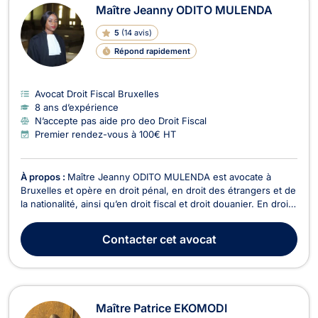
Maître Jeanny ODITO MULENDA
5
(
14 avis
)
Répond rapidement
Avocat Droit Fiscal Bruxelles
8 ans d’expérience
N’accepte pas aide pro deo Droit Fiscal
Premier rendez-vous à 100€ HT
À propos :
Maître Jeanny ODITO MULENDA est avocate à
Bruxelles et opère en droit pénal, en droit des étrangers et de
la nationalité, ainsi qu’en droit fiscal et droit douanier. En droit
pénal, Maître Jeanny ODITO MULENDA vous aide à vous
constituer partie civile suite à une infraction pénale subie
Contacter
cet avocat
(cambriolage, agression, escroquerie…...
Maître Patrice EKOMODI