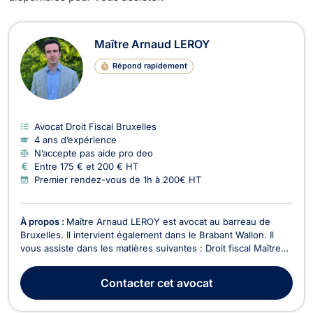
Avocats en Droit Fiscal à Bruxelles-
Maître Arnaud LEROY
Répond rapidement
Avocat Droit Fiscal Bruxelles
4 ans d’expérience
N’accepte pas aide pro deo
Entre 175 € et 200 € HT
Premier rendez-vous de 1h à 200€ HT
À propos :
Maître Arnaud LEROY est avocat au barreau de
Bruxelles. Il intervient également dans le Brabant Wallon. Il
vous assiste dans les matières suivantes : Droit fiscal Maître
Arnaud LEROY intervient dans tous les domaines du droit
fiscal belge et international. Entre autres : Fiscalité des
Contacter
cet avocat
revenus mobiliers.Impôt des sociétés.Fi...