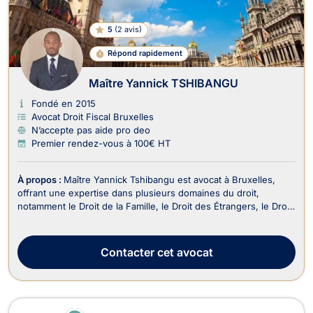
5
(
2 avis
)
Répond rapidement
Maître Yannick TSHIBANGU
Fondé en 2015
Avocat Droit Fiscal Bruxelles
N’accepte pas aide pro deo
Premier rendez-vous à 100€ HT
À propos :
Maître Yannick Tshibangu est avocat à Bruxelles,
offrant une expertise dans plusieurs domaines du droit,
notamment le Droit de la Famille, le Droit des Étrangers, le Droit
Pénal et le Droit Fiscal. En tant qu'avocat, Maître Tshibangu
s'engage à fournir un accompagnement complet, clair et réactif.
Il comprend que chaque situ...
Contacter
cet avocat