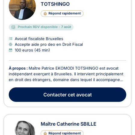
TOTSHINGO
Répond rapidement
Prochain RDV disponible :
7 août
Avocat fiscaliste Bruxelles
Accepte aide pro deo en Droit Fiscal
100 euros (45 min)
À propos :
Maître Patrice EKOMODI TOTSHINGO est avocat
indépendant exerçant à Bruxelles. Il intervient principalement
en droit des étrangers, domaine dans lequel il accompagne
les particuliers confrontés à des démarches de séjour,
d’immigration et de mobilité en Belgique. Son activité est
Contacter
cet avocat
centrée sur les situations qui exigent à la fo...
Maître Catherine SBILLE
Répond rapidement