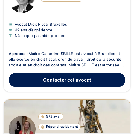
Avocat Droit Fiscal Bruxelles
42 ans d’expérience
N’accepte pas aide pro deo
À propos :
Maître Catherine SBILLE est avocat à Bruxelles et
elle exerce en droit fiscal, droit du travail, droit de la sécurité
sociale et en droit des contrats. Maître SBILLE est autorisée à
porter le titre de spécialiste en droit fiscal par décision du
Conseil de l'Ordre du barreau de Bruxelles. Elle intervient sur
Contacter
cet avocat
des questions de...
5
(
2 avis
)
Répond rapidement