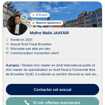
5
(
8 avis
)
E
N
Répond rapidement
LI
G
N
Maître Walid JAAFARI
E
Fondé en 2021
Avocat Droit Fiscal Bruxelles
N’accepte pas aide pro deo
Communication convention client
À propos :
Titulaire d’un master en droit international public et
d’un master de spécialisation en droit fiscal à l’Université libre
de Bruxelles (ULB), il a débuté sa carrière d’avocat au sein du
département fiscal d’un cabinet spécialisé en contentieux
judiciaire. Il s’est ensuite formé auprès de feue Me Typhanie
Afschrift, avocate ...
Contacter
cet avocat
15 min offertes maintenant