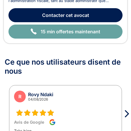
l'administration fiscale, tant au stade administratif que
judiciaire. Maître Andrea MORREALE vous conseille dans tous
les domaines de la fiscalité directe et indirecte ainsi que pour
Contacter
cet avocat
les questions de fiscalité européenne ...
15 min offertes maintenant
Ce que nos utilisateurs
disent de
nous
Rovy Ndaki
R
04/08/2026
Avis de Google
Très bien