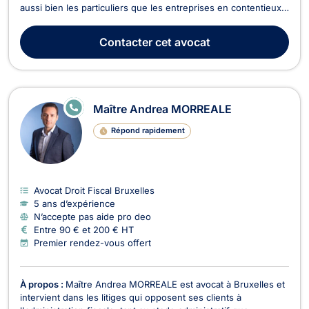
aussi bien les particuliers que les entreprises en contentieux
et conseil juridique, avec une expertise étendue dans
plusieurs branches du droit. 🔹 Domaines d’intervention : ✅
Contacter
cet avocat
Droit des sociétés– Création d’entreprises...
E
Maître Andrea MORREALE
N
LI
Répond rapidement
G
N
E
Avocat Droit Fiscal Bruxelles
5 ans d’expérience
N’accepte pas aide pro deo
Entre 90 € et 200 € HT
Premier rendez-vous offert
À propos :
Maître Andrea MORREALE est avocat à Bruxelles et
intervient dans les litiges qui opposent ses clients à