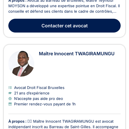
À propos :
Avocat au Barreau de Bruxelles, Maître Teymour
MOYSON a développé une expertise pointue en Droit Fiscal. Il
conseille et défend ses clients dans le cadre de contrôles,
redressements, contentieux avec l’administration, et les
accompagne plus largement en Droit des Affaires (dont le
Contacter
cet avocat
Droit des Sociétés) et en Droit Pénal des A...
Maître Innocent TWAGIRAMUNGU
Avocat Droit Fiscal Bruxelles
21 ans d’expérience
N’accepte pas aide pro deo
Premier rendez-vous payant de 1h
À propos :
👨‍⚖️ Maître Innocent TWAGIRAMUNGU est avocat
indépendant inscrit au Barreau de Saint-Gilles. Il accompagne