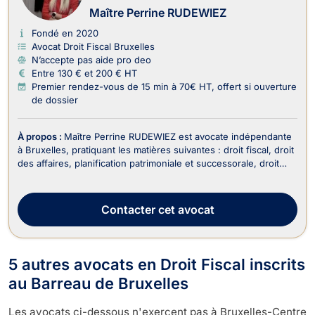
Maître Perrine RUDEWIEZ
Fondé en 2020
Avocat Droit Fiscal Bruxelles
N’accepte pas aide pro deo
Entre 130 € et 200 € HT
Premier rendez-vous de 15 min à 70€ HT, offert si ouverture
de dossier
À propos :
Maître Perrine RUDEWIEZ est avocate indépendante
à Bruxelles, pratiquant les matières suivantes : droit fiscal, droit
des affaires, planification patrimoniale et successorale, droit
des successions, droit de la famille. En tant qu'avocate
impliquée et réactive, Maître RUDEWIEZ met son expertise au
service de ses clients pou...
Contacter
cet avocat
5 autres avocats en Droit Fiscal inscrits
au Barreau de Bruxelles
Les avocats ci-dessous n'exercent pas à Bruxelles-Centre