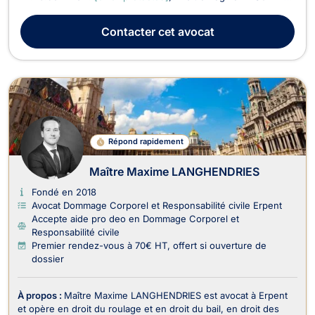
exerce les matières suivantes : Droit de la famille, Divorce,
Successions, Droit du bail, Droit du roulage, Droit civil,
Contacter
cet avocat
Récupération de créances. Maître Régine A...
Répond rapidement
Maître Maxime LANGHENDRIES
Fondé en 2018
Avocat Dommage Corporel et Responsabilité civile Erpent
Accepte aide pro deo en Dommage Corporel et
Responsabilité civile
Premier rendez-vous à 70€ HT, offert si ouverture de
dossier
À propos :
Maître Maxime LANGHENDRIES est avocat à Erpent
et opère en droit du roulage et en droit du bail, en droit des