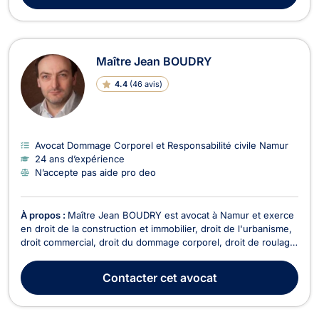
Maître Jean BOUDRY
4.4
(
46 avis
)
Avocat Dommage Corporel et Responsabilité civile Namur
24 ans d’expérience
N’accepte pas aide pro deo
À propos :
Maître Jean BOUDRY est avocat à Namur et exerce
en droit de la construction et immobilier, droit de l'urbanisme,
droit commercial, droit du dommage corporel, droit de roulage
et droit de la famille. Maître BOUDRY vous accompagne en
droit de la construction pour retards de livraison, malfaçons ou
Contacter
cet avocat
sinistres sur chantier. De p...