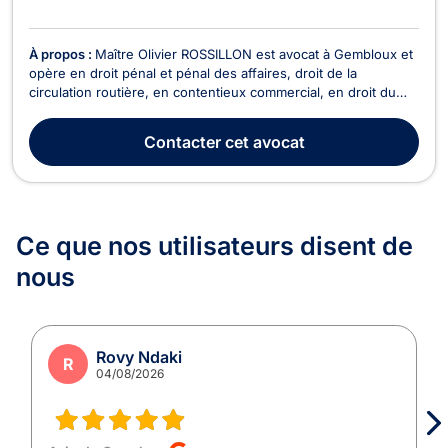
À propos :
Maître Olivier ROSSILLON est avocat à Gembloux et
opère en droit pénal et pénal des affaires, droit de la
circulation routière, en contentieux commercial, en droit du
sport, en droit des contrats (bail à ferme,..), en droit rural, en
droit Européen et en droit de la responsabilité civile. Il vous
Contacter
cet avocat
accompagne pour tout conten...
Ce que nos utilisateurs
disent de
nous
Rovy Ndaki
R
04/08/2026