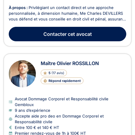
À propos :
Privilégiant un contact direct et une approche
personnalisée, à dimension humaine, Me Charles DEVILLERS
vous défend et vous conseille en droit civil et pénal, assurant
personnellement le suivi de votre dossier de A à Z, plaçant
vos intérêts au cœur de votre défense, avec stratégie et
Contacter
cet avocat
transparence, dans le respect du secret ...
Maître Olivier ROSSILLON
5
(
17 avis
)
Répond rapidement
Avocat Dommage Corporel et Responsabilité civile
Gembloux
9 ans d’expérience
Accepte aide pro deo en Dommage Corporel et
Responsabilité civile
Entre 100 € et 140 € HT
Premier rendez-vous de 1h à 100€ HT