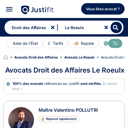
Vous êtes avocat ?
Aide de l'État
Tarifs
Rapide
En ligne
Avocats Droit des Affaires
Avocats Le Roeulx
Avocats Droit de
Avocats Droit des Affaires Le Roeulx
100% des avocats
référencés sur Justifit
sont vérifiés.
En savoir
plus >
Avocats en Droit des Affaires à Le R
Maître Valentino POLLUTRI
Répond rapidement