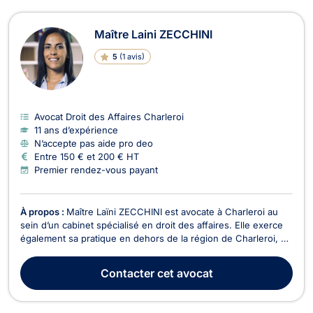
Maître Laini ZECCHINI
5
(
1 avis
)
Avocat Droit des Affaires Charleroi
11 ans d’expérience
N’accepte pas aide pro deo
Entre 150 € et 200 € HT
Premier rendez-vous payant
À propos :
Maître Laïni ZECCHINI est avocate à Charleroi au
sein d’un cabinet spécialisé en droit des affaires. Elle exerce
également sa pratique en dehors de la région de Charleroi, en
fonction des besoins de sa clientèle. Avec un engagement
fort envers ses clients, Maître ZECCHINI les accompagne en
Contacter
cet avocat
droit de l’entreprise, avec une pr...