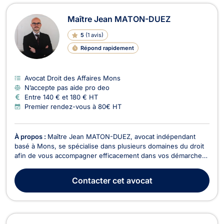
Maître Jean MATON-DUEZ
5
(
1 avis
)
Répond rapidement
Avocat Droit des Affaires Mons
N’accepte pas aide pro deo
Entre 140 € et 180 € HT
Premier rendez-vous à 80€ HT
À propos :
Maître Jean MATON-DUEZ, avocat indépendant
basé à Mons, se spécialise dans plusieurs domaines du droit
afin de vous accompagner efficacement dans vos démarches
juridiques en Belgique. Il intervient principalement en droit des
contrats et de la responsabilité civile, en droit des affaires, en
Contacter
cet avocat
droit économique et en droit des...