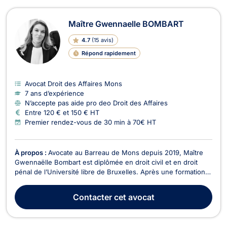
Maître Gwennaelle BOMBART
4.7
(
15 avis
)
Répond rapidement
Avocat Droit des Affaires Mons
7 ans d’expérience
N’accepte pas aide pro deo Droit des Affaires
Entre 120 € et 150 € HT
Premier rendez-vous de 30 min à 70€ HT
À propos :
Avocate au Barreau de Mons depuis 2019, Maître
Gwennaëlle Bombart est diplômée en droit civil et en droit
pénal de l’Université libre de Bruxelles. Après une formation
généraliste, elle a orienté sa pratique vers le droit pénal avant
de fonder son propre cabinet à Mons. Avocate en droit pénal
Contacter
cet avocat
à Mons Maître Gwennaëlle Bombar...