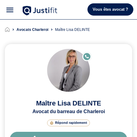
Vous êtes avocat ?
Avocats Charleroi
Maître Lisa DELINTE
E
N
LI
G
N
E
Maître Lisa DELINTE
Avocat du barreau de Charleroi
Répond rapidement