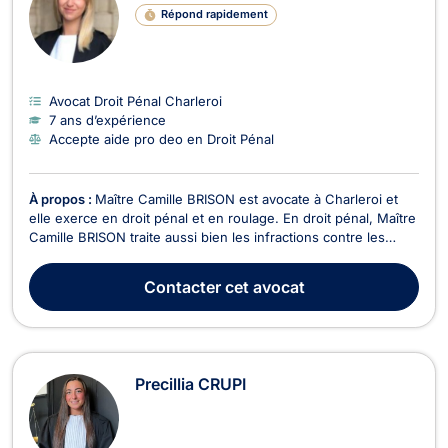
Répond rapidement
Avocat Droit Pénal Charleroi
7 ans d’expérience
Accepte aide pro deo en Droit Pénal
À propos :
Maître Camille BRISON est avocate à Charleroi et
elle exerce en droit pénal et en roulage. En droit pénal, Maître
Camille BRISON traite aussi bien les infractions contre les
biens (destruction, extorsion, escroquerie, vol, etc.) que
celles contre les personnes (harcèlement, menaces, coups et
Contacter
cet avocat
blessures, etc.). En cas d’audit...
Precillia CRUPI