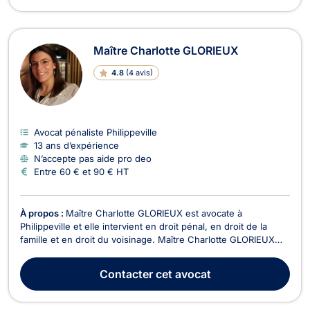
Maître Charlotte GLORIEUX
4.8
(
4 avis
)
Avocat pénaliste Philippeville
13 ans d’expérience
N’accepte pas aide pro deo
Entre 60 € et 90 € HT
À propos :
Maître Charlotte GLORIEUX est avocate à
Philippeville et elle intervient en droit pénal, en droit de la
famille et en droit du voisinage. Maître Charlotte GLORIEUX
est compétente en droit pénal, plus particulièrement pour les
affaires relatives au droit du roulage. Elle assure votre
Contacter
cet avocat
défense devant le Tribunal de police en c...