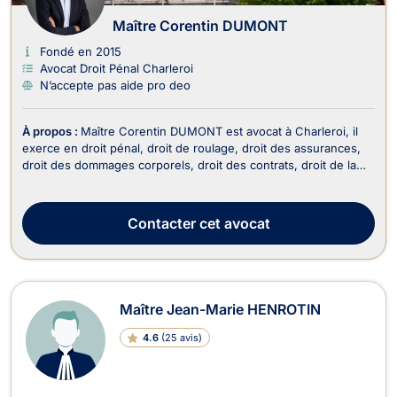
Maître Corentin DUMONT
Fondé en 2015
Avocat Droit Pénal Charleroi
N’accepte pas aide pro deo
À propos :
Maître Corentin DUMONT est avocat à Charleroi, il
exerce en droit pénal, droit de roulage, droit des assurances,
droit des dommages corporels, droit des contrats, droit de la
responsabilité civile et en droit de la famille. Il intervient en droit
pénal pour un dépôt de plainte si vous êtes victime, en cas de
procès ou alors...
Contacter
cet avocat
Maître Jean-Marie HENROTIN
4.6
(
25 avis
)