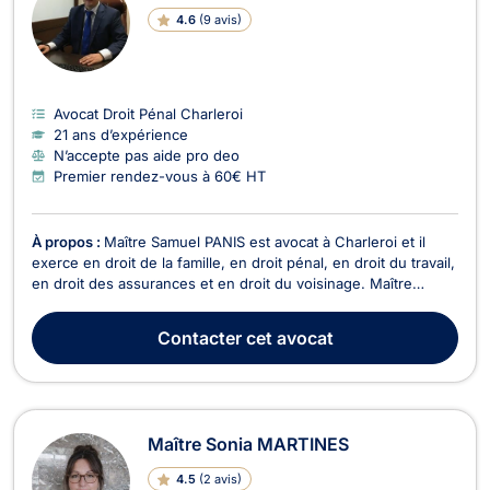
4.6
(
9 avis
)
Avocat Droit Pénal Charleroi
21 ans d’expérience
N’accepte pas aide pro deo
Premier rendez-vous à 60€ HT
À propos :
Maître Samuel PANIS est avocat à Charleroi et il
exerce en droit de la famille, en droit pénal, en droit du travail,
en droit des assurances et en droit du voisinage. Maître
Samuel PANIS intervient en droit de la famille, notamment pour
des divorces à l'amiable ou contentieux, en matière de
Contacter
cet avocat
cohabitation légale, de droit de ...
Maître Sonia MARTINES
4.5
(
2 avis
)