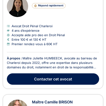
Répond rapidement
Avocat Droit Pénal Charleroi
4 ans d’expérience
Accepte aide pro deo en Droit Pénal
Entre 100 € et 130 € HT
Premier rendez-vous à 60€ HT
À propos :
Maître Juliette HUMBEECK, avocate au barreau de
Charleroi depuis 2022, offre une expertise dans plusieurs
domaines du droit, notamment en droit de la responsabilité
civile et des assurances, en droit civil général, en droit pénal
et en droit du roulage. Maître HUMBEECK est titulaire d'un
Contacter
cet avocat
master en droit à finalité spécialis...
Maître Camille BRISON