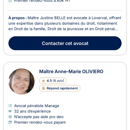
Premier rendez-vous à 80€ HT
À propos :
Maître Justine BELLE est avocate à Loverval, offrant
une expertise dans plusieurs domaines du droit, notamment
en Droit de la famille, Droit de la jeunesse et en Droit pénal
général. Faites confiance à Maître Justine BELLE pour un
accompagnement juridique fiable et professionnel, adapté à
Contacter
cet avocat
vos besoins spécifiques.
Maître Anne-Marie OLIVIERO
4.5
(
8 avis
)
Répond rapidement
Avocat pénaliste Manage
32 ans d’expérience
N’accepte pas aide pro deo
Premier rendez-vous payant