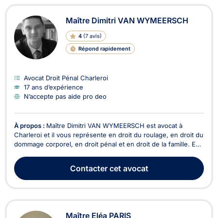
Maître Dimitri VAN WYMEERSCH
4
(
7 avis
)
Répond rapidement
Avocat Droit Pénal Charleroi
17 ans d’expérience
N’accepte pas aide pro deo
À propos :
Maître Dimitri VAN WYMEERSCH est avocat à
Charleroi et il vous représente en droit du roulage, en droit du
dommage corporel, en droit pénal et en droit de la famille. En
droit du roulage, Maître Dimitri VAN WYMEERSCH sera en
mesure d'intervenir en cas d'excès de vitesse, de conduite en
Contacter
cet avocat
état d'alcoolémie, de conduite sans pe...
Maître Eléa PARIS