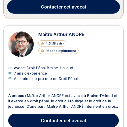
principalement en droit de la famille, en droit de l’immobi...
Contacter
cet avocat
Maître Arthur ANDRÉ
4.3
(
18 avis
)
Répond rapidement
Avocat Droit Pénal Braine-L'alleud
7 ans d’expérience
Accepte aide pro deo en Droit Pénal
À propos :
Maître Arthur ANDRÉ est avocat à Braine-l'Alleud et
il exerce en droit pénal, le droit du roulage et le droit de la
jeunesse. D’une part, Maître Arthur ANDRÉ intervient en droit
pénal pour vous défendre devant les différentes juridictions
répressives (Tribunal de police, Tribunal correctionnel, Cour
Contacter
cet avocat
d’assises…), que vous so...