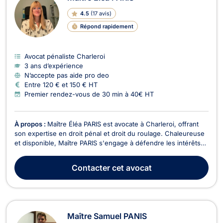
4.5
(
17 avis
)
Répond rapidement
Avocat pénaliste Charleroi
3 ans d’expérience
N’accepte pas aide pro deo
Entre 120 € et 150 € HT
Premier rendez-vous de 30 min à 40€ HT
À propos :
Maître Éléa PARIS est avocate à Charleroi, offrant
son expertise en droit pénal et droit du roulage. Chaleureuse
et disponible, Maître PARIS s'engage à défendre les intérêts
de ses clients avec minutie et sincérité. Elle comprend
l'importance de chaque dossier et met un point d'honneur à
Contacter
cet avocat
assurer le bien-être de ses clients ...
Maître Samuel PANIS