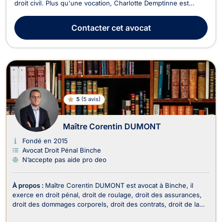
droit civil. Plus qu'une vocation, Charlotte Demptinne est
réellement passionnée par ce qu'elle entreprend et vous
apportera, outre ses compétences, un réel soutien dans les
Contacter
cet avocat
procédures que vous seriez amené à en...
5
(
5 avis
)
Maître Corentin DUMONT
Fondé en 2015
Avocat Droit Pénal Binche
N’accepte pas aide pro deo
À propos :
Maître Corentin DUMONT est avocat à Binche, il
exerce en droit pénal, droit de roulage, droit des assurances,
droit des dommages corporels, droit des contrats, droit de la
responsabilité civile et en droit de la famille. Il intervient en droit