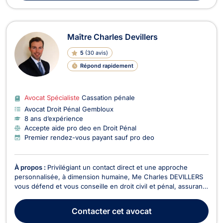
Maître Charles Devillers
5
(
30 avis
)
Répond rapidement
Avocat Spécialiste
Cassation pénale
Avocat Droit Pénal Gembloux
8 ans d’expérience
Accepte aide pro deo en Droit Pénal
Premier rendez-vous payant sauf pro deo
À propos :
Privilégiant un contact direct et une approche
personnalisée, à dimension humaine, Me Charles DEVILLERS
vous défend et vous conseille en droit civil et pénal, assurant
personnellement le suivi de votre dossier de A à Z, plaçant
vos intérêts au cœur de votre défense, avec stratégie et
Contacter
cet avocat
transparence, dans le respect du secret ...