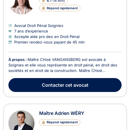
4.7
(
16 avis
)
Répond rapidement
Avocat Droit Pénal Soignies
7 ans d’expérience
Accepte aide pro deo en Droit Pénal
Premier rendez-vous payant de 45 min
À propos :
Maître Chloé VANGANSBERG est avocate à
Soignies et elle vous représente en droit pénal, en droit des
sociétés et en droit de la construction. Maître Chloé
VANGANSBERG exerce en droit pénal pour les contentieux
liés aux infractions contre les biens (recel, usage de faux,
Contacter
cet avocat
extorsion, escroquerie, vol, etc.) ou celles contre le...
Maître Adrien WÉRY
Répond rapidement