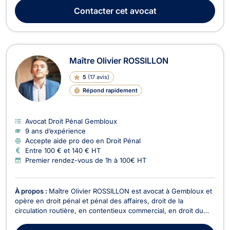
biens telles que la destruction, le recel, l’extorsion, le vol ou
Contacter
cet avocat
encore les stupéfiants. Elle tr...
Maître Olivier ROSSILLON
5
(
17 avis
)
Répond rapidement
Avocat Droit Pénal Gembloux
9 ans d’expérience
Accepte aide pro deo en Droit Pénal
Entre 100 € et 140 € HT
Premier rendez-vous de 1h à 100€ HT
À propos :
Maître Olivier ROSSILLON est avocat à Gembloux et
opère en droit pénal et pénal des affaires, droit de la
circulation routière, en contentieux commercial, en droit du
sport, en droit des contrats (bail à ferme,..), en droit rural, en
droit Européen et en droit de la responsabilité civile. Il vous