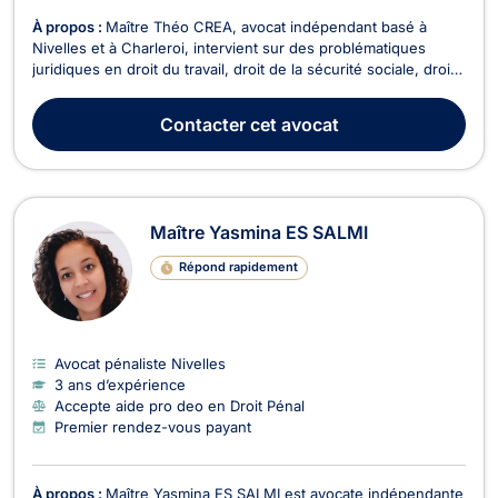
À propos :
Maître Théo CREA, avocat indépendant basé à
Nivelles et à Charleroi, intervient sur des problématiques
juridiques en droit du travail, droit de la sécurité sociale, droit
pénal, droit des entreprises en difficulté ainsi qu'en droit
collaboratif, médiation et arbitrage. Il met son expertise à votre
Contacter
cet avocat
service pour défendre vos ...
Maître Yasmina ES SALMI
Répond rapidement
Avocat pénaliste Nivelles
3 ans d’expérience
Accepte aide pro deo en Droit Pénal
Premier rendez-vous payant
À propos :
Maître Yasmina ES SALMI est avocate indépendante