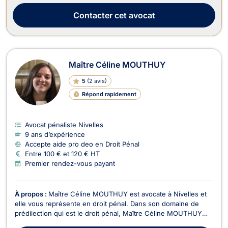
pénal pour un dépôt de plainte si vous êtes victime, en cas de
procès ou alors de...
Contacter
cet avocat
Maître Céline MOUTHUY
5
(
2 avis
)
Répond rapidement
Avocat pénaliste Nivelles
9 ans d’expérience
Accepte aide pro deo en Droit Pénal
Entre 100 € et 120 € HT
Premier rendez-vous payant
À propos :
Maître Céline MOUTHUY est avocate à Nivelles et
elle vous représente en droit pénal. Dans son domaine de
prédilection qui est le droit pénal, Maître Céline MOUTHUY
intervient si votre dossier concerne les infractions contre les