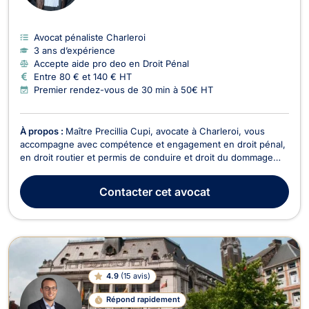
Avocat pénaliste Charleroi
3 ans d’expérience
Accepte aide pro deo en Droit Pénal
Entre 80 € et 140 € HT
Premier rendez-vous de 30 min à 50€ HT
À propos :
Maître Precillia Cupi, avocate à Charleroi, vous
accompagne avec compétence et engagement en droit pénal,
en droit routier et permis de conduire et droit du dommage
corporel. Titulaire d’un Master en droit de l’Université
catholique de Louvain, avec une spécialisation en droit civil et
Contacter
cet avocat
pénal, Maître Crupi a prêté serment en...
4.9
(
15 avis
)
Répond rapidement