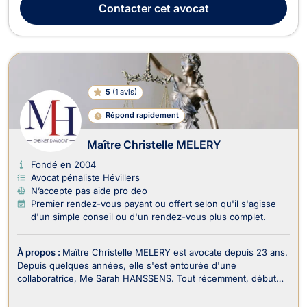
Contacter
cet avocat
accompagne pour tout conten...
5
(
1 avis
)
Répond rapidement
Maître Christelle MELERY
Fondé en 2004
Avocat pénaliste Hévillers
N’accepte pas aide pro deo
Premier rendez-vous payant ou offert selon qu'il s'agisse
d'un simple conseil ou d'un rendez-vous plus complet.
À propos :
Maître Christelle MELERY est avocate depuis 23 ans.
Depuis quelques années, elle s'est entourée d'une
collaboratrice, Me Sarah HANSSENS. Tout récemment, début
2026, Madame Isabelle GIACOMIN, a rejoint l'équipe en sa
qualité de juriste expérimentée.Le cabinet exerce