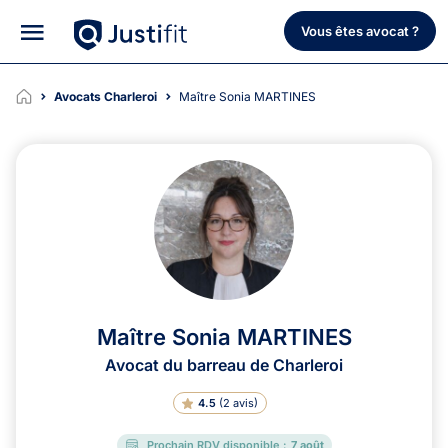
Vous êtes avocat ?
Avocats Charleroi
Maître Sonia MARTINES
Maître Sonia MARTINES
Avocat du barreau de Charleroi
4.5
(
2 avis
)
Prochain RDV disponible :
7 août