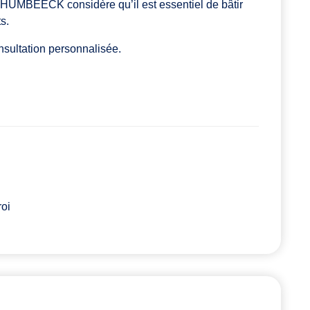
re HUMBEECK considère qu’il est essentiel de bâtir
s.
nsultation personnalisée.
roi