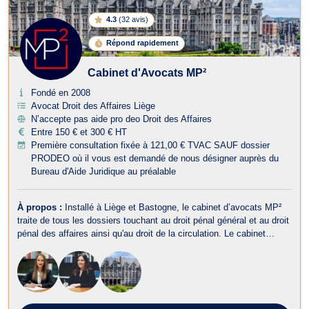
4.3
(
32 avis
)
Répond rapidement
Cabinet d'Avocats MP²
Fondé en 2008
Avocat Droit des Affaires Liège
N’accepte pas aide pro deo Droit des Affaires
Entre 150 € et 300 € HT
Première consultation fixée à 121,00 € TVAC SAUF dossier
PRODEO où il vous est demandé de nous désigner auprès du
Bureau d'Aide Juridique au préalable
À propos :
Installé à Liège et Bastogne, le cabinet d’avocats MP²
traite de tous les dossiers touchant au droit pénal général et au droit
pénal des affaires ainsi qu'au droit de la circulation. Le cabinet
d’avocats MP² intervient en droit pénal et représente tant les
victimes que les auteurs présumés d’infraction au droit pénal des
af...