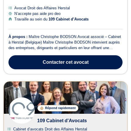
Avocat Droit des Affaires Herstal
N’accepte pas aide pro deo
Travaille au sein du
109 Cabinet d’Avocats
À propos :
Maître Christophe BODSON Avocat associé – Cabinet
à Herstal (Belgique) Maître Christophe BODSON intervient auprès
des entreprises, dirigeants et particuliers en leur offrant une
expertise solide dans des domaines complexes du droit, tant en
conseil qu’en contentieux. 🔹 Domaines d’intervention : Droit
Contacter
cet avocat
commercial et de la con...
Répond rapidement
109 Cabinet d'Avocats
Cabinet d’avocats Droit des Affaires Herstal