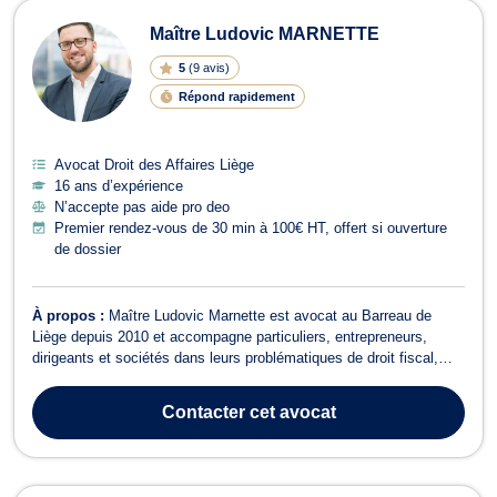
Maître Ludovic MARNETTE
5
(
9 avis
)
Répond rapidement
Avocat Droit des Affaires Liège
16 ans d’expérience
N’accepte pas aide pro deo
Premier rendez-vous de 30 min à 100€ HT, offert si ouverture
de dossier
À propos :
Maître Ludovic Marnette est avocat au Barreau de
Liège depuis 2010 et accompagne particuliers, entrepreneurs,
dirigeants et sociétés dans leurs problématiques de droit fiscal,
droit des sociétés, droit commercial et transmission de patrimoine.
Titulaire d'un Master en droit ainsi que d'un Master spécialisé en
Contacter
cet avocat
droit fiscal d...