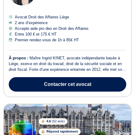
Avocat Droit des Affaires Liège
2 ans d’expérience
Accepte aide pro deo en Droit des Affaires
Entre 100 € et 175 € HT
Premier rendez-vous de 1h à 85€ HT
À propos :
Maître Ingrid KINET, avocate indépendante basée à
Liège, exerce en droit du travail, droit de la sécurité sociale et en
droit fiscal. Forte d’une expérience entamée en 2012, elle met son
expertise fiscale au service des particuliers et des employeurs,
tant au niveau national qu’international. Elle conseille notamment
Contacter
cet avocat
en mat...
4.6
(
52 avis
)
Répond rapidement