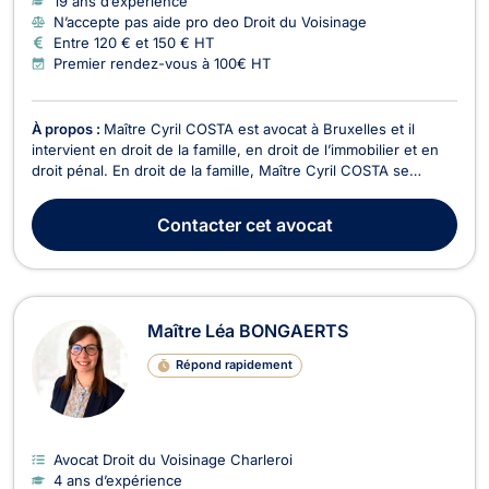
19 ans d’expérience
N’accepte pas aide pro deo Droit du Voisinage
Entre 120 € et 150 € HT
Premier rendez-vous à 100€ HT
À propos :
Maître Cyril COSTA est avocat à Bruxelles et il
intervient en droit de la famille, en droit de l’immobilier et en
droit pénal. En droit de la famille, Maître Cyril COSTA se
charge des procédures de divorce à l'amiable ou contentieux,
de cohabitation légale, de filiation, de droit de garde et de
Contacter
cet avocat
droit de visite, de pension a...
Maître Léa BONGAERTS
Répond rapidement
Avocat Droit du Voisinage Charleroi
4 ans d’expérience