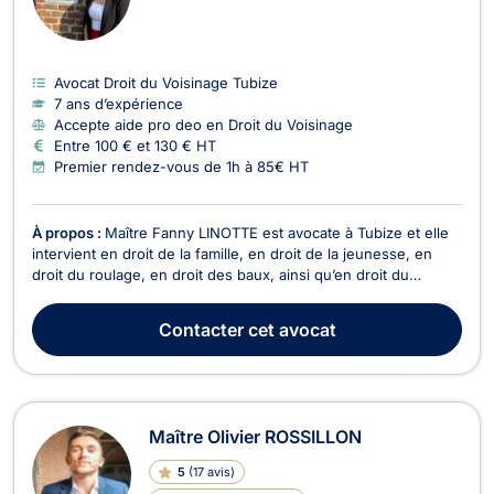
Avocat Droit du Voisinage Tubize
7 ans d’expérience
Accepte aide pro deo en Droit du Voisinage
Entre 100 € et 130 € HT
Premier rendez-vous de 1h à 85€ HT
À propos :
Maître Fanny LINOTTE est avocate à Tubize et elle
intervient en droit de la famille, en droit de la jeunesse, en
droit du roulage, en droit des baux, ainsi qu’en droit du
voisinage. Aide juridique uniquement en droit de la jeunesse.
Maître Fanny LINOTTE exerce en droit de la famille dans ses
Contacter
cet avocat
différents aspects tels que divo...
Maître Olivier ROSSILLON
5
(
17 avis
)