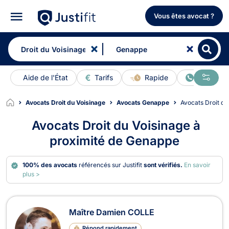
Vous êtes avocat ?
Aide de l'État
Tarifs
Rapide
En ligne
Avocats Droit du Voisinage
Avocats Genappe
Avocats Droit d
Avocats Droit du Voisinage à
proximité de Genappe
100% des avocats
référencés sur Justifit
sont vérifiés.
En savoir
plus >
Avocats en Droit du Voisinage à Ge
Maître Damien COLLE
Répond rapidement