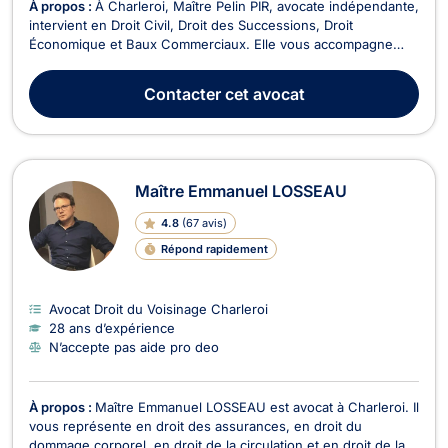
À propos :
À Charleroi, Maître Pelin PIR, avocate indépendante,
intervient en Droit Civil, Droit des Successions, Droit
Économique et Baux Commerciaux. Elle vous accompagne
dans la gestion de vos situations juridiques avec une
approche professionnelle et fiable, en tenant compte de vos
Contacter
cet avocat
besoins et de vos intérêts.En Droit Civil, Maître...
Maître Emmanuel LOSSEAU
4.8
(
67 avis
)
Répond rapidement
Avocat Droit du Voisinage Charleroi
28 ans d’expérience
N’accepte pas aide pro deo
À propos :
Maître Emmanuel LOSSEAU est avocat à Charleroi. Il
vous représente en droit des assurances, en droit du
dommage corporel, en droit de la circulation et en droit de la