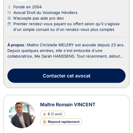
Fondé en 2004
Avocat Droit du Voisinage Hévillers
N’accepte pas aide pro deo
Premier rendez-vous payant ou offert selon qu'il s'agisse
d'un simple conseil ou d'un rendez-vous plus complet.
À propos :
Maître Christelle MELERY est avocate depuis 23 ans.
Depuis quelques années, elle s'est entourée d'une
collaboratrice, Me Sarah HANSSENS. Tout récemment, début
2026, Madame Isabelle GIACOMIN, a rejoint l'équipe en sa
qualité de juriste expérimentée.Le cabinet exerce
principalement en droit de la famille, en droit de l’immobi...
Contacter
cet avocat
Maître Romain VINCENT
5
(
2 avis
)
Répond rapidement