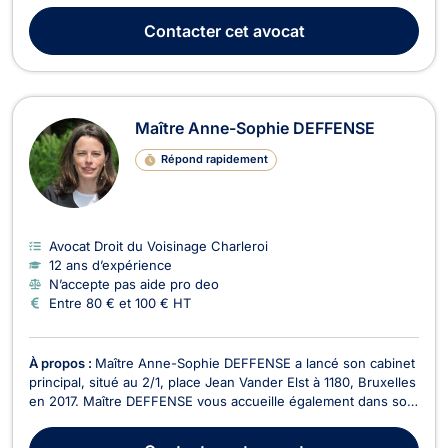
créance. Maître NOËL se distingue par son approche
Contacter
cet avocat
humaine, fiable et professionnelle, s’engageant à fou...
Maître Anne-Sophie DEFFENSE
Répond rapidement
Avocat Droit du Voisinage Charleroi
12 ans d’expérience
N’accepte pas aide pro deo
Entre 80 € et 100 € HT
À propos :
Maître Anne-Sophie DEFFENSE a lancé son cabinet
principal, situé au 2/1, place Jean Vander Elst à 1180, Bruxelles
en 2017. Maître DEFFENSE vous accueille également dans son
cabinet secondaire situé à Charleroi. Maître Anne-Sophie
DEFFENSE vous conseille en droit des assurances. Elle