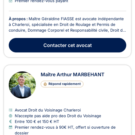
Premier rendez-vous payant
À propos :
Maître Géraldine FIASSE est avocate indépendante
à Charleroi, spécialisée en Droit de Roulage et Permis de
conduire, Dommage Corporel et Responsabilité civile, Droit de
la Santé, et Droit des Assurances. Victime d’un accident de la
route ou d'une erreur médicale ? Convoqué devant le Tribunal
Contacter
cet avocat
de police ? En litige avec votre...
Maître Arthur MARBEHANT
Répond rapidement
Avocat Droit du Voisinage Charleroi
N’accepte pas aide pro deo Droit du Voisinage
Entre 100 € et 150 € HT
Premier rendez-vous à 90€ HT, offert si ouverture de
dossier