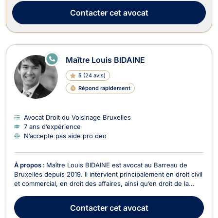
service de ses clients pou...
Contacter
cet avocat
E
Maître Louis BIDAINE
N
LI
5
(
24 avis
)
G
N
Répond rapidement
E
Avocat Droit du Voisinage Bruxelles
7 ans d’expérience
N’accepte pas aide pro deo
À propos :
Maître Louis BIDAINE est avocat au Barreau de
Bruxelles depuis 2019. Il intervient principalement en droit civil
et commercial, en droit des affaires, ainsi qu’en droit de la
propriété intellectuelle. En droit des affaires et droit des
sociétés, il accompagne entrepreneurs et entreprises dans la
Contacter
cet avocat
rédaction de contrats, la st...