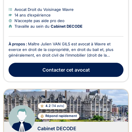
Avocat Droit du Voisinage Wavre
14 ans d’expérience
N’accepte pas aide pro deo
Travaille au sein du
Cabinet DECODE
À propos :
Maître Julien VAN GILS est avocat à Wavre et
exerce en droit de la copropriété, en droit du bail et, plus
généralement, en droit civil de l’immobilier (droit de la
construction, promotion immobilière "Loi Breyne", relations de
voisinage, servitudes, mitoyenneté, vente immobilière,...).
Contacter
cet avocat
Maître Julien VAN GILS vous propose co...
4.2
(
14 avis
)
Répond rapidement
Cabinet DECODE