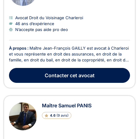
Avocat Droit du Voisinage Charleroi
46 ans d’expérience
N’accepte pas aide pro deo
À propos :
Maître Jean-François GAILLY est avocat à Charleroi
et vous représente en droit des assurances, en droit de la
famille, en droit du bail, en droit de la copropriété, en droit des
saisies et en droit du roulage. Maître Jean-François GAILLY
intervient en droit des assurances pour le règlement de vos
Contacter
cet avocat
litiges en cas de sinistre,...
Maître Samuel PANIS
4.6
(
9 avis
)