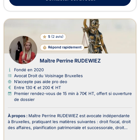
diverses et d’assurer l...
5
(
2 avis
)
Répond rapidement
Maître Perrine RUDEWIEZ
Fondé en 2020
Avocat Droit du Voisinage Bruxelles
N’accepte pas aide pro deo
Entre 130 € et 200 € HT
Premier rendez-vous de 15 min à 70€ HT, offert si ouverture
de dossier
À propos :
Maître Perrine RUDEWIEZ est avocate indépendante
à Bruxelles, pratiquant les matières suivantes : droit fiscal, droit
des affaires, planification patrimoniale et successorale, droit
des successions, droit de la famille. En tant qu'avocate
impliquée et réactive, Maître RUDEWIEZ met son expertise au