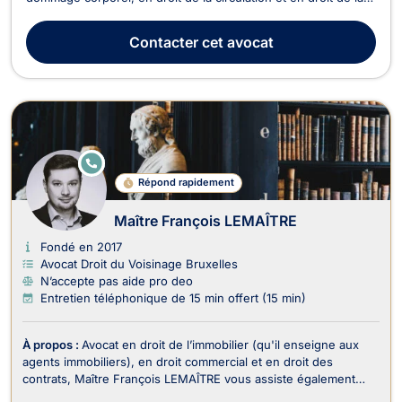
responsabilité civile. Maître Emmanuel LOSSEAU opère en
droit des assurances. Il sera en mesure d’intervenir afin de
Contacter
cet avocat
régler des litiges en cas de sinistre, d'...
E
N
Répond rapidement
LI
G
N
Maître François LEMAÎTRE
E
Fondé en 2017
Avocat Droit du Voisinage Bruxelles
N’accepte pas aide pro deo
Entretien téléphonique de 15 min offert (15 min)
À propos :
Avocat en droit de l’immobilier (qu'il enseigne aux
agents immobiliers), en droit commercial et en droit des
contrats, Maître François LEMAÎTRE vous assiste également
dans le recouvrement de vos créances et droit judiciaire (litiges