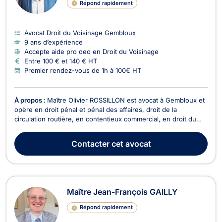
Répond rapidement
Avocat Droit du Voisinage Gembloux
9 ans d’expérience
Accepte aide pro deo en Droit du Voisinage
Entre 100 € et 140 € HT
Premier rendez-vous de 1h à 100€ HT
À propos :
Maître Olivier ROSSILLON est avocat à Gembloux et
opère en droit pénal et pénal des affaires, droit de la
circulation routière, en contentieux commercial, en droit du
sport, en droit des contrats (bail à ferme,..), en droit rural, en
droit Européen et en droit de la responsabilité civile. Il vous
Contacter
cet avocat
accompagne pour tout conten...
Maître Jean-François GAILLY
Répond rapidement