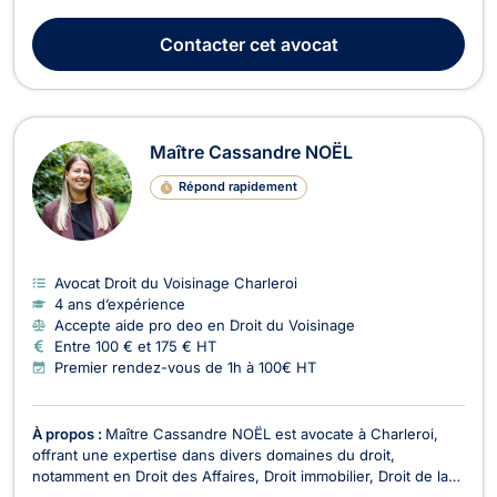
Maître Laura HELIN prend en charge les dossiers relatifs au
divorce à l’amiable ou contentieux, ainsi que ses
Contacter
cet avocat
conséquences, comme l’hébergement des enf...
Maître Cassandre NOËL
Répond rapidement
Avocat Droit du Voisinage Charleroi
4 ans d’expérience
Accepte aide pro deo en Droit du Voisinage
Entre 100 € et 175 € HT
Premier rendez-vous de 1h à 100€ HT
À propos :
Maître Cassandre NOËL est avocate à Charleroi,
offrant une expertise dans divers domaines du droit,
notamment en Droit des Affaires, Droit immobilier, Droit de la
construction, Droit de l’insolvabilité et Recouvrement de