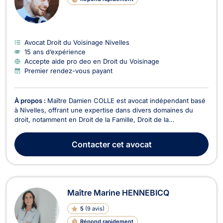
Avocat Droit du Voisinage Nivelles
15 ans d’expérience
Accepte aide pro deo en Droit du Voisinage
Premier rendez-vous payant
À propos :
Maître Damien COLLE est avocat indépendant basé
à Nivelles, offrant une expertise dans divers domaines du
droit, notamment en Droit de la Famille, Droit de la
Consommation, Droit Civil, Divorce, Droit du Voisinage, Baux
Commerciaux, Recouvrement de créance - Saisie - Procédure
Contacter
cet avocat
d’exécution, et Droit des Mineurs. En Droit de ...
Maître Marine HENNEBICQ
5
(
9 avis
)
Répond rapidement