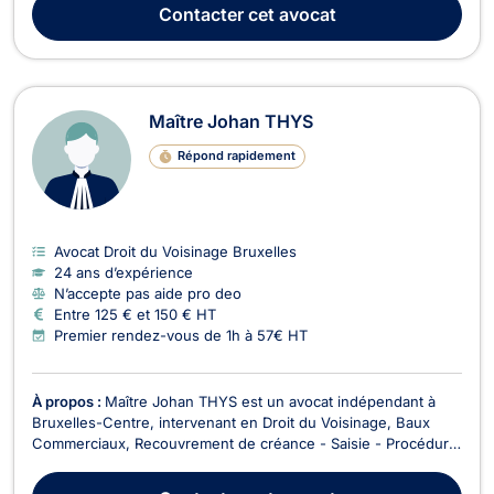
prend en charge les affaires de mariage, de cohabitation
Contacter
cet avocat
légale, de divorce et de sép...
Maître Johan THYS
Répond rapidement
Avocat Droit du Voisinage Bruxelles
24 ans d’expérience
N’accepte pas aide pro deo
Entre 125 € et 150 € HT
Premier rendez-vous de 1h à 57€ HT
À propos :
Maître Johan THYS est un avocat indépendant à
Bruxelles-Centre, intervenant en Droit du Voisinage, Baux
Commerciaux, Recouvrement de créance - Saisie - Procédure
d’exécution et Droit de l'Immobilier. Il vous accompagne dans
des problématiques juridiques liées aux litiges de voisinage,