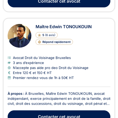
Contacter
cet avocat
aux baux et aux questions immobilières,...
Maître Edwin TONOUKOUIN
5
(
6 avis
)
Répond rapidement
Avocat Droit du Voisinage Bruxelles
3 ans d’expérience
N’accepte pas aide pro deo Droit du Voisinage
Entre 120 € et 150 € HT
Premier rendez-vous de 1h à 50€ HT
À propos :
À Bruxelles, Maître Edwin TONOUKOUIN, avocat
indépendant, exerce principalement en droit de la famille, droit
civil, droit des successions, droit du voisinage, droit pénal et
droit de l’immobilier. Il met ses compétences au service de ses
clients afin de les accompagner dans des situations juridiques
Contacter
cet avocat