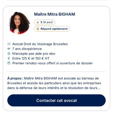
Maître Mitra BIGHAM
5
(
8 avis
)
Répond rapidement
Avocat Droit du Voisinage Bruxelles
7 ans d’expérience
N’accepte pas aide pro deo
Entre 125 € et 150 € HT
Premier rendez-vous offert si ouverture de dossier
À propos :
Maître Mitra BIGHAM est avocate au barreau de
Bruxelles et assiste les particuliers ainsi que les entreprises
dans la défense de leurs intérêts et la résolution de leurs
litiges. Droit des assurances Maître BIGHAM intervient dans
les litiges liés aux sinistres et aux accidents médicaux. Elle
Contacter
cet avocat
accompagne ses clients dans leur...