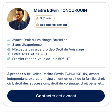
Maître Edwin TONOUKOUIN
5
(
6 avis
)
Répond rapidement
Avocat Droit du Voisinage Bruxelles
3 ans d’expérience
N’accepte pas aide pro deo Droit du Voisinage
Entre 120 € et 150 € HT
Premier rendez-vous de 1h à 50€ HT
À propos :
À Bruxelles, Maître Edwin TONOUKOUIN, avocat
indépendant, exerce principalement en droit de la famille, droit
civil, droit des successions, droit du voisinage, droit pénal et
droit de l’immobilier. Il met ses compétences au service de ses
clients afin de les accompagner dans des situations juridiques
Contacter
cet avocat
diverses et d’assurer l...