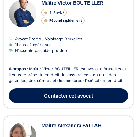
Maître Victor BOUTEILLER
4
(
7 avis
)
Répond rapidement
Avocat Droit du Voisinage Bruxelles
11 ans d’expérience
N’accepte pas aide pro deo
À propos :
Maître Victor BOUTEILLER est avocat à Bruxelles et
il vous représente en droit des assurances, en droit des
garanties, des sûretés et des mesures d’exécution, en droit
de l’immobilier, en droit du voisinage ainsi qu’en droit de la
vente. Victor BOUTEILLER vous assiste en droit des
Contacter
cet avocat
assurances pour assurer le règlement de vos...
Maître Alexandra FALLAH