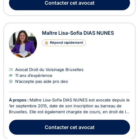
Contacter
cet avocat
également compétente en droit de la cir...
Maître Lisa-Sofia DIAS NUNES
Répond rapidement
Avocat Droit du Voisinage Bruxelles
11 ans d’expérience
N’accepte pas aide pro deo
À propos :
Maître Lisa-Sofia DIAS NUNES est avocate depuis le
1er septembre 2015, date de son inscription au barreau de
Bruxelles. Elle est également chargée de cours, en droit de la
procédure judiciaire et en droit du bail, auprès de l’EFP-
Bruxelles, dans le cadre du cursus d’agent immobilier. Elle
Contacter
cet avocat
participe par ailleurs, en tant que...