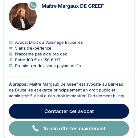
E
Maître Margaux DE GREEF
N
LI
G
N
E
Avocat Droit du Voisinage Bruxelles
5 ans d’expérience
N’accepte pas aide pro deo
Entre 100 € et 150 € HT
Premier rendez-vous payant de 1h
À propos :
Maître Margaux De Greef est avocate au Barreau
de Bruxelles et exerce principalement en droit public et
administratif, ainsi qu'en droit immobilier. Parfaitement bilingue
en néerlandais et en français, et maîtrisant également l’anglais,
Maître Margaux De Greef traite des dossiers dans les deux
Contacter
cet avocat
langues officielles du pays. F...
15 min offertes maintenant