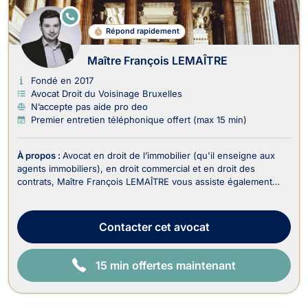
E
N
Répond rapidement
LI
G
N
Maître François LEMAÎTRE
E
Fondé en 2017
Avocat Droit du Voisinage Bruxelles
N’accepte pas aide pro deo
Premier entretien téléphonique offert (max 15 min)
À propos :
Avocat en droit de l’immobilier (qu'il enseigne aux
agents immobiliers), en droit commercial et en droit des
contrats, Maître François LEMAÎTRE vous assiste également
dans le recouvrement de vos créances et droit judiciaire (litiges
civils). En droit de l’immobilier, il traite : - Les dossiers en
matière de baux portant sur...
Contacter
cet avocat
15 min offertes maintenant