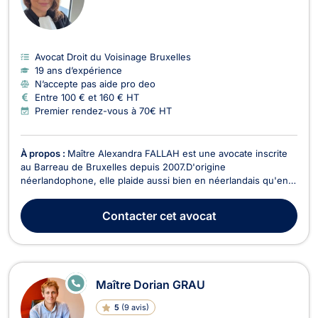
Avocat Droit du Voisinage Bruxelles
19 ans d’expérience
N’accepte pas aide pro deo
Entre 100 € et 160 € HT
Premier rendez-vous à 70€ HT
À propos :
Maître Alexandra FALLAH est une avocate inscrite
au Barreau de Bruxelles depuis 2007.D'origine
néerlandophone, elle plaide aussi bien en néerlandais qu'en
français. Elle intervient en droit de l'immobilier, en droit du
voisinage, en droit de la circulation routière, en droit des
Contacter
cet avocat
étrangers et en droit de la consommation. Maî...
E
Maître Dorian GRAU
N
LI
5
(
9 avis
)
G