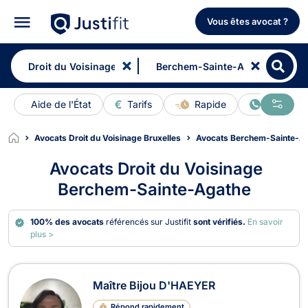
Vous êtes avocat ?
Aide de l'État
Tarifs
Rapide
En ligne
Avocats Droit du Voisinage Bruxelles
Avocats Berchem-Sainte-A
Avocats Droit du Voisinage
Berchem-Sainte-Agathe
100% des avocats
référencés sur Justifit
sont vérifiés.
En savoir
plus >
Avocats en Droit du Voisinage à B
Maître Bijou D'HAEYER
Répond rapidement