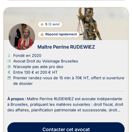
5
(
2 avis
)
Répond rapidement
Maître Perrine RUDEWIEZ
Fondé en 2020
Avocat Droit du Voisinage Bruxelles
N’accepte pas aide pro deo
Entre 130 € et 200 € HT
Premier rendez-vous de 15 min à 70€ HT, offert si ouverture
de dossier
À propos :
Maître Perrine RUDEWIEZ est avocate indépendante
à Bruxelles, pratiquant les matières suivantes : droit fiscal, droit
des affaires, planification patrimoniale et successorale, droit
des successions, droit de la famille. En tant qu'avocate
impliquée et réactive, Maître RUDEWIEZ met son expertise au
service de ses clients pou...
Contacter
cet avocat