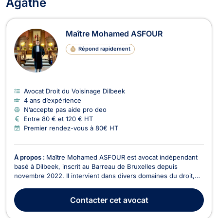
Agathe
Maître Mohamed ASFOUR
Répond rapidement
Avocat Droit du Voisinage Dilbeek
4 ans d’expérience
N’accepte pas aide pro deo
Entre 80 € et 120 € HT
Premier rendez-vous à 80€ HT
À propos :
Maître Mohamed ASFOUR est avocat indépendant
basé à Dilbeek, inscrit au Barreau de Bruxelles depuis
novembre 2022. Il intervient dans divers domaines du droit,
notamment en Droit des Sociétés, Droit de Roulage et Permis
de conduire, Droit Civil, Divorce, Droit du Voisinage, Dommage
Contacter
cet avocat
Corporel et Responsabilité civile, Droit P...