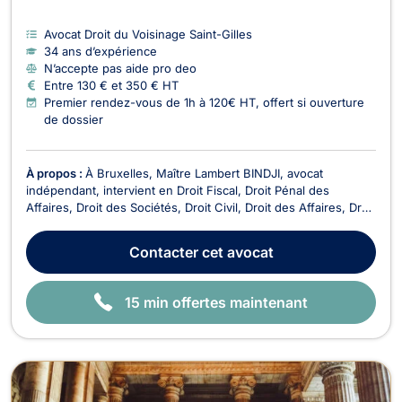
Avocat Droit du Voisinage Saint-Gilles
34 ans d’expérience
N’accepte pas aide pro deo
Entre 130 € et 350 € HT
Premier rendez-vous de 1h à 120€ HT, offert si ouverture
de dossier
À propos :
À Bruxelles, Maître Lambert BINDJI, avocat
indépendant, intervient en Droit Fiscal, Droit Pénal des
Affaires, Droit des Sociétés, Droit Civil, Droit des Affaires, Droit
des Successions, Droit du Voisinage, Droit Pénal, Droit des
Associations et des Fondations et Droit Économique. Avocat
Contacter
cet avocat
spécialisé en droit fiscal, il met so...
15 min offertes maintenant