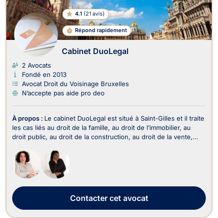
4.1
(
21 avis
)
Répond rapidement
Cabinet DuoLegal
2 Avocats
Fondé en 2013
Avocat Droit du Voisinage Bruxelles
N’accepte pas aide pro deo
À propos :
Le cabinet DuoLegal est situé à Saint-Gilles et il traite
les cas liés au droit de la famille, au droit de l’immobilier, au
droit public, au droit de la construction, au droit de la vente,
ainsi qu’au droit du voisinage. Le cabinet DuoLegal exerce en
droit de la famille dans le cadre des procédures de divorce, de
demande de...
Contacter
cet avocat