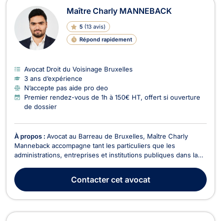
Maître Charly MANNEBACK
5
(
13 avis
)
Répond rapidement
Avocat Droit du Voisinage Bruxelles
3 ans d’expérience
N’accepte pas aide pro deo
Premier rendez-vous de 1h à 150€ HT, offert si ouverture
de dossier
À propos :
Avocat au Barreau de Bruxelles, Maître Charly
Manneback accompagne tant les particuliers que les
administrations, entreprises et institutions publiques dans la
défense de leurs droits et la sécurisation de leurs projets. Il
intervient principalement en droit administratif et en droit
Contacter
cet avocat
public, notamment en droit de l’urbanism...