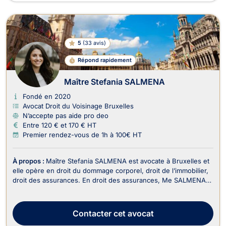
5
(
33 avis
)
Répond rapidement
Maître Stefania SALMENA
Fondé en 2020
Avocat Droit du Voisinage Bruxelles
N’accepte pas aide pro deo
Entre 120 € et 170 € HT
Premier rendez-vous de 1h à 100€ HT
À propos :
Maître Stefania SALMENA est avocate à Bruxelles et
elle opère en droit du dommage corporel, droit de l’immobilier,
droit des assurances. En droit des assurances, Me SALMENA
Stefania vous assiste pour régler les litiges avec les
compagnies d’assurance en présence de sinistres, d’accidents
de la circulation. Me SALMENA Stefan...
Contacter
cet avocat