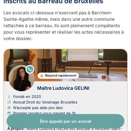
inscrits au Barreau de Bruxelles
Les avocats ci-dessous n'exercent pas à Berchem-
Sainte-Agathe même, mais dans une autre commune
rattachée à ce barreau. Ils sont pleinement compétents
pour vous représenter et réaliser les actes nécessaires à
votre dossier.
E
N
Répond rapidement
LI
G
N
Maître Ludovica GELINI
E
Fondé en 2020
Avocat Droit du Voisinage Bruxelles
N’accepte pas aide pro deo
Premier rendez-vous payant de 1h
Être appelé par un avocat
À propos :
Maître Ludovica GELINI est avocate à Woluwe-Saint-