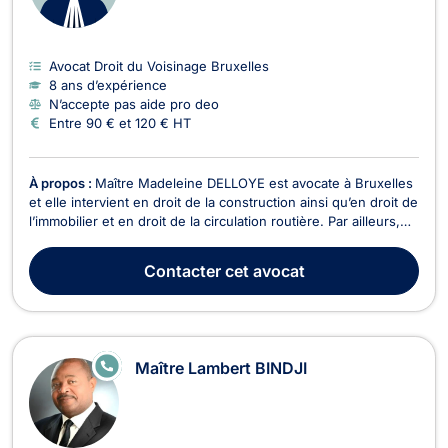
Avocat Droit du Voisinage Bruxelles
8 ans d’expérience
N’accepte pas aide pro deo
Entre 90 € et 120 € HT
À propos :
Maître Madeleine DELLOYE est avocate à Bruxelles
et elle intervient en droit de la construction ainsi qu’en droit de
l’immobilier et en droit de la circulation routière. Par ailleurs,
Maître DELLOYE exerce en droit de la construction. Elle vous
conseille et vous représente pour toutes problématiques liées
Contacter
cet avocat
aux malfaçons, au ...
E
Maître Lambert BINDJI
N
LI
G
N
E