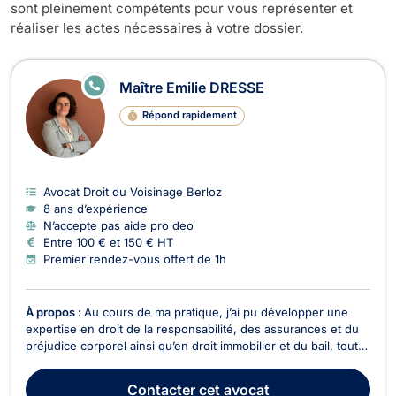
sont pleinement compétents pour vous représenter et
réaliser les actes nécessaires à votre dossier.
E
Maître Emilie DRESSE
N
LI
Répond rapidement
G
N
E
Avocat Droit du Voisinage Berloz
8 ans d’expérience
N’accepte pas aide pro deo
Entre 100 € et 150 € HT
Premier rendez-vous offert de 1h
À propos :
Au cours de ma pratique, j’ai pu développer une
expertise en droit de la responsabilité, des assurances et du
préjudice corporel ainsi qu’en droit immobilier et du bail, tout
en entretenant et enrichissant ma pratique en droit civil et
commercial au sens large. J’aime le métier d’avocate pour ses
Contacter
cet avocat
aspects d’humanité et de ri...