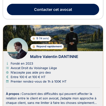
l'Université catholique de Louvain, où il a également obtenu
son diplôme avec distinction. Maître Soufiane HLIL opère
Contacter
cet avocat
aujourd'hui principalement en droi...
5
(
14 avis
)
Répond rapidement
Maître Valentin DANTINNE
Fondé en 2023
Avocat Droit du Voisinage Liège
N’accepte pas aide pro deo
Entre 100 € et 100 € HT
Premier rendez-vous de 1h à 100€ HT
À propos :
Conscient des difficultés qui peuvent affecter la
relation entre le client et son avocat, j’adapte mon approche à
chaque client, sans me limiter à faire les choses simplement