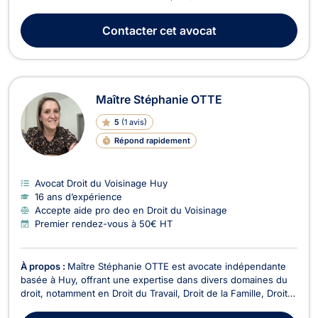
commerciaux et de résidence principale : assistance et
défense des bailleurs et des locataires dans le cadre de litiges
Contacter
cet avocat
locatifs, notamment en matière d’expul...
Maître Stéphanie OTTE
5
(
1 avis
)
Répond rapidement
Avocat Droit du Voisinage Huy
16 ans d’expérience
Accepte aide pro deo en Droit du Voisinage
Premier rendez-vous à 50€ HT
À propos :
Maître Stéphanie OTTE est avocate indépendante
basée à Huy, offrant une expertise dans divers domaines du
droit, notamment en Droit du Travail, Droit de la Famille, Droit
de Roulage et Permis de conduire, Droit Civil, Droit des