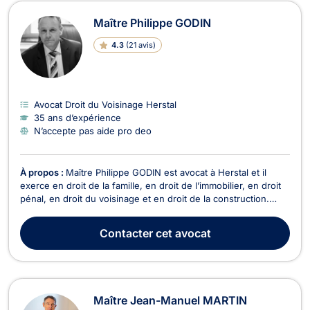
Avocats en Droit du Voisinage à Her
Maître Philippe GODIN
4.3
(
21 avis
)
Avocat Droit du Voisinage Herstal
35 ans d’expérience
N’accepte pas aide pro deo
À propos :
Maître Philippe GODIN est avocat à Herstal et il
exerce en droit de la famille, en droit de l’immobilier, en droit
pénal, en droit du voisinage et en droit de la construction.
Maître Philippe GODIN intervient en droit de la famille dans le
cadre des divorces contentieux ou à l’amiable et en matière de
Contacter
cet avocat
cohabitation légale ou...
Maître Jean-Manuel MARTIN