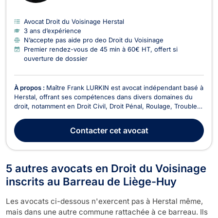
Avocat Droit du Voisinage Herstal
3 ans d’expérience
N’accepte pas aide pro deo Droit du Voisinage
Premier rendez-vous de 45 min à 60€ HT, offert si
ouverture de dossier
À propos :
Maître Frank LURKIN est avocat indépendant basé à
Herstal, offrant ses compétences dans divers domaines du
droit, notamment en Droit Civil, Droit Pénal, Roulage, Troubles
de Voisinage, Droit des Baux, Recouvrement de créance, et
Droit des Assurances. En tant qu'avocat dynamique et réactif,
Contacter
cet avocat
Maître LURKIN s'engage à fournir u...
5 autres avocats en Droit du Voisinage
inscrits au Barreau de Liège-Huy
Les avocats ci-dessous n'exercent pas à Herstal même,
mais dans une autre commune rattachée à ce barreau. Ils