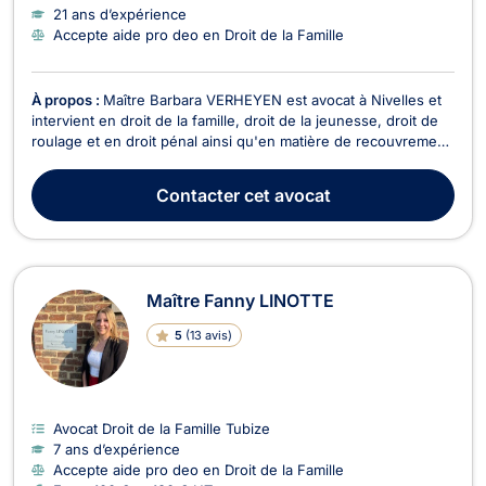
21 ans d’expérience
Accepte aide pro deo en Droit de la Famille
À propos :
Maître Barbara VERHEYEN est avocat à Nivelles et
intervient en droit de la famille, droit de la jeunesse, droit de
roulage et en droit pénal ainsi qu'en matière de recouvrement
de créances et de baux à loyer. En droit de la famille, Maître
VERHEYEN s’occupe des conséquences découlant d’un
Contacter
cet avocat
divorce ou d’une séparation ou enco...
Maître Fanny LINOTTE
5
(
13 avis
)
Avocat Droit de la Famille Tubize
7 ans d’expérience
Accepte aide pro deo en Droit de la Famille