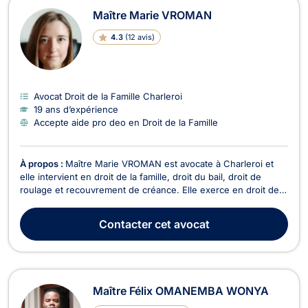
Maître Marie VROMAN
4.3
(
12 avis
)
Avocat Droit de la Famille Charleroi
19 ans d’expérience
Accepte aide pro deo en Droit de la Famille
À propos :
Maître Marie VROMAN est avocate à Charleroi et
elle intervient en droit de la famille, droit du bail, droit de
roulage et recouvrement de créance. Elle exerce en droit de
la famille dans ses différents aspects tels que le divorce, la
séparation, les régimes matrimoniaux, la cohabitation légale,
Contacter
cet avocat
l’autorité parentale, le droi...
Maître Félix OMANEMBA WONYA