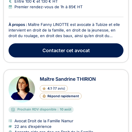
Entre 100 € et 130 € HT
Premier rendez-vous de 1h à 85€ HT
À propos :
Maître Fanny LINOTTE est avocate à Tubize et elle
intervient en droit de la famille, en droit de la jeunesse, en
droit du roulage, en droit des baux, ainsi qu’en droit du
voisinage. Aide juridique uniquement en droit de la jeunesse.
Maître Fanny LINOTTE exerce en droit de la famille dans ses
Contacter
cet avocat
différents aspects tels que divo...
Maître Sandrine THIRION
4.1
(
17 avis
)
Répond rapidement
Prochain RDV disponible :
10 août
Avocat Droit de la Famille Namur
22 ans d’expérience
Accepte aide pro deo en Droit de la Famille