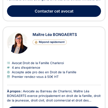
Droit des Étrangers, Maître VILAS BOAS PEREIRA accompagne
ses clients dans les démarches liées aux dossiers d'asile et
Contacter
cet avocat
aux demandes de séjour, notamment le...
Maître Léa BONGAERTS
Répond rapidement
Avocat Droit de la Famille Charleroi
4 ans d’expérience
Accepte aide pro deo en Droit de la Famille
Premier rendez-vous à 50€ HT
À propos :
Avocate au Barreau de Charleroi, Maître Léa
BONGAERTS exerce principalement en droit de la famille, droit
de la jeunesse, droit civil, droit commercial et droit des
entreprises. Titulaire d’un Master en droit obtenu à