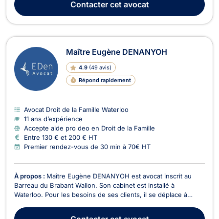
Contacter
cet avocat
cadre de situations juridiques liées à ces matières. ...
Maître Eugène DENANYOH
4.9
(
49 avis
)
Répond rapidement
Avocat Droit de la Famille Waterloo
11 ans d’expérience
Accepte aide pro deo en Droit de la Famille
Entre 130 € et 200 € HT
Premier rendez-vous de 30 min à 70€ HT
À propos :
Maître Eugène DENANYOH est avocat inscrit au
Barreau du Brabant Wallon. Son cabinet est installé à
Waterloo. Pour les besoins de ses clients, il se déplace à
Bruxelles ou en Wallonie et devant tous les cours et tribunaux
du Royaume. Maître Eugène DENANYOH intervient en droit de
Contacter
cet avocat