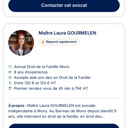
l’UCLouvain, elle a également suivi avec succès le certificat
Contacter
cet avocat
universitaire en « Gestion de la restructurat...
Maître Laura GOURMELEN
Répond rapidement
Avocat Droit de la Famille Mons
8 ans d’expérience
Accepte aide pro deo en Droit de la Famille
Entre 120 € et 120 € HT
Premier rendez-vous de 45 min à 75€ HT
À propos :
Maître Laura GOURMELEN est avocate
indépendante à Mons. Au Barreau de Mons depuis bientôt 9
ans, elle intervient en droit de la famille, en droit des
étrangers ainsi qu’en droit de roulage et permis de conduire.
Elle vous accompagne avec sérieux et vous conseille dans le