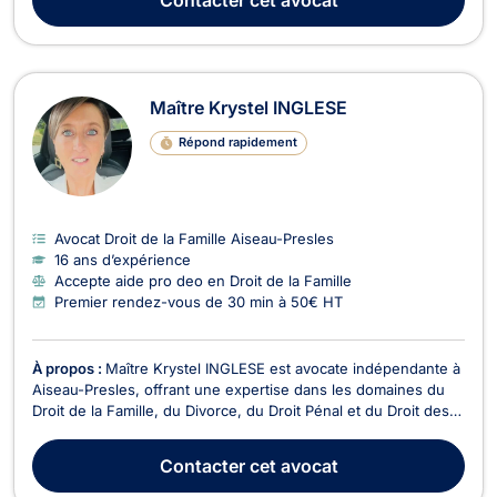
la faillite, pour les procédures sur aveu ou s...
Maître Krystel INGLESE
Répond rapidement
Avocat Droit de la Famille Aiseau-Presles
16 ans d’expérience
Accepte aide pro deo en Droit de la Famille
Premier rendez-vous de 30 min à 50€ HT
À propos :
Maître Krystel INGLESE est avocate indépendante à
Aiseau-Presles, offrant une expertise dans les domaines du
Droit de la Famille, du Divorce, du Droit Pénal et du Droit des
Mineurs. Forte d'une expérience de plus de 13 ans, elle est
reconnue pour son sérieux et sa rigueur dans le traitement
Contacter
cet avocat
des affaires juridiques. En Droit...