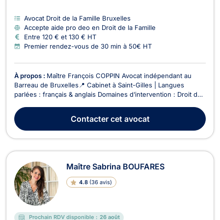
Avocat Droit de la Famille Bruxelles
Accepte aide pro deo en Droit de la Famille
Entre 120 € et 130 € HT
Premier rendez-vous de 30 min à 50€ HT
À propos :
Maître François COPPIN Avocat indépendant au
Barreau de Bruxelles📍 Cabinet à Saint-Gilles | Langues
parlées : français & anglais Domaines d’intervention : Droit de
la famille : divorce amiable ou contentieux, séparation, autorité
parentale, pension alimentaire, garde d’enfants, etc. Droit
Contacter
cet avocat
immobilier : baux d’habitation,...
Maître Sabrina BOUFARES
4.8
(
36 avis
)
Prochain RDV disponible :
26 août