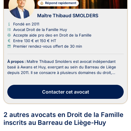
Répond rapidement
Maître Thibaud SMOLDERS
Fondé en 2011
Avocat Droit de la Famille Huy
Accepte aide pro deo en Droit de la Famille
Entre 130 € et 150 € HT
Premier rendez-vous offert de 30 min
À propos :
Maître Thibaud Smolders est avocat indépendant
basé à Awans et Huy, exerçant au sein du Barreau de Liège
depuis 2011. Il se consacre à plusieurs domaines du droit,
notamment le Droit du Travail, le Droit de la Famille, le Droit de
Roulage et Permis de conduire, le Droit de l’Urbanisme, le Droit
Civil, le Droit des Successio...
Contacter
cet avocat
2 autres avocats en Droit de la Famille
inscrits au Barreau de Liège-Huy