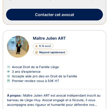
notamment le Droit du Travail, le Droit de la Famille, le Droit de
Roulage et Permis de conduire, le Droit de l'Urbanisme, le Droit
Civil, le Droit des Successio...
Contacter
cet avocat
Maître Julien ART
5
(
6 avis
)
Répond rapidement
Avocat Droit de la Famille Liège
3 ans d’expérience
Accepte aide pro deo en Droit de la Famille
Premier rendez-vous à 50€ HT
À propos :
Maître Julien ART est avocat indépendant inscrit au
barreau de Liège-Huy. Avocat engagé et à l’écoute, il vous
accompagne avec rigueur et humanité pour défendre vos