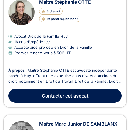
Maître Stéphanie OTTE
5
(
1 avis
)
Répond rapidement
Avocat Droit de la Famille Huy
16 ans d’expérience
Accepte aide pro deo en Droit de la Famille
Premier rendez-vous à 50€ HT
À propos :
Maître Stéphanie OTTE est avocate indépendante
basée à Huy, offrant une expertise dans divers domaines du
droit, notamment en Droit du Travail, Droit de la Famille, Droit
de Roulage et Permis de conduire, Droit Civil, Droit des
Successions, Divorce, Droit de la Sécurité Sociale, Droit du
Contacter
cet avocat
Voisinage, Dommage Corporel et Respo...
Maître Marc-Junior DE SAMBLANX