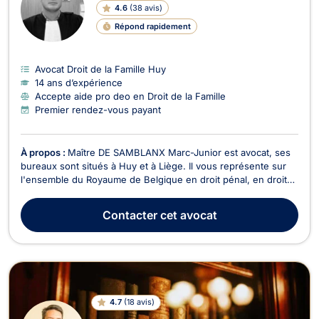
4.6
(
38 avis
)
Répond rapidement
Avocat Droit de la Famille Huy
14 ans d’expérience
Accepte aide pro deo en Droit de la Famille
Premier rendez-vous payant
À propos :
Maître DE SAMBLANX Marc-Junior est avocat, ses
bureaux sont situés à Huy et à Liège. Il vous représente sur
l'ensemble du Royaume de Belgique en droit pénal, en droit
de la famille, en droit du roulage et droit routier, en droit de la
jeunesse ou droit des mineurs et en droit civil. En droit pénal,
Contacter
cet avocat
cet avocat vous assistera...
4.7
(
18 avis
)