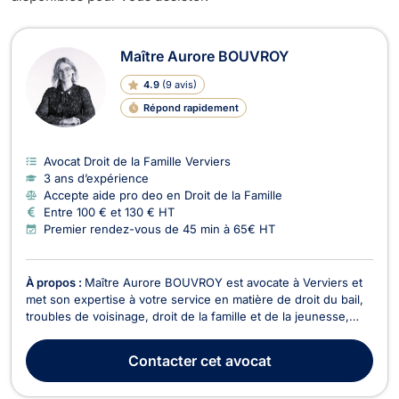
Avocats en Droit de la Famille à Ver
Maître Aurore BOUVROY
4.9
(
9 avis
)
Répond rapidement
Avocat Droit de la Famille Verviers
3 ans d’expérience
Accepte aide pro deo en Droit de la Famille
Entre 100 € et 130 € HT
Premier rendez-vous de 45 min à 65€ HT
À propos :
Maître Aurore BOUVROY est avocate à Verviers et
met son expertise à votre service en matière de droit du bail,
troubles de voisinage, droit de la famille et de la jeunesse,
droit pénal, ainsi qu’en recouvrement de créances. En droit du
bail et troubles de voisinage, Maître BOUVROY vous conseille
Contacter
cet avocat
et vous représente dans les ...