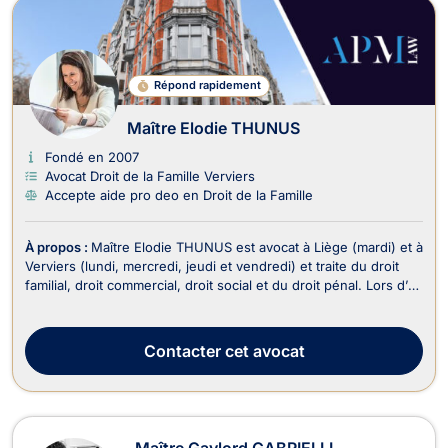
Répond rapidement
Maître Elodie THUNUS
Fondé en 2007
Avocat Droit de la Famille Verviers
Accepte aide pro deo en Droit de la Famille
À propos :
Maître Elodie THUNUS est avocat à Liège (mardi) et à
Verviers (lundi, mercredi, jeudi et vendredi) et traite du droit
familial, droit commercial, droit social et du droit pénal. Lors d’un
divorce ou d’une séparation, elle vous accompagne en droit de
la famille et vous aide à définir les conséquences qui en
découlent telles ...
Contacter
cet avocat
Maître Gaylord GABRIELLI