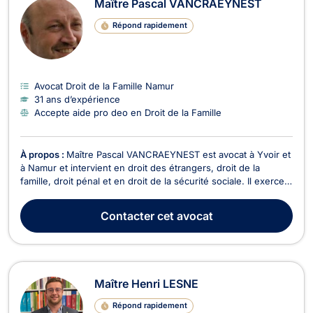
Maître Pascal VANCRAEYNEST
Répond rapidement
Avocat Droit de la Famille Namur
31 ans d’expérience
Accepte aide pro deo en Droit de la Famille
À propos :
Maître Pascal VANCRAEYNEST est avocat à Yvoir et
à Namur et intervient en droit des étrangers, droit de la
famille, droit pénal et en droit de la sécurité sociale. Il exerce
en droit des étrangers et de la nationalité, en ce qui concerne
les demandes d'asile, de VISA, de regroupement familial,
Contacter
cet avocat
d'admission au séjour sur le t...
Maître Henri LESNE
Répond rapidement