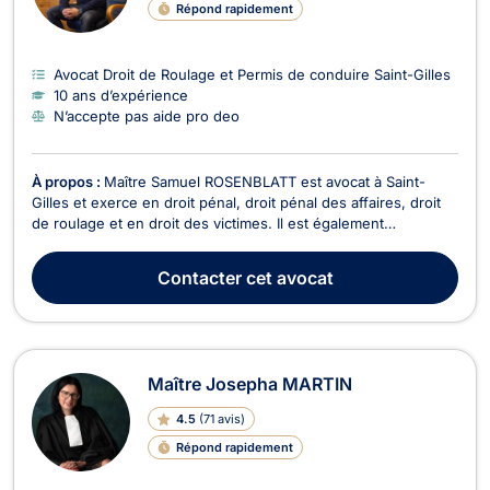
Répond rapidement
Avocat Droit de Roulage et Permis de conduire Saint-Gilles
10 ans d’expérience
N’accepte pas aide pro deo
À propos :
Maître Samuel ROSENBLATT est avocat à Saint-
Gilles et exerce en droit pénal, droit pénal des affaires, droit
de roulage et en droit des victimes. Il est également
professeur en droit pénal et de la procédure pénale à
l'EPHEC. En matière de droit pénal, il vous accompagne tout
Contacter
cet avocat
au long de la procédure notamment pour des faits...
Maître Josepha MARTIN
4.5
(
71 avis
)
Répond rapidement