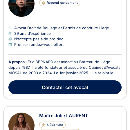
Répond rapidement
Avocat Droit de Roulage et Permis de conduire Liège
39 ans d’expérience
N’accepte pas aide pro deo
Premier rendez-vous offert
À propos :
Eric BERNARD est avocat au Barreau de Liège
depuis 1987. Il a été fondateur et associé du Cabinet d’Avocats
MOSAL de 2000 à 2024. Le 1er janvier 2025 , il a rejoint le
cabinet d'avocats JAK ( Jammaer & Kriescher )
WWW.AVOCATS-JAK.BE Il est également juge suppléant
Contacter
cet avocat
depuis 1994, d’abord à la Justice de Paix du canton de L...
Maître Julie LAURENT
5
(
30 avis
)