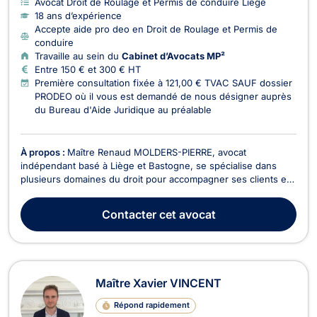
Avocat Droit de Roulage et Permis de conduire Liège
18 ans d’expérience
Accepte aide pro deo en Droit de Roulage et Permis de
conduire
Travaille au sein du
Cabinet d’Avocats MP²
Entre 150 € et 300 € HT
Première consultation fixée à 121,00 € TVAC SAUF dossier
PRODEO où il vous est demandé de nous désigner auprès
du Bureau d'Aide Juridique au préalable
À propos :
Maître Renaud MOLDERS-PIERRE, avocat
indépendant basé à Liège et Bastogne, se spécialise dans
plusieurs domaines du droit pour accompagner ses clients en
Belgique. Il intervient notamment en droit pénal des affaires,
droit du sport, droit de Roulage et Permis de conduire, droit
Contacter
cet avocat
commercial - concurrence et droit pénal. Fonda...
Maître Xavier VINCENT
Répond rapidement