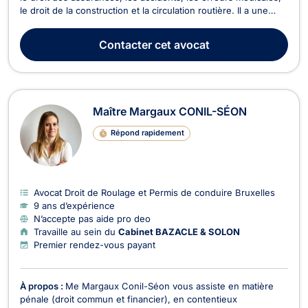
le droit de la construction et la circulation routière. Il a une
expérience particulière en matière de droit de l'assurance
incendie. Il conçoit le métier d’avocat comme une mission de
Contacter
cet avocat
défense et de conseil str...
Maître Margaux CONIL-SÉON
Répond rapidement
Avocat Droit de Roulage et Permis de conduire Bruxelles
9 ans d’expérience
N’accepte pas aide pro deo
Travaille au sein du
Cabinet BAZACLE & SOLON
Premier rendez-vous payant
À propos :
Me Margaux Conil-Séon vous assiste en matière
pénale (droit commun et financier), en contentieux