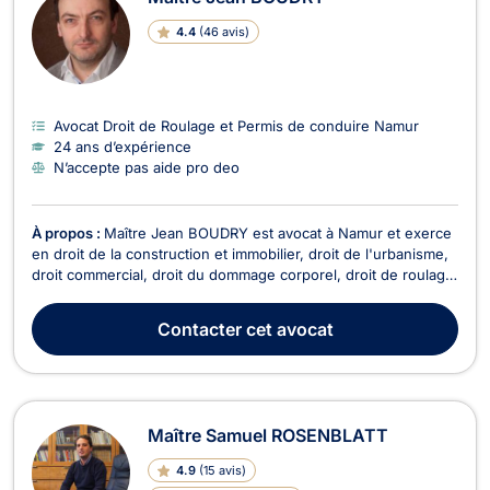
4.4
(
46 avis
)
Avocat Droit de Roulage et Permis de conduire Namur
24 ans d’expérience
N’accepte pas aide pro deo
À propos :
Maître Jean BOUDRY est avocat à Namur et exerce
en droit de la construction et immobilier, droit de l'urbanisme,
droit commercial, droit du dommage corporel, droit de roulage
et droit de la famille. Maître BOUDRY vous accompagne en
droit de la construction pour retards de livraison, malfaçons ou
Contacter
cet avocat
sinistres sur chantier. De p...
Maître Samuel ROSENBLATT
4.9
(
15 avis
)