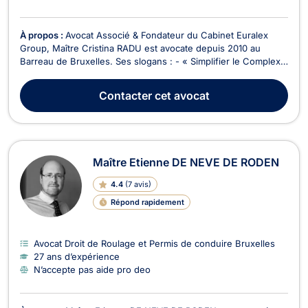
À propos :
Avocat Associé & Fondateur du Cabinet Euralex
Group, Maître Cristina RADU est avocate depuis 2010 au
Barreau de Bruxelles. Ses slogans : - « Simplifier le Complexe
» - « Mieux vaut prévenir que guérir » Maître RADU attache
une importance primordiale au service à la Clientèle, et se
Contacter
cet avocat
caractérise par une convivialité dans ...
Maître Etienne DE NEVE DE RODEN
4.4
(
7 avis
)
Répond rapidement
Avocat Droit de Roulage et Permis de conduire Bruxelles
27 ans d’expérience
N’accepte pas aide pro deo