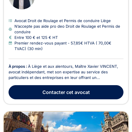
Avocat Droit de Roulage et Permis de conduire Liège
N’accepte pas aide pro deo Droit de Roulage et Permis de
conduire
Entre 100 € et 125 € HT
Premier rendez-vous payant - 57,85€ HTVA ( 70,00€
TVAC) (30 min)
À propos :
À Liège et aux alentours, Maître Xavier VINCENT,
avocat indépendant, met son expertise au service des
particuliers et des entreprises en leur offrant un
accompagnement juridique rigoureux, réactif et orienté
résultats. Titulaire d’un Master en droit privé et droit des
Contacter
cet avocat
affaires de l’Université de Liège, il intervient tant en...