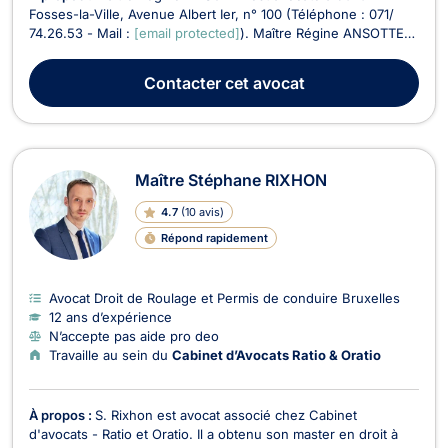
Fosses-la-Ville, Avenue Albert Ier, n° 100 (Téléphone : 071/
74.26.53 - Mail :
[email protected]
). Maître Régine ANSOTTE
exerce les matières suivantes : Droit de la famille, Divorce,
Successions, Droit du bail, Droit du roulage, Droit civil,
Contacter
cet avocat
Récupération de créances. Maître Régine A...
Maître Stéphane RIXHON
4.7
(
10 avis
)
Répond rapidement
Avocat Droit de Roulage et Permis de conduire Bruxelles
12 ans d’expérience
N’accepte pas aide pro deo
Travaille au sein du
Cabinet d’Avocats Ratio & Oratio
À propos :
S. Rixhon est avocat associé chez Cabinet
d'avocats - Ratio et Oratio. Il a obtenu son master en droit à