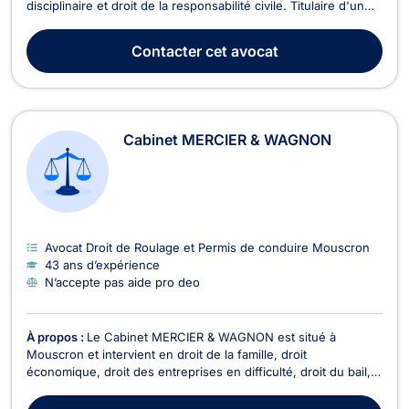
disciplinaire et droit de la responsabilité civile. Titulaire d'un
Master 2 en droit des affaires (spécialité droit de l'entreprise
et propriété intellectuelle) de l'Université Jean Moulin Lyon III
Contacter
cet avocat
(2013), d'un Master spécialisé...
Cabinet MERCIER & WAGNON
Avocat Droit de Roulage et Permis de conduire Mouscron
43 ans d’expérience
N’accepte pas aide pro deo
À propos :
Le Cabinet MERCIER & WAGNON est situé à
Mouscron et intervient en droit de la famille, droit
économique, droit des entreprises en difficulté, droit du bail,
droit des contrats et en droit de roulage. En droit de la famille,
Maître Annick WAGNON s’occupe des procédures en divorce