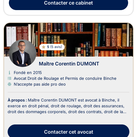
Contacter
ce cabinet
et des conséquences en découlant ou d’une...
5
(
5 avis
)
Maître Corentin DUMONT
Fondé en 2015
Avocat Droit de Roulage et Permis de conduire Binche
N’accepte pas aide pro deo
À propos :
Maître Corentin DUMONT est avocat à Binche, il
exerce en droit pénal, droit de roulage, droit des assurances,
droit des dommages corporels, droit des contrats, droit de la
responsabilité civile et en droit de la famille. Il intervient en droit
pénal pour un dépôt de plainte si vous êtes victime, en cas de
procès ou alors de...
Contacter
cet avocat