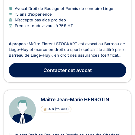
Avocat Droit de Roulage et Permis de conduire Liège
15 ans d’expérience
N’accepte pas aide pro deo
Premier rendez-vous à 75€ HT
À propos :
Maître Florent STOCKART est avocat au Barreau de
Liège-Huy et exerce en droit du sport (spécialiste attitré par le
Barreau de Liège-Huy), en droit des assurances (certificat
universitaire UCL), droit de la responsabilité civile
(contractuelle et délictuelle), droit de la construction, droit du
Contacter
cet avocat
dommage corporel (indemnisatio...
Maître Jean-Marie HENROTIN
4.6
(
25 avis
)
Avocat Droit de Roulage et Permis de conduire Charleroi