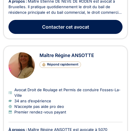
À propos :
Maître Etienne DE NEVE DE RODEN est avocat à
Bruxelles. Il pratique quotidiennement le droit du bail de
résidence principale et du bail commercial, le droit commercial,
ainsi que le droit des assurances et de la responsabilité civile,
le droit du roulage et de la réparation du préjudice corporel.
Contacter
cet avocat
Conseillant tant les partic...
Maître Régine ANSOTTE
Répond rapidement
Avocat Droit de Roulage et Permis de conduire Fosses-La-
Ville
34 ans d’expérience
N’accepte pas aide pro deo
Premier rendez-vous payant
À propos :
Maître Régine ANSOTTE est avocate à 5070