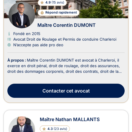
4.9
(
15 avis
)
Répond rapidement
Maître Corentin DUMONT
Fondé en 2015
Avocat Droit de Roulage et Permis de conduire Charleroi
N’accepte pas aide pro deo
À propos :
Maître Corentin DUMONT est avocat à Charleroi, il
exerce en droit pénal, droit de roulage, droit des assurances,
droit des dommages corporels, droit des contrats, droit de la
responsabilité civile et en droit de la famille. Il intervient en droit
pénal pour un dépôt de plainte si vous êtes victime, en cas de
procès ou alors...
Contacter
cet avocat
Maître Nathan MALLANTS
4.3
(
23 avis
)