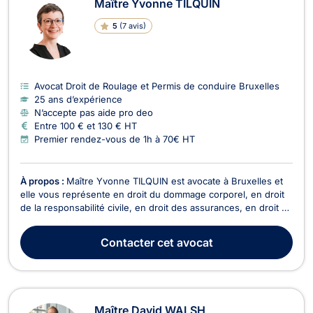
Maître Yvonne TILQUIN
5
(
7 avis
)
Avocat Droit de Roulage et Permis de conduire Bruxelles
25 ans d’expérience
N’accepte pas aide pro deo
Entre 100 € et 130 € HT
Premier rendez-vous de 1h à 70€ HT
À propos :
Maître Yvonne TILQUIN est avocate à Bruxelles et
elle vous représente en droit du dommage corporel, en droit
de la responsabilité civile, en droit des assurances, en droit du
roulage, ainsi qu’en droit des baux. Maître Yvonne TILQUIN
exerce en droit du dommage corporel en cas de blessures ou
Contacter
cet avocat
préjudices subis si vous avez ét...
Maître David WALSH