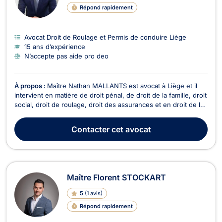
Répond rapidement
Avocat Droit de Roulage et Permis de conduire Liège
15 ans d’expérience
N’accepte pas aide pro deo
À propos :
Maître Nathan MALLANTS est avocat à Liège et il
intervient en matière de droit pénal, de droit de la famille, droit
social, droit de roulage, droit des assurances et en droit de la
responsabilité civile. Maître MALLANTS se charge de votre
défense et représentation en droit pénal, que vous soyez
Contacter
cet avocat
auteur, prévenu ou victime et...
Maître Florent STOCKART
5
(
1 avis
)
Répond rapidement