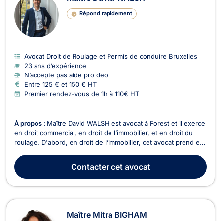
Répond rapidement
Avocat Droit de Roulage et Permis de conduire Bruxelles
23 ans d’expérience
N’accepte pas aide pro deo
Entre 125 € et 150 € HT
Premier rendez-vous de 1h à 110€ HT
À propos :
Maître David WALSH est avocat à Forest et il exerce
en droit commercial, en droit de l’immobilier, et en droit du
roulage. D'abord, en droit de l’immobilier, cet avocat prend en
charge les dossiers relatifs à la vente ou la location d'un bien
immeuble (baux d’habitation ou commerciaux), et plus
Contacter
cet avocat
généralement, pour tout acte ...
Maître Mitra BIGHAM