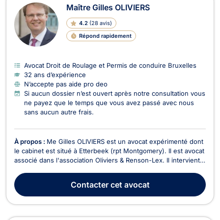
Maître Gilles OLIVIERS
4.2
(
28 avis
)
Répond rapidement
Avocat Droit de Roulage et Permis de conduire Bruxelles
32 ans d’expérience
N’accepte pas aide pro deo
Si aucun dossier n’est ouvert après notre consultation vous
ne payez que le temps que vous avez passé avec nous
sans aucun autre frais.
À propos :
Me Gilles OLIVIERS est un avocat expérimenté dont
le cabinet est situé à Etterbeek (rpt Montgomery). Il est avocat
associé dans l'association Oliviers & Renson-Lex. Il intervient
en droit immobilier, droit civil, droit des successions, droit du
roulage et en droit des incapacités. En droit immobilier, il vous
Contacter
cet avocat
assiste po...