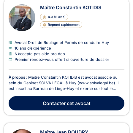
Maître Constantin KOTIDIS
4.3
(
6 avis
)
Répond rapidement
Avocat Droit de Roulage et Permis de conduire Huy
10 ans d’expérience
N’accepte pas aide pro deo
Premier rendez-vous offert si ouverture de dossier
À propos :
Maître Constantin KOTIDIS est avocat associé au
sein du Cabinet SOLVA LEGAL à Huy (www.solvalegal.be). Il
est inscrit au Barreau de Liège-Huy et exerce sur tout le
territoire belge. Il se veut exigeant et tenace. Il veille à
identifier les options dans les meilleurs délais afin d’arrêter les
Contacter
cet avocat
meilleures décisions, qu’elles s...
Maître Jean BOUDRY