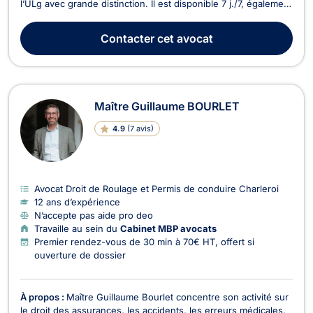
l’ULg avec grande distinction. Il est disponible 7 j./7, également
en soirée. Parking aisé. Professeur de droit (administratif,
budgétaire, institutionnel, civil et judiciaire) à la Haute Ecole
Contacter
cet avocat
d’Administration de la Vil...
Maître Guillaume BOURLET
4.9
(
7 avis
)
Avocat Droit de Roulage et Permis de conduire Charleroi
12 ans d’expérience
N’accepte pas aide pro deo
Travaille au sein du
Cabinet MBP avocats
Premier rendez-vous de 30 min à 70€ HT, offert si
ouverture de dossier
À propos :
Maître Guillaume Bourlet concentre son activité sur
le droit des assurances, les accidents, les erreurs médicales,