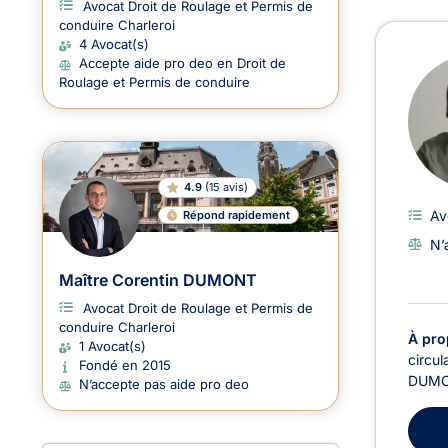
Avocat Droit de Roulage et Permis de
conduire Charleroi
Avoc
4 Avocat(s)
Accepte aide pro deo en Droit de
Roulage et Permis de conduire
4.9
(
15 avis
)
Av
Répond rapidement
N’
Maître Corentin DUMONT
Avocat Droit de Roulage et Permis de
conduire Charleroi
À pro
1 Avocat(s)
circul
Fondé en 2015
DUMON
N’accepte pas aide pro deo