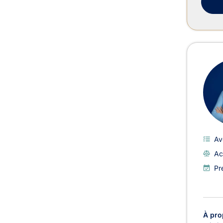
Av
Ac
Pr
À pro