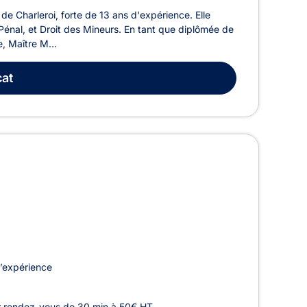
 Charleroi, forte de 13 ans d'expérience. Elle
 Pénal, et Droit des Mineurs. En tant que diplômée de
e, Maître M...
at
’expérience
r rendez-vous de 30 min à 50€ HT