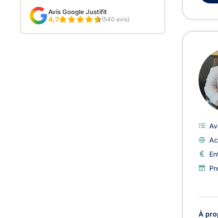
Avis Google Justifit
4,7
(540 avis)
Av
Ac
En
Pr
À pro