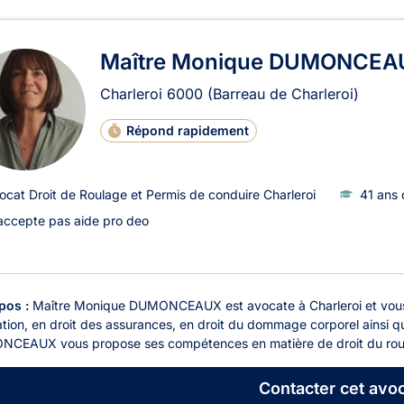
ats en Droit de Roulage et Pe
Maître Monique DUMONCEA
Charleroi
6000
(Barreau de Charleroi)
Répond rapidement
ocat Droit de Roulage et Permis de conduire Charleroi
41 ans 
accepte pas aide pro deo
pos :
Maître Monique DUMONCEAUX est avocate à Charleroi et vous r
ation, en droit des assurances, en droit du dommage corporel ainsi qu
CEAUX vous propose ses compétences en matière de droit du roulage
Contacter
cet avoc