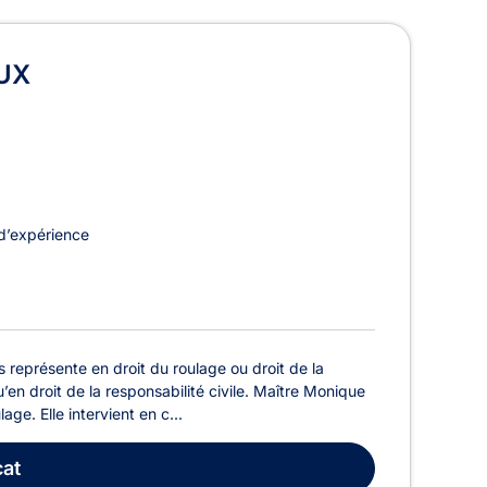
rmis de conduire à Charleroi
UX
d’expérience
eprésente en droit du roulage ou droit de la
’en droit de la responsabilité civile. Maître Monique
. Elle intervient en c...
at