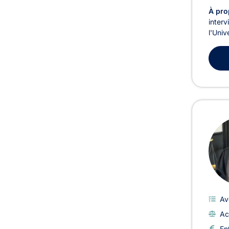
À pro
interv
l'Univ
Av
Ac
En