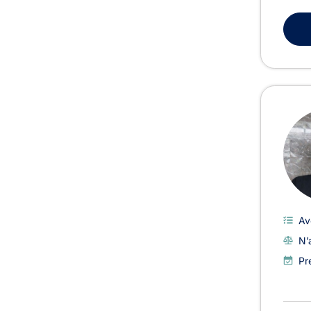
Av
N’
Pr