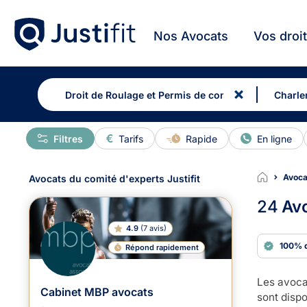
Nos Avocats
Vos droi
Filtres
Tarifs
Rapide
En ligne
Avoca
Avocats du comité d'experts Justifit
24
Avo
4.9
(
7 avis
)
100% 
Répond rapidement
Les avoca
Cabinet MBP avocats
sont dispo