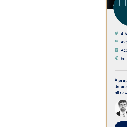
4 A
Avo
Acc
Ent
À pro
défens
effica