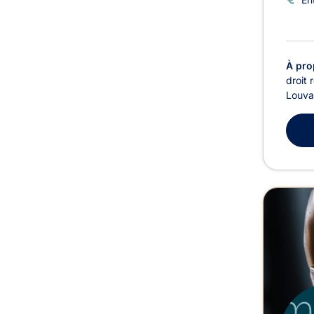
À pro
droit 
Louvai