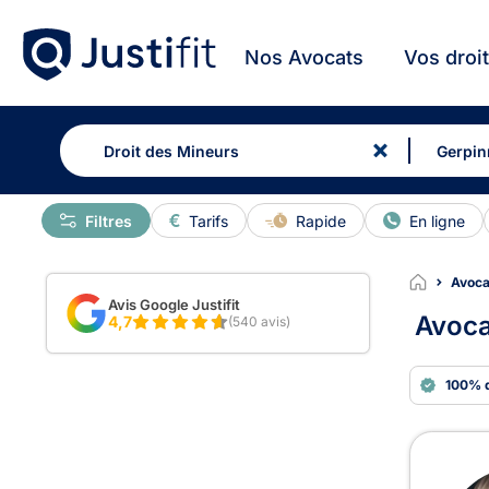
Nos Avocats
Vos droi
Filtres
Tarifs
Rapide
En ligne
Avoca
Avis Google Justifit
Avoca
4,7
(540 avis)
100% 
Avoc