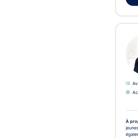
Av
Ac
À pro
jeunes
égalem