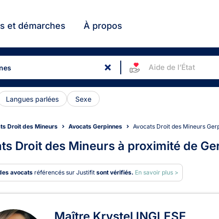
ts et démarches
À propos
Aide de l’État
Langues parlées
Sexe
ts Droit des Mineurs
Avocats Gerpinnes
Avocats Droit des Mineurs Ger
ts Droit des Mineurs à proximité de Ge
des avocats
référencés sur Justifit
sont vérifiés.
En savoir plus >
ats en Droit des Mineurs à G
Maître Krystel INGLESE