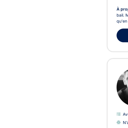
À pro
bail. 
qu'en 
Av
N’