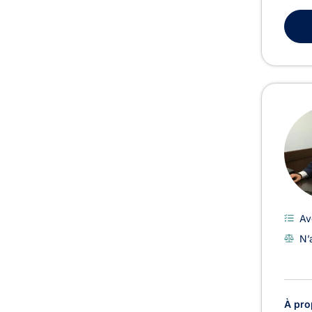
Av
N’
À pro