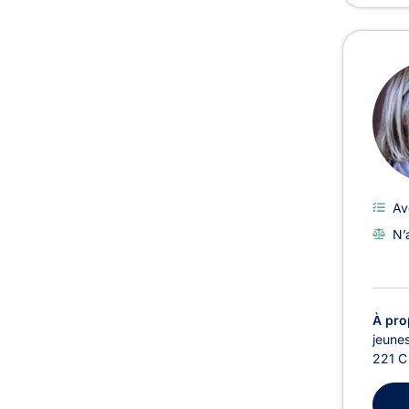
Av
N’
À pro
jeunes
221 C