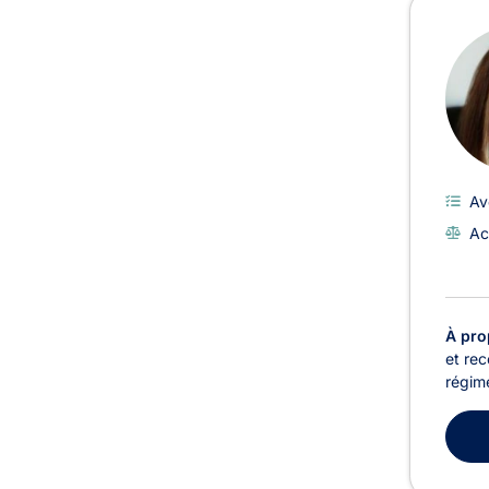
Av
Ac
À pro
et rec
régime