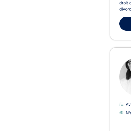
droit 
divorc
Av
N’