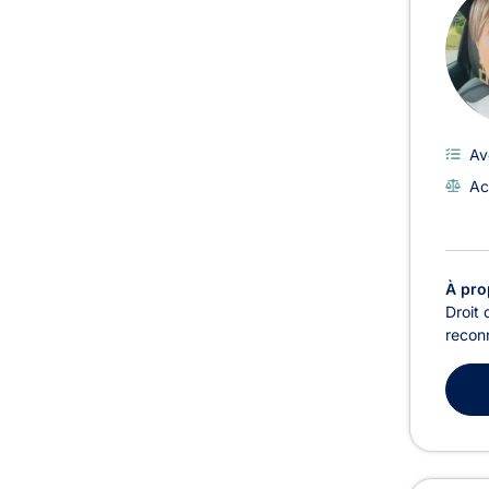
Av
Ac
À pro
Droit 
reconn