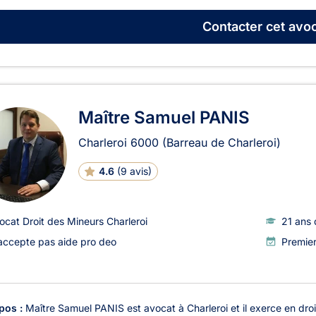
Contacter
cet avoc
Maître Samuel PANIS
Charleroi
6000
(Barreau de Charleroi)
4.6
(
9 avis
)
ocat Droit des Mineurs Charleroi
21 ans 
accepte pas aide pro deo
Premie
pos :
Maître Samuel PANIS est avocat à Charleroi et il exerce en droit 