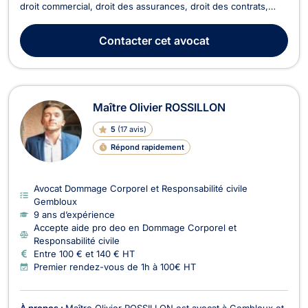
droit commercial, droit des assurances, droit des contrats,
droit fiscal et en droit de roulage. En droit des sociétés, il vous
accompagne lors de la création et la vie de la société (choix
Contacter
cet avocat
de la structure, apports...
Maître Olivier ROSSILLON
5
(
17 avis
)
Répond rapidement
Avocat Dommage Corporel et Responsabilité civile
Gembloux
9 ans d’expérience
Accepte aide pro deo en Dommage Corporel et
Responsabilité civile
Entre 100 € et 140 € HT
Premier rendez-vous de 1h à 100€ HT
À propos :
Maître Olivier ROSSILLON est avocat à Gembloux et