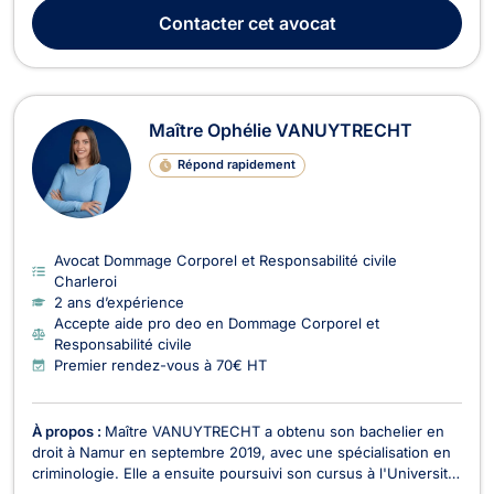
droit des assurances. Il sera en mesure d’intervenir afin de
Contacter
cet avocat
régler des litiges en cas de sinistre, d'...
Maître Ophélie VANUYTRECHT
Répond rapidement
Avocat Dommage Corporel et Responsabilité civile
Charleroi
2 ans d’expérience
Accepte aide pro deo en Dommage Corporel et
Responsabilité civile
Premier rendez-vous à 70€ HT
À propos :
Maître VANUYTRECHT a obtenu son bachelier en
droit à Namur en septembre 2019, avec une spécialisation en
criminologie. Elle a ensuite poursuivi son cursus à l'Université
libre de Bruxelles, où elle a obtenu son master en droit en juin