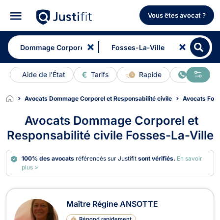
Vous êtes avocat ?
Aide de l'État
Tarifs
Rapide
En ligne
Avocats Dommage Corporel et Responsabilité civile
Avocats Foss
Avocats Dommage Corporel et
Responsabilité civile Fosses-La-Ville
100% des avocats
référencés sur Justifit
sont vérifiés.
En savoir
plus >
Avocats en Dommage Corporel et Res
Maître Régine ANSOTTE
Répond rapidement