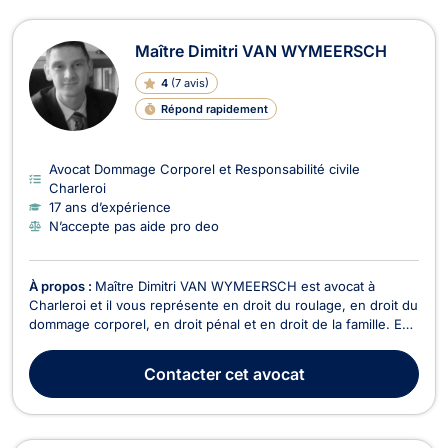
Maître Dimitri VAN WYMEERSCH
4
(
7 avis
)
Répond rapidement
Avocat Dommage Corporel et Responsabilité civile
Charleroi
17 ans d’expérience
N’accepte pas aide pro deo
À propos :
Maître Dimitri VAN WYMEERSCH est avocat à
Charleroi et il vous représente en droit du roulage, en droit du
dommage corporel, en droit pénal et en droit de la famille. En
droit du roulage, Maître Dimitri VAN WYMEERSCH sera en
mesure d'intervenir en cas d'excès de vitesse, de conduite en
Contacter
cet avocat
état d'alcoolémie, de conduite sans pe...