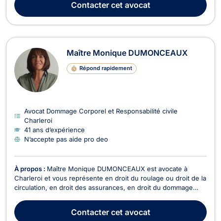
Contacter
cet avocat
master en droit à finalité spécialis...
Maître Monique DUMONCEAUX
Répond rapidement
Avocat Dommage Corporel et Responsabilité civile
Charleroi
41 ans d’expérience
N’accepte pas aide pro deo
À propos :
Maître Monique DUMONCEAUX est avocate à
Charleroi et vous représente en droit du roulage ou droit de la
circulation, en droit des assurances, en droit du dommage
corporel ainsi qu’en droit de la responsabilité civile. Maître
Monique DUMONCEAUX vous propose ses compétences en
Contacter
cet avocat
matière de droit du roulage. Elle intervient en c...