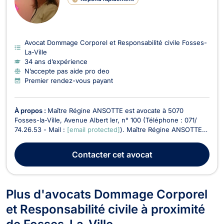
Avocat Dommage Corporel et Responsabilité civile Fosses-
La-Ville
34 ans d’expérience
N’accepte pas aide pro deo
Premier rendez-vous payant
À propos :
Maître Régine ANSOTTE est avocate à 5070
Fosses-la-Ville, Avenue Albert Ier, n° 100 (Téléphone : 071/
74.26.53 - Mail :
[email protected]
). Maître Régine ANSOTTE
exerce les matières suivantes : Droit de la famille, Divorce,
Successions, Droit du bail, Droit du roulage, Droit civil,
Contacter
cet avocat
Récupération de créances. Maître Régine A...
Plus d'avocats Dommage Corporel
et Responsabilité civile à proximité