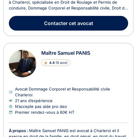
à Charleroi, spécialisée en Droit de Roulage et Permis de
conduire, Dommage Corporel et Responsabilité civile, Droit de
la Santé, et Droit des Assurances. Victime d’un accident de la
route ou d'une erreur médicale ? Convoqué devant le Tribunal
Contacter
cet avocat
de police ? En litige avec votre...
Maître Samuel PANIS
4.6
(
9 avis
)
Avocat Dommage Corporel et Responsabilité civile
Charleroi
21 ans d’expérience
N’accepte pas aide pro deo
Premier rendez-vous à 60€ HT
À propos :
Maître Samuel PANIS est avocat à Charleroi et il
exerce en droit de la famille, en droit pénal, en droit du travail,