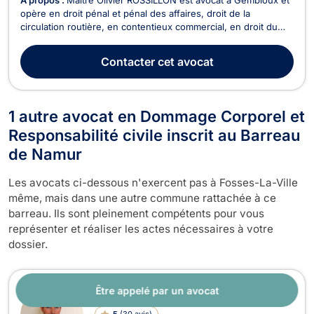
opère en droit pénal et pénal des affaires, droit de la
circulation routière, en contentieux commercial, en droit du
sport, en droit des contrats (bail à ferme,..), en droit rural, en
droit Européen et en droit de la responsabilité civile. Il vous
Contacter
cet avocat
accompagne pour tout conten...
1 autre avocat en Dommage Corporel et
Responsabilité civile inscrit au Barreau
de Namur
Les avocats ci-dessous n'exercent pas à Fosses-La-Ville
même, mais dans une autre commune rattachée à ce
barreau. Ils sont pleinement compétents pour vous
représenter et réaliser les actes nécessaires à votre
dossier.
Être appelé par un avocat
Maître Charles Devillers
5
(
30 avis
)