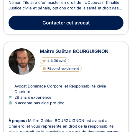
Namur. Titulaire d'un master en droit de l'UCLouvain (finalité
Justice civile et pénale, options droit de la santé et droit des
assurances) obtenu avec distinction, il représente les
justiciables devant toutes les juridictions francophones de
Contacter
cet avocat
Belgique. Vous faites face à un licenc...
Maître Gaëtan BOURGUIGNON
4.3
(
16 avis
)
Répond rapidement
Avocat Dommage Corporel et Responsabilité civile
Charleroi
28 ans d’expérience
N’accepte pas aide pro deo
À propos :
Maître Gaëtan BOURGUIGNON est avocat à
Charleroi et vous représente en droit de la responsabilité
civile, en droit de la circulation, en droit du dommage corporel,