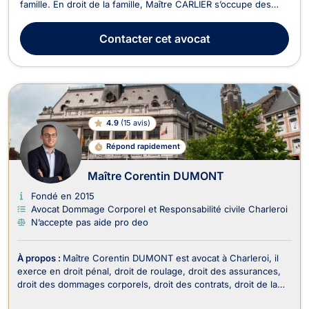
famille. En droit de la famille, Maître CARLIER s’occupe des
conséquences découlant d’un divorce ou d’une séparation ou
encore d’une rupture de cohabitation légale telles que la
Contacter
cet avocat
pension alimentaires, la résidence d...
4.9
(
15 avis
)
Répond rapidement
Maître Corentin DUMONT
Fondé en 2015
Avocat Dommage Corporel et Responsabilité civile Charleroi
N’accepte pas aide pro deo
À propos :
Maître Corentin DUMONT est avocat à Charleroi, il
exerce en droit pénal, droit de roulage, droit des assurances,
droit des dommages corporels, droit des contrats, droit de la
responsabilité civile et en droit de la famille. Il intervient en droit