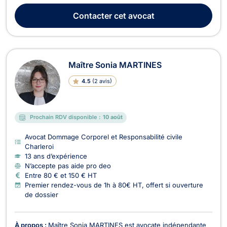
2024, avec une spécialisation en droit civil et pénal,
Contacter
cet avocat
développant une affinité particuliè...
Maître Sonia MARTINES
4.5
(
2 avis
)
Prochain RDV disponible :
10 août
Avocat Dommage Corporel et Responsabilité civile
Charleroi
13 ans d’expérience
N’accepte pas aide pro deo
Entre 80 € et 150 € HT
Premier rendez-vous de 1h à 80€ HT, offert si ouverture
de dossier
À propos :
Maître Sonia MARTINES est avocate indépendante