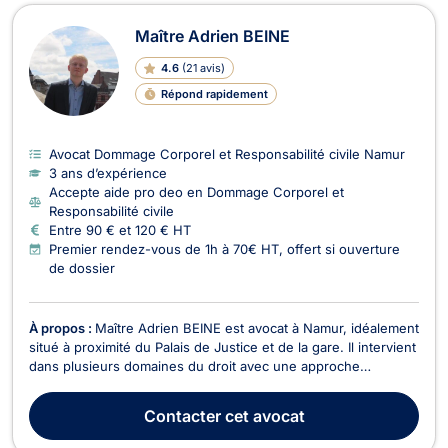
Maître Adrien BEINE
4.6
(
21 avis
)
Répond rapidement
Avocat Dommage Corporel et Responsabilité civile Namur
3 ans d’expérience
Accepte aide pro deo en Dommage Corporel et
Responsabilité civile
Entre 90 € et 120 € HT
Premier rendez-vous de 1h à 70€ HT, offert si ouverture
de dossier
À propos :
Maître Adrien BEINE est avocat à Namur, idéalement
situé à proximité du Palais de Justice et de la gare. Il intervient
dans plusieurs domaines du droit avec une approche
rigoureuse, réactive et attentive aux besoins de ses clients.
En droit des assurances, il analyse et conteste les décisions
Contacter
cet avocat
d’assureurs et prend en charge ...