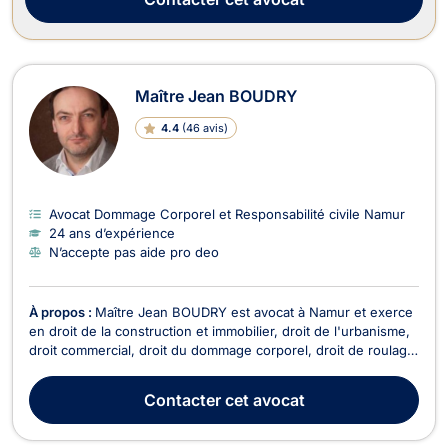
Maître Jean BOUDRY
4.4
(
46 avis
)
Avocat Dommage Corporel et Responsabilité civile Namur
24 ans d’expérience
N’accepte pas aide pro deo
À propos :
Maître Jean BOUDRY est avocat à Namur et exerce
en droit de la construction et immobilier, droit de l'urbanisme,
droit commercial, droit du dommage corporel, droit de roulage
et droit de la famille. Maître BOUDRY vous accompagne en
droit de la construction pour retards de livraison, malfaçons ou
Contacter
cet avocat
sinistres sur chantier. De p...