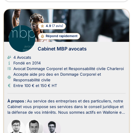
4.9
(
7 avis
)
Répond rapidement
Cabinet MBP avocats
4 Avocats
Fondé en 2014
Avocat Dommage Corporel et Responsabilité civile Charleroi
Accepte aide pro deo en Dommage Corporel et
Responsabilité civile
Entre 100 € et 150 € HT
À propos :
Au service des entreprises et des particuliers, notre
Cabinet vous propose ses services dans le conseil juridique et
la défense de vos intérêts. Nous sommes actifs en Wallonie et
à Bruxelles. Nous travaillons en équipe pour vous offrir un
service efficace et complet. La prise en compte de vos besoins
particuliers et le resp...