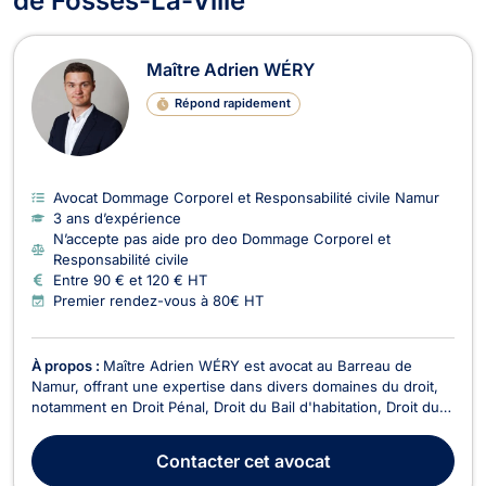
de Fosses-La-Ville
Maître Adrien WÉRY
Répond rapidement
Avocat Dommage Corporel et Responsabilité civile Namur
3 ans d’expérience
N’accepte pas aide pro deo Dommage Corporel et
Responsabilité civile
Entre 90 € et 120 € HT
Premier rendez-vous à 80€ HT
À propos :
Maître Adrien WÉRY est avocat au Barreau de
Namur, offrant une expertise dans divers domaines du droit,
notamment en Droit Pénal, Droit du Bail d'habitation, Droit du
travail, Droit du sport, Droit de la circulation routière, Droit civil
(droit des contrats et obligations), Troubles du Voisinage. Son
Contacter
cet avocat
cabinet, situé au centr...