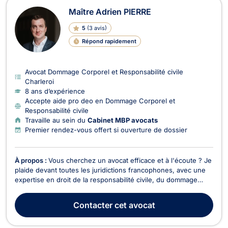
Maître Adrien PIERRE
5
(
3 avis
)
Répond rapidement
Avocat Dommage Corporel et Responsabilité civile
Charleroi
8 ans d’expérience
Accepte aide pro deo en Dommage Corporel et
Responsabilité civile
Travaille au sein du
Cabinet MBP avocats
Premier rendez-vous offert si ouverture de dossier
À propos :
Vous cherchez un avocat efficace et à l'écoute ? Je
plaide devant toutes les juridictions francophones, avec une
expertise en droit de la responsabilité civile, du dommage
corporel et des assurances. Victime d’un sinistre, d’un
accident de la route ou d’une erreur médicale ? Je vous
Contacter
cet avocat
accompagne pour obtenir réparation et ind...