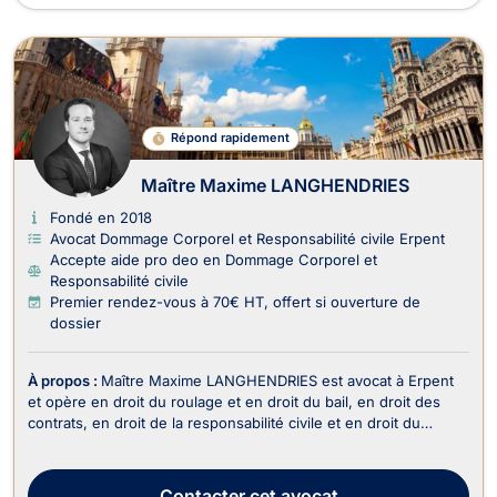
Répond rapidement
Maître Maxime LANGHENDRIES
Fondé en 2018
Avocat Dommage Corporel et Responsabilité civile Erpent
Accepte aide pro deo en Dommage Corporel et
Responsabilité civile
Premier rendez-vous à 70€ HT, offert si ouverture de
dossier
À propos :
Maître Maxime LANGHENDRIES est avocat à Erpent
et opère en droit du roulage et en droit du bail, en droit des
contrats, en droit de la responsabilité civile et en droit du
dommage corporel. Maître LANGHENDRIES est en mesure
d’intervenir en matière de droit du roulage si votre dossier
concerne la contestation d’une infractio...
Contacter
cet avocat