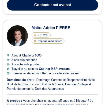
ou amiable). Elle intervient également dans les domaines suivants
Contacter
cet avocat
: séparation en...
Maître Adrien PIERRE
5
(
3 avis
)
Répond rapidement
Avocat Charleroi
6000
8 ans d’expérience
Accepte aide pro deo
Travaille au sein du
Cabinet MBP avocats
Premier rendez-vous offert si ouverture de dossier
Domaines de droit :
Dommage Corporel et Responsabilité civile
Droit de la Construction
Droit de la Santé
Droit de Roulage et
Permis de conduire
Droit des Assurances
À propos :
Vous cherchez un avocat efficace et à l'écoute ? Je