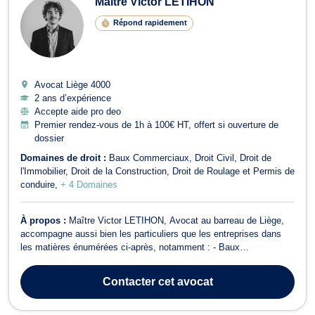
Maître Victor LETIHON
Répond rapidement
Avocat Liège
4000
2 ans d’expérience
Accepte aide pro deo
Premier rendez-vous de 1h à 100€ HT, offert si ouverture de
dossier
Domaines de droit :
Baux Commerciaux
Droit Civil
Droit de
l'Immobilier
Droit de la Construction
Droit de Roulage et Permis de
conduire
+ 4 Domaines
À propos :
Maître Victor LETIHON, Avocat au barreau de Liège,
accompagne aussi bien les particuliers que les entreprises dans
les matières énumérées ci-après, notamment : - Baux
commerciaux et de résidence principale : assistance et défense
des bailleurs et des locataires dans le cadre de litiges locatifs,
Contacter
cet avocat
notamment en matière d’expul...