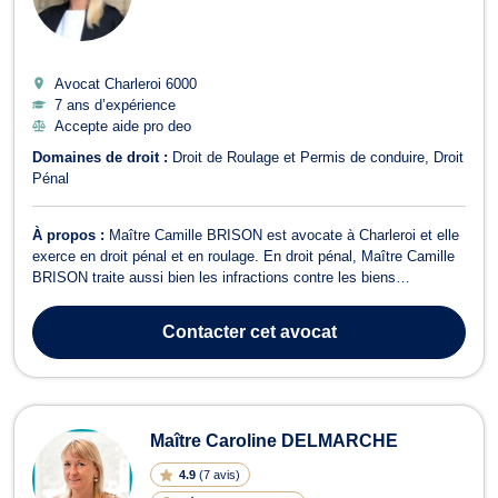
Avocat Charleroi
6000
7 ans d’expérience
Accepte aide pro deo
Domaines de droit :
Droit de Roulage et Permis de conduire
Droit
Pénal
À propos :
Maître Camille BRISON est avocate à Charleroi et elle
exerce en droit pénal et en roulage. En droit pénal, Maître Camille
BRISON traite aussi bien les infractions contre les biens
(destruction, extorsion, escroquerie, vol, etc.) que celles contre les
personnes (harcèlement, menaces, coups et blessures, etc.). En
Contacter
cet avocat
cas d’audit...
Maître Caroline DELMARCHE
4.9
(
7 avis
)