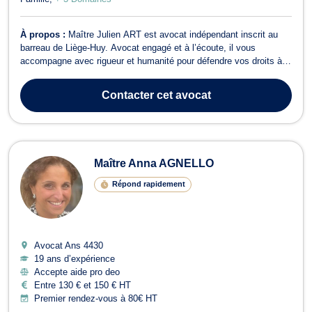
À propos :
Maître Julien ART est avocat indépendant inscrit au
barreau de Liège-Huy. Avocat engagé et à l’écoute, il vous
accompagne avec rigueur et humanité pour défendre vos droits à
chaque étape de vos démarches juridiques. Il intervient notamment
en droit civil, droit de la famille, droit des mineurs ainsi qu’en droit
Contacter
cet avocat
pénal. Ses c...
Maître Anna AGNELLO
Répond rapidement
Avocat Ans
4430
19 ans d’expérience
Accepte aide pro deo
Entre 130 € et 150 € HT
Premier rendez-vous à 80€ HT