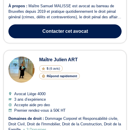
À propos :
Maître Samuel MALISSE est avocat au barreau de
Bruxelles depuis 2019 et pratique quotidiennement le droit pénal
général (crimes, délits et contraventions), le droit pénal des affaires
(blanchiment, abus de biens sociaux, escroquerie, faux et usage
de faux, corruption, criminalité économique et financière...) ainsi
Contacter
cet avocat
que le dr...
Maître Julien ART
5
(
6 avis
)
Répond rapidement
Avocat Liège
4000
3 ans d’expérience
Accepte aide pro deo
Premier rendez-vous à 50€ HT
Domaines de droit :
Dommage Corporel et Responsabilité civile
Droit Civil
Droit de l'Immobilier
Droit de la Construction
Droit de la
Famille
+ 3 Domaines