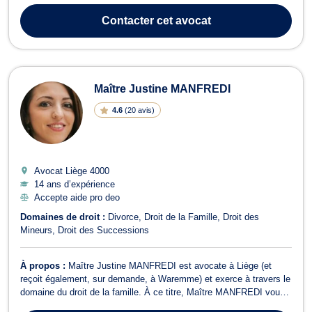
Économique et Droit des Assurances. Avec une approche
Contacter
cet avocat
rigoureuse et pragmatique, Maître HENRI...
Maître Justine MANFREDI
4.6
(
20 avis
)
Avocat Liège
4000
14 ans d’expérience
Accepte aide pro deo
Domaines de droit :
Divorce
Droit de la Famille
Droit des
Mineurs
Droit des Successions
À propos :
Maître Justine MANFREDI est avocate à Liège (et
reçoit également, sur demande, à Waremme) et exerce à travers le
domaine du droit de la famille. À ce titre, Maître MANFREDI vous
assiste dans le cadre de votre procédure en divorce (contentieuse