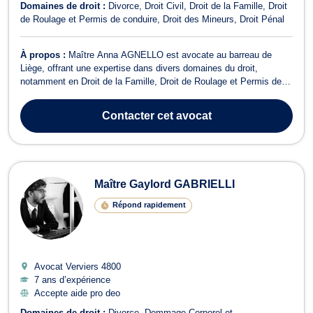
Domaines de droit :
Divorce
Droit Civil
Droit de la Famille
Droit
de Roulage et Permis de conduire
Droit des Mineurs
Droit Pénal
À propos :
Maître Anna AGNELLO est avocate au barreau de
Liège, offrant une expertise dans divers domaines du droit,
notamment en Droit de la Famille, Droit de Roulage et Permis de
conduire, Droit Civil, Divorce, Droit Pénal, et Droit des Mineurs. En
Droit de la Famille, Maître AGNELLO vous accompagne dans les
Contacter
cet avocat
procédures de divorce, q...
Maître Gaylord GABRIELLI
Répond rapidement
Avocat Verviers
4800
7 ans d’expérience
Accepte aide pro deo
Domaines de droit :
Divorce
Dommage Corporel et