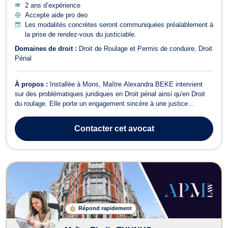
2 ans d’expérience
Accepte aide pro deo
Les modalités concrètes seront communiquées préalablement à
la prise de rendez-vous du justiciable.
Domaines de droit :
Droit de Roulage et Permis de conduire
Droit
Pénal
À propos :
Installée à Mons, Maître Alexandra BEKE intervient
sur des problématiques juridiques en Droit pénal ainsi qu'en Droit
du roulage. Elle porte un engagement sincère à une justice
accessible à toutes et tous. Dans le domaine du Droit du roulage,
Maître BEKE accompagne ses clients dans toutes les démarches
Contacter
cet avocat
et procédures devant ...
Répond rapidement