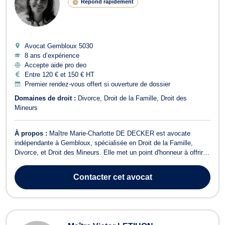
Répond rapidement
Avocat Gembloux
5030
8 ans d’expérience
Accepte aide pro deo
Entre 120 € et 150 € HT
Premier rendez-vous offert si ouverture de dossier
Domaines de droit :
Divorce
Droit de la Famille
Droit des
Mineurs
À propos :
Maître Marie-Charlotte DE DECKER est avocate
indépendante à Gembloux, spécialisée en Droit de la Famille,
Divorce, et Droit des Mineurs. Elle met un point d'honneur à offrir
un accompagnement personnalisé à ses clients, en étant à l'écoute
de leurs besoins et en les guidant à chaque étape de leur
Contacter
cet avocat
démarche juridique. En Droi...