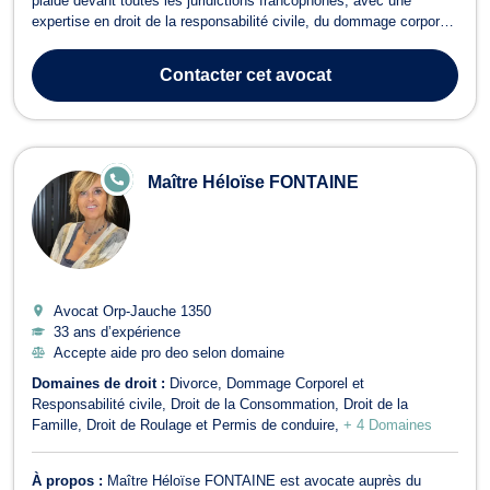
plaide devant toutes les juridictions francophones, avec une
expertise en droit de la responsabilité civile, du dommage corporel
et des assurances. Victime d’un sinistre, d’un accident de la route
ou d’une erreur médicale ? Je vous accompagne pour obtenir
Contacter
cet avocat
réparation et ind...
E
Maître Héloïse FONTAINE
N
LI
G
N
E
Avocat Orp-Jauche
1350
33 ans d’expérience
Accepte aide pro deo selon domaine
Domaines de droit :
Divorce
Dommage Corporel et
Responsabilité civile
Droit de la Consommation
Droit de la
Famille
Droit de Roulage et Permis de conduire
+ 4 Domaines
À propos :
Maître Héloïse FONTAINE est avocate auprès du