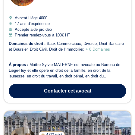
Avocat Liège
4000
17 ans d’expérience
Accepte aide pro deo
Premier rendez-vous à 100€ HT
Domaines de droit :
Baux Commerciaux
Divorce
Droit Bancaire
et Boursier
Droit Civil
Droit de l'Immobilier
+ 8 Domaines
À propos :
Maître Sylvie MATERNE est avocate au Barreau de
Liège-Huy et elle opère en droit de la famille, en droit de la
jeunesse, en droit du travail, en droit pénal, en droit du
recouvrement de créances, de saisie et de procédure d’exécution,
en droit des sociétés, et en droit du crédit et de la consommation.
Contacter
cet avocat
Maître Sylvie MATERNE ...
4
(
32 avis
)