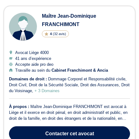
Maître Jean-Dominique
FRANCHIMONT
4
(
32 avis
)
Avocat Liège
4000
41 ans d’expérience
Accepte aide pro deo
Travaille au sein du
Cabinet Franchimont & Ancia
Domaines de droit :
Dommage Corporel et Responsabilité civile
Droit Civil
Droit de la Sécurité Sociale
Droit des Assurances
Droit
du Voisinage
+ 3 Domaines
À propos :
Maître Jean-Dominique FRANCHIMONT est avocat à
Liège et il exerce en droit pénal, en droit administratif et public, en
droit de la famille, en droit des étrangers et de la nationalité, en
droit des assurances et en droit de la santé. Maître Jean-
Dominique FRANCHIMONT intervient en droit pénal dans le
Contacter
cet avocat
domaine du droit pénal ...