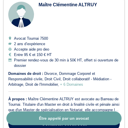
Maître Clémentine ALTRUY
Avocat Tournai
7500
2 ans d’expérience
Accepte aide pro deo
Entre 95 € et 150 € HT
Premier rendez-vous de 30 min à 50€ HT, offert si ouverture de
dossier
Domaines de droit :
Divorce
Dommage Corporel et
Responsabilité civile
Droit Civil
Droit collaboratif - Médiation -
Arbitrage
Droit de l'Immobilier
+ 6 Domaines
À propos :
Maître Clémentine ALTRUY est avocate au Barreau de
Tournai. Titulaire d'un Master en droit à finalité civile et pénale ainsi
que d'un Master de spécialisation en Notariat, elle accompagne les
particuliers et les professionnels avec rigueur, disponibilité et
Être appelé par un avocat
engagement dans la défense de leurs droits et de leurs intérêts.
Contacter
cet avocat
En...