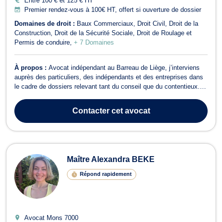
Entre 100 € et 125 € HT
Premier rendez-vous à 100€ HT, offert si ouverture de dossier
Domaines de droit :
Baux Commerciaux
Droit Civil
Droit de la
Construction
Droit de la Sécurité Sociale
Droit de Roulage et
Permis de conduire
+ 7 Domaines
À propos :
Avocat indépendant au Barreau de Liège, j’interviens
auprès des particuliers, des indépendants et des entreprises dans
le cadre de dossiers relevant tant du conseil que du contentieux.
Je veille à offrir à chaque client un accompagnement fondé sur la
rigueur, la disponibilité et la clarté, en accordant une attention
Contacter
cet avocat
particu...
Maître Alexandra BEKE
Répond rapidement
Avocat Mons
7000