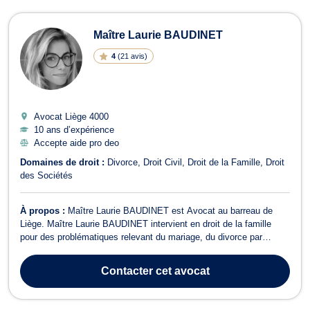
Maître Laurie BAUDINET
4
(
21 avis
)
Avocat Liège
4000
10 ans d’expérience
Accepte aide pro deo
Domaines de droit :
Divorce
Droit Civil
Droit de la Famille
Droit
des Sociétés
À propos :
Maître Laurie BAUDINET est Avocat au barreau de
Liège. Maître Laurie BAUDINET intervient en droit de la famille
pour des problématiques relevant du mariage, du divorce par
consentement mutuel ou pour cause de désunion irrémédiable, de
la cohabitation légale ou de fait ainsi que dans tous les aspects de
Contacter
cet avocat
la liquidation du pat...