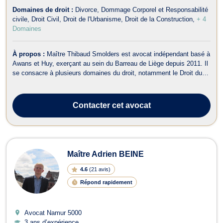
Domaines de droit :
Divorce
Dommage Corporel et Responsabilité
civile
Droit Civil
Droit de l'Urbanisme
Droit de la Construction
+ 4
Domaines
À propos :
Maître Thibaud Smolders est avocat indépendant basé à
Awans et Huy, exerçant au sein du Barreau de Liège depuis 2011. Il
se consacre à plusieurs domaines du droit, notamment le Droit du
Travail, le Droit de la Famille, le Droit de Roulage et Permis de
conduire, le Droit de l'Urbanisme, le Droit Civil, le Droit des
Successio...
Contacter
cet avocat
Maître Adrien BEINE
4.6
(
21 avis
)
Répond rapidement
Avocat Namur
5000
3 ans d’expérience