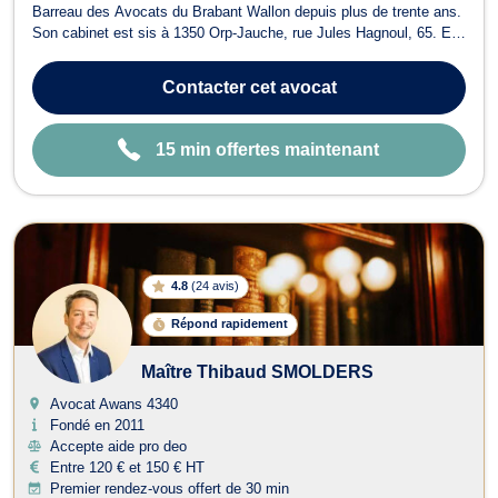
Barreau des Avocats du Brabant Wallon depuis plus de trente ans.
Son cabinet est sis à 1350 Orp-Jauche, rue Jules Hagnoul, 65. Elle
opère principalement dans les matières liées aux accidents de
roulage ou autres , à l' indemnisation de dommages corporels , en
Contacter
cet avocat
droit de la famille...
15 min offertes maintenant
4.8
(
24 avis
)
Répond rapidement
Maître Thibaud SMOLDERS
Avocat Awans
4340
Fondé en 2011
Accepte aide pro deo
Entre 120 € et 150 € HT
Premier rendez-vous offert de 30 min