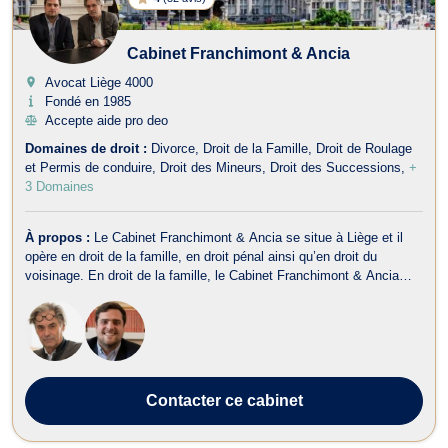
Cabinet Franchimont & Ancia
Avocat Liège
4000
Fondé en 1985
Accepte aide pro deo
Domaines de droit :
Divorce
Droit de la Famille
Droit de Roulage
et Permis de conduire
Droit des Mineurs
Droit des Successions
+
3 Domaines
À propos :
Le Cabinet Franchimont & Ancia se situe à Liège et il
opère en droit de la famille, en droit pénal ainsi qu’en droit du
voisinage. En droit de la famille, le Cabinet Franchimont & Ancia
prend en charge les affaires relatives au divorce, à la filiation et au
droit de la jeunesse. Il traite aussi les contentieux relev...
Contacter
ce cabinet