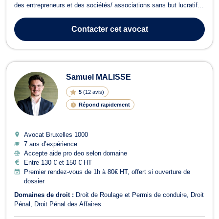
des entrepreneurs et des sociétés/ associations sans but lucratif. Il
intervient en français, en italien et en anglais, ce qui lui permet
d’accompagner efficacement une clientèle locale et internationale.
Contacter
cet avocat
Maîtr...
Samuel MALISSE
5
(
12 avis
)
Répond rapidement
Avocat Bruxelles
1000
7 ans d’expérience
Accepte aide pro deo selon domaine
Entre 130 € et 150 € HT
Premier rendez-vous de 1h à 80€ HT, offert si ouverture de
dossier
Domaines de droit :
Droit de Roulage et Permis de conduire
Droit
Pénal
Droit Pénal des Affaires