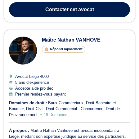
s’occupe des litiges relevant du droit pénal en général mais aussi
de la réparation du dommage corporel. De ce fait, il est en mesure
Contacter
cet avocat
d’interv...
Maître Nathan VANHOVE
Répond rapidement
Avocat Liège
4000
5 ans d’expérience
Accepte aide pro deo
Premier rendez-vous payant
Domaines de droit :
Baux Commerciaux
Droit Bancaire et
Boursier
Droit Civil
Droit Commercial - Concurrence
Droit de
l'Environnement
+ 19 Domaines
À propos :
Maître Nathan Vanhove est avocat indépendant à
Liège, mettant son expertise juridique au service des particuliers,