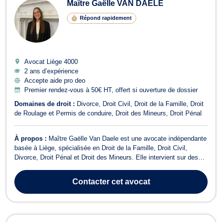
Maître Gaëlle VAN DAELE
Répond rapidement
Avocat Liège
4000
2 ans d’expérience
Accepte aide pro deo
Premier rendez-vous à 50€ HT, offert si ouverture de dossier
Domaines de droit :
Divorce
Droit Civil
Droit de la Famille
Droit
de Roulage et Permis de conduire
Droit des Mineurs
Droit Pénal
À propos :
Maître Gaëlle Van Daele est une avocate indépendante
basée à Liège, spécialisée en Droit de la Famille, Droit Civil,
Divorce, Droit Pénal et Droit des Mineurs. Elle intervient sur des
problématiques juridiques en matière familiale, de justice pour la
jeunesse, ainsi qu'en droit civil et pénal, afin de défendre au mieux
Contacter
cet avocat
les ...