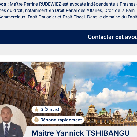
pos :
Maître Perrine RUDEWIEZ est avocate indépendante à Frasnes-L
es du droit, notamment en Droit Pénal des Affaires, Droit de la Famill
ommerciaux, Droit Douanier et Droit Fiscal. Dans le domaine du Droit F
Contacter
cet avoc
5
(
2 avis
)
Répond rapidement
Maître Yannick TSHIBANGU