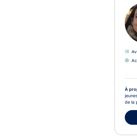
Av
Ac
À pro
jeunes
de la 