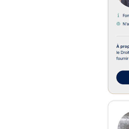
Fo
N’a
À pro
le Droi
fourni