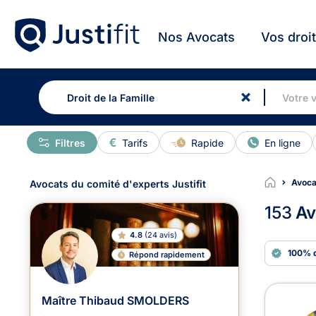
Nos Avocats
Vos droi
Filtres
Tarifs
Rapide
En ligne
Avoca
Avocats du comité d'experts Justifit
153
Av
4.8
(
24 avis
)
100% 
Répond rapidement
Avoc
Maître Thibaud SMOLDERS