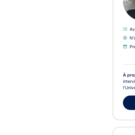
Av
N’
Pr
À pro
interv
l'Univ