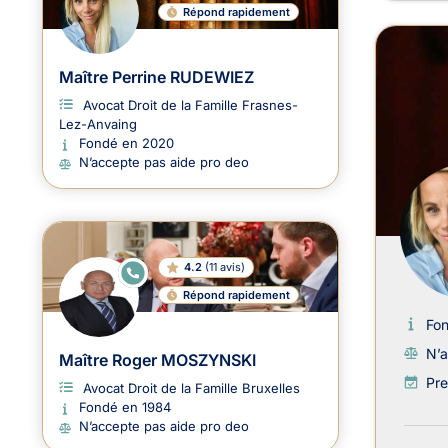
Répond rapidement
Maître Perrine RUDEWIEZ
Avocat Droit de la Famille Frasnes-
Lez-Anvaing
Fondé en 2020
N’accepte pas aide pro deo
4.2
(
11 avis
)
E
N
Répond rapidement
LI
G
Fo
N
E
N’a
Maître Roger MOSZYNSKI
Pre
Avocat Droit de la Famille Bruxelles
Fondé en 1984
N’accepte pas aide pro deo