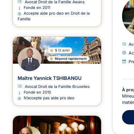
Avocat Droit de la Famille Awans
Fondé en 2011
Accepte aide pro deo en Droit de la
Famille
Av
5
(
2 avis
)
Ac
Répond rapidement
Pr
Maître Yannick TSHIBANGU
Avocat Droit de la Famille Bruxelles
À pro
Fondé en 2015
Mineur
N’accepte pas aide pro deo
matiè