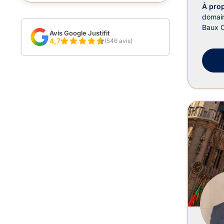
À pro
domain
Baux C
Avis Google Justifit
4,7
(546 avis)