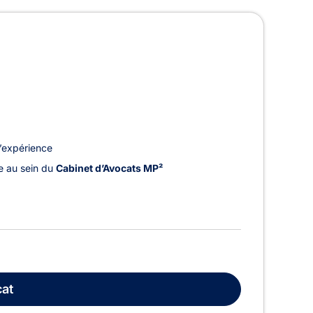
’expérience
le au sein du
Cabinet d’Avocats MP²
at