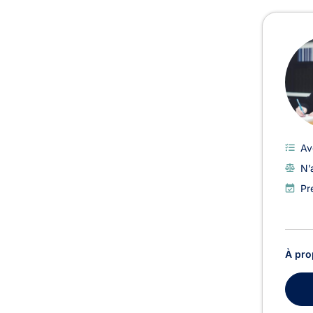
Av
N’
Pr
À pro