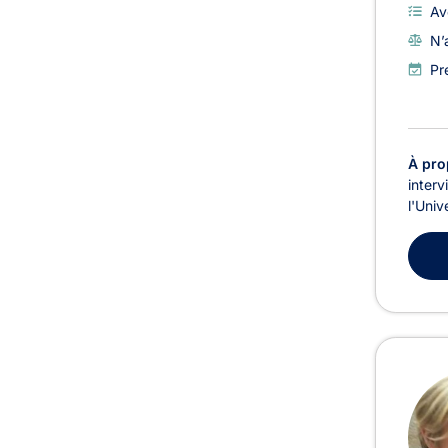
Av
N’
Pr
À pro
interv
l'Univ