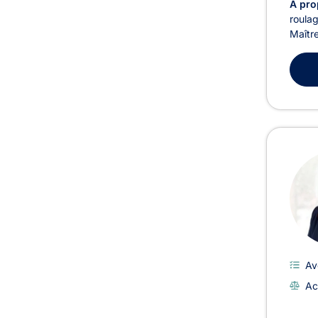
À pro
roulag
Maître
Av
Ac