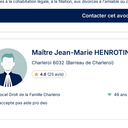
ves à la cohabitation légale, à la filiation, aux divorces à l'amiable ou c
Contacter
cet avoc
Maître Jean-Marie HENROTI
Charleroi
6032
(Barreau de Charleroi)
4.6
(
25 avis
)
ocat Droit de la Famille Charleroi
49 ans 
accepte pas aide pro deo