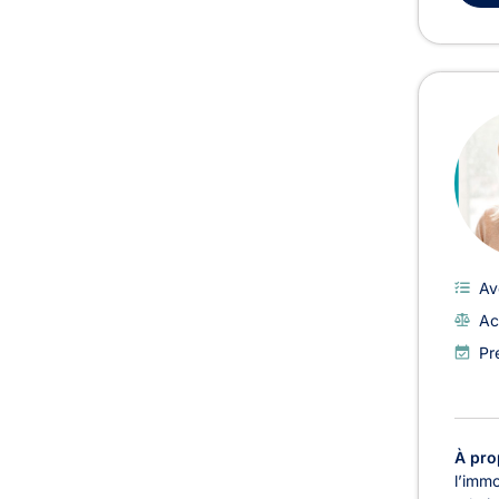
Av
Ac
Pr
À pro
l’immo