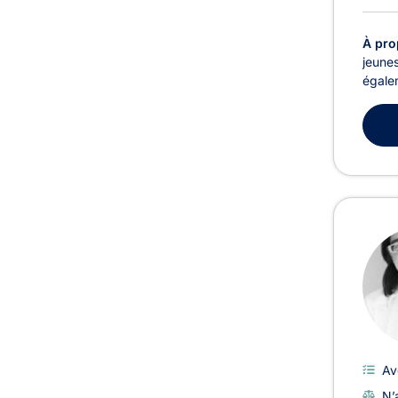
À pro
jeunes
égalem
Av
N’