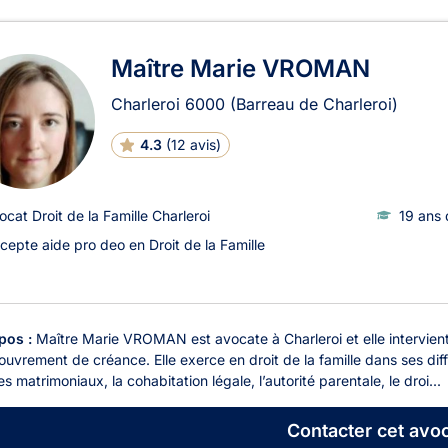
ats en Droit de la Famille à Ch
Maître Marie VROMAN
Charleroi
6000
(Barreau de Charleroi)
4.3
(
12 avis
)
ocat Droit de la Famille Charleroi
19 ans 
cepte aide pro deo en Droit de la Famille
pos :
Maître Marie VROMAN est avocate à Charleroi et elle intervient e
ouvrement de créance. Elle exerce en droit de la famille dans ses diff
s matrimoniaux, la cohabitation légale, l’autorité parentale, le droi...
Contacter
cet avoc