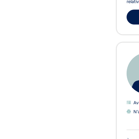
relati
Av
N’