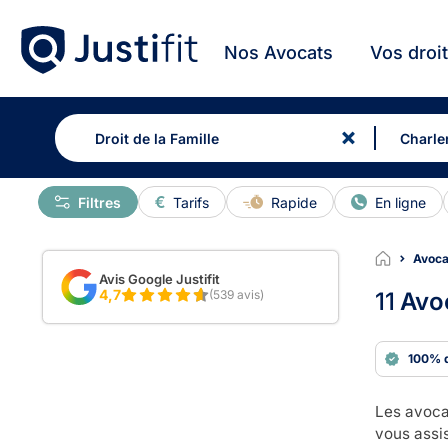
Nos Avocats
Vos droi
Filtres
Tarifs
Rapide
En ligne
Avocat
Avis Google Justifit
4,7
(539 avis)
11
Avoc
100% 
Les avocat
vous assis