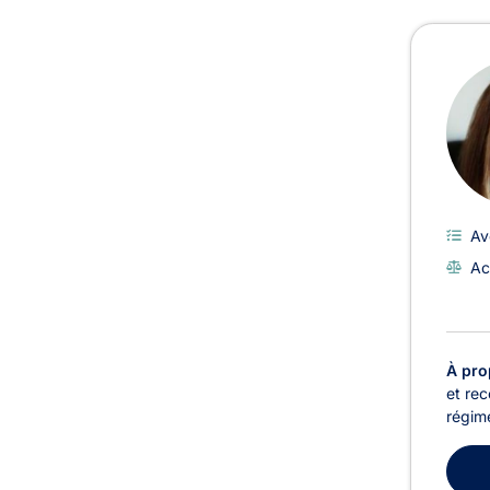
Avoc
Av
Ac
À pro
et rec
régime