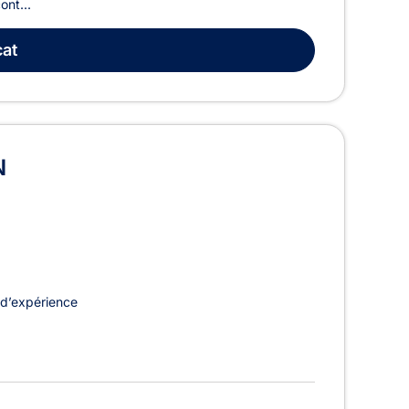
ont...
at
N
d’expérience