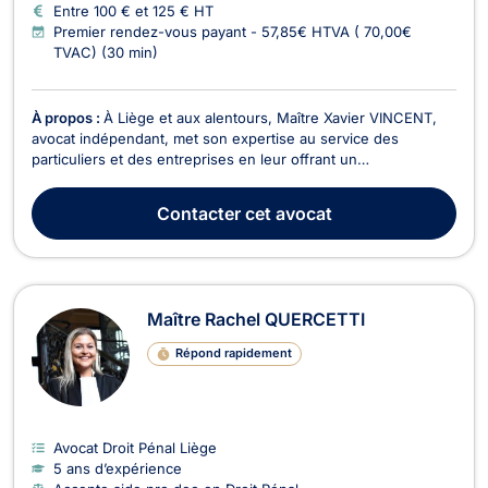
Entre 100 € et 125 € HT
Premier rendez-vous payant - 57,85€ HTVA ( 70,00€
TVAC) (30 min)
À propos :
À Liège et aux alentours, Maître Xavier VINCENT,
avocat indépendant, met son expertise au service des
particuliers et des entreprises en leur offrant un
accompagnement juridique rigoureux, réactif et orienté
résultats. Titulaire d’un Master en droit privé et droit des
Contacter
cet avocat
affaires de l’Université de Liège, il intervient tant en...
Maître Rachel QUERCETTI
Répond rapidement
Avocat Droit Pénal Liège
5 ans d’expérience