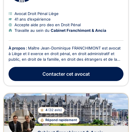
Avocat Droit Pénal Liège
41 ans d’expérience
Accepte aide pro deo en Droit Pénal
Travaille au sein du
Cabinet Franchimont & Ancia
À propos :
Maître Jean-Dominique FRANCHIMONT est avocat
à Liège et il exerce en droit pénal, en droit administratif et
public, en droit de la famille, en droit des étrangers et de la
nationalité, en droit des assurances et en droit de la santé.
Maître Jean-Dominique FRANCHIMONT intervient en droit
Contacter
cet avocat
pénal dans le domaine du droit pénal ...
4
(
32 avis
)
Répond rapidement