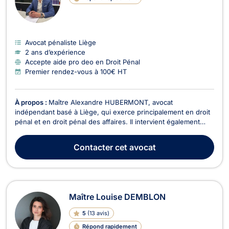
Avocat pénaliste Liège
2 ans d’expérience
Accepte aide pro deo en Droit Pénal
Premier rendez-vous à 100€ HT
À propos :
Maître Alexandre HUBERMONT, avocat
indépendant basé à Liège, qui exerce principalement en droit
pénal et en droit pénal des affaires. Il intervient également
dans divers domaines tels que le droit du sport, le droit de
roulage et permis de conduire, le droit civil, le droit des
Contacter
cet avocat
affaires, le droit de la sécurité sociale, le ...
Maître Louise DEMBLON
5
(
13 avis
)
Répond rapidement