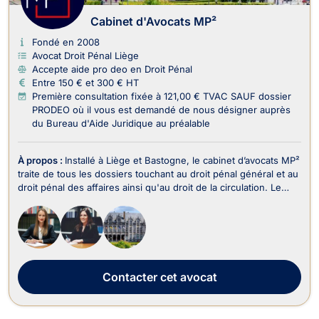
Cabinet d'Avocats MP²
Fondé en 2008
Avocat Droit Pénal Liège
Accepte aide pro deo en Droit Pénal
Entre 150 € et 300 € HT
Première consultation fixée à 121,00 € TVAC SAUF dossier
PRODEO où il vous est demandé de nous désigner auprès
du Bureau d'Aide Juridique au préalable
À propos :
Installé à Liège et Bastogne, le cabinet d’avocats MP²
traite de tous les dossiers touchant au droit pénal général et au
droit pénal des affaires ainsi qu'au droit de la circulation. Le
cabinet d’avocats MP² intervient en droit pénal et représente
tant les victimes que les auteurs présumés d’infraction au droit
pénal des af...
Contacter
cet avocat