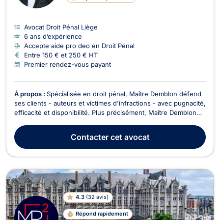
Avocat Droit Pénal Liège
6 ans d’expérience
Accepte aide pro deo en Droit Pénal
Entre 150 € et 250 € HT
Premier rendez-vous payant
À propos :
Spécialisée en droit pénal, Maître Demblon défend
ses clients - auteurs et victimes d'infractions - avec pugnacité,
efficacité et disponibilité. Plus précisément, Maître Demblon
traite quotidiennement des dossiers de droit pénal général
(harcèlement, calomnie et diffamation, violences sexuelles,
Contacter
cet avocat
coups et blessures, stupéfia...
4.3
(
32 avis
)
Répond rapidement