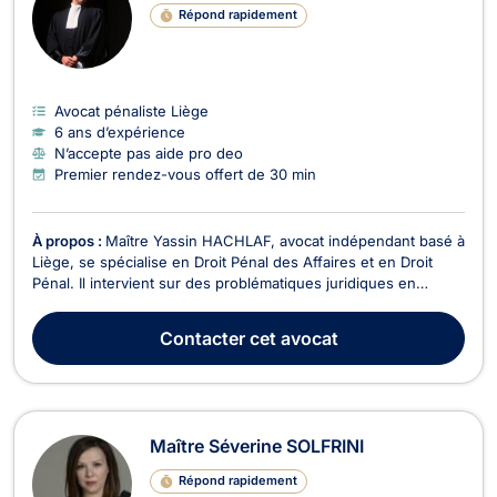
Répond rapidement
Avocat pénaliste Liège
6 ans d’expérience
N’accepte pas aide pro deo
Premier rendez-vous offert de 30 min
À propos :
Maître Yassin HACHLAF, avocat indépendant basé à
Liège, se spécialise en Droit Pénal des Affaires et en Droit
Pénal. Il intervient sur des problématiques juridiques en
matière de procédure pénale, notamment dans le cadre de la
défense lors de procès devant le tribunal judiciaire ou le
Contacter
cet avocat
tribunal correctionnel. Son expertise l...
Maître Séverine SOLFRINI
Répond rapidement