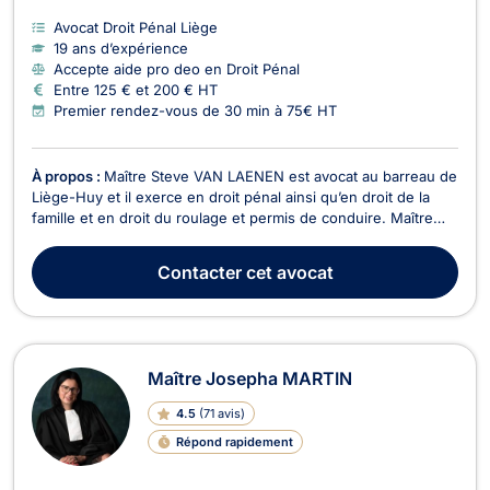
Avocat Droit Pénal Liège
19 ans d’expérience
Accepte aide pro deo en Droit Pénal
Entre 125 € et 200 € HT
Premier rendez-vous de 30 min à 75€ HT
À propos :
Maître Steve VAN LAENEN est avocat au barreau de
Liège-Huy et il exerce en droit pénal ainsi qu’en droit de la
famille et en droit du roulage et permis de conduire. Maître
VAN LAENEN s’occupe des litiges relevant du droit pénal en
général mais aussi de la réparation du dommage corporel. De
Contacter
cet avocat
ce fait, il est en mesure d’interv...
Maître Josepha MARTIN
4.5
(
71 avis
)
Répond rapidement