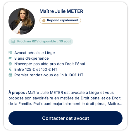
Maître Julie METER
Répond rapidement
Prochain RDV disponible :
10 août
Avocat pénaliste Liège
8 ans d’expérience
N’accepte pas aide pro deo Droit Pénal
Entre 125 € et 150 € HT
Premier rendez-vous de 1h à 100€ HT
À propos :
Maître Julie METER est avocate à Liège et vous
propose son savoir-faire en matière de Droit pénal et de Droit
de la Famille. Pratiquant majoritairement le droit pénal, Maître
METER vous assistera lors des procédures, que vous soyez
auteur ou victime d’infractions. Elle sera présente à vos côtés
Contacter
cet avocat
lors de toutes les étapes de ...