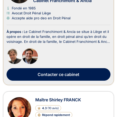
Cabinet Franchimont & Ancia
Fondé en 1985
Avocat Droit Pénal Liège
Accepte aide pro deo en Droit Pénal
À propos :
Le Cabinet Franchimont & Ancia se situe à Liège et il
opère en droit de la famille, en droit pénal ainsi qu’en droit du
voisinage. En droit de la famille, le Cabinet Franchimont & Ancia
prend en charge les affaires relatives au divorce, à la filiation et
au droit de la jeunesse. Il traite aussi les contentieux relev...
Contacter
ce cabinet
Maître Shirley FRANCK
4.3
(
10 avis
)
Répond rapidement