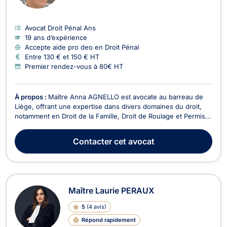
Avocat Droit Pénal Ans
19 ans d’expérience
Accepte aide pro deo en Droit Pénal
Entre 130 € et 150 € HT
Premier rendez-vous à 80€ HT
À propos :
Maître Anna AGNELLO est avocate au barreau de
Liège, offrant une expertise dans divers domaines du droit,
notamment en Droit de la Famille, Droit de Roulage et Permis
de conduire, Droit Civil, Divorce, Droit Pénal, et Droit des
Mineurs. En Droit de la Famille, Maître AGNELLO vous
Contacter
cet avocat
accompagne dans les procédures de divorce, q...
Maître Laurie PERAUX
5
(
4 avis
)
Répond rapidement