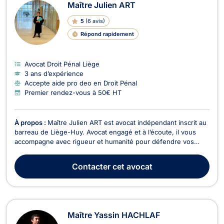
Maître Julien ART
5
(
6 avis
)
Répond rapidement
Avocat Droit Pénal Liège
3 ans d’expérience
Accepte aide pro deo en Droit Pénal
Premier rendez-vous à 50€ HT
À propos :
Maître Julien ART est avocat indépendant inscrit au
barreau de Liège-Huy. Avocat engagé et à l’écoute, il vous
accompagne avec rigueur et humanité pour défendre vos
droits à chaque étape de vos démarches juridiques. Il
intervient notamment en droit civil, droit de la famille, droit des
Contacter
cet avocat
mineurs ainsi qu’en droit pénal. Ses c...
Maître Yassin HACHLAF