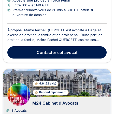
Accepte aide pro deo en Droit Pénal
Entre 100 € et 140 € HT
Premier rendez-vous de 30 min à 60€ HT, offert si
ouverture de dossier
À propos :
Maître Rachel QUERCETTI est avocate à Liège et
exerce en droit de la famille et en droit pénal. D’une part, en
droit de la famille, Maître Rachel QUERCETTI assiste ses
clients pour tout contentieux familial relatif au divorce, à la
séparation et à la pension alimentaire. Compétente en droit de
Contacter
cet avocat
la jeunesse, elle s’occupe aus...
4.6
(
52 avis
)
Répond rapidement
M24 Cabinet d'Avocats
3 Avocats