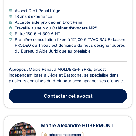
Avocat Droit Pénal Liège
18 ans d’expérience
Accepte aide pro deo en Droit Pénal
Travaille au sein du
Cabinet d’Avocats MP²
Entre 150 € et 300 € HT
Première consultation fixée à 121,00 € TVAC SAUF dossier
PRODEO où il vous est demandé de nous désigner auprès
du Bureau d'Aide Juridique au préalable
À propos :
Maître Renaud MOLDERS-PIERRE, avocat
indépendant basé à Liège et Bastogne, se spécialise dans
plusieurs domaines du droit pour accompagner ses clients en
Belgique. Il intervient notamment en droit pénal des affaires,
droit du sport, droit de Roulage et Permis de conduire, droit
Contacter
cet avocat
commercial - concurrence et droit pénal. Fonda...
Maître Alexandre HUBERMONT
Répond rapidement