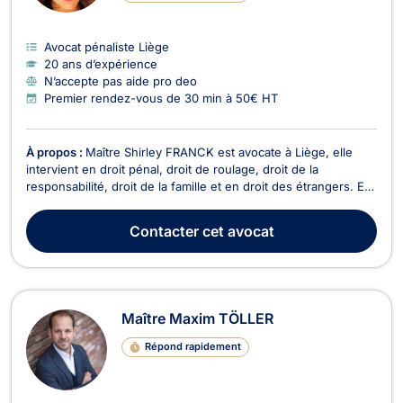
Avocat pénaliste Liège
20 ans d’expérience
N’accepte pas aide pro deo
Premier rendez-vous de 30 min à 50€ HT
À propos :
Maître Shirley FRANCK est avocate à Liège, elle
intervient en droit pénal, droit de roulage, droit de la
responsabilité, droit de la famille et en droit des étrangers. En
droit pénal, Maître FRANCK s'assure de votre défense en cas
de contravention, de délits, de crimes commis dans le but de
Contacter
cet avocat
faire valoir vos droits devant le...
Maître Maxim TÖLLER
Répond rapidement