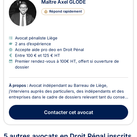
Maître Axel GLODÉ
Répond rapidement
Avocat pénaliste Liège
2 ans d’expérience
Accepte aide pro deo en Droit Pénal
Entre 100 € et 125 € HT
Premier rendez-vous à 100€ HT, offert si ouverture de
dossier
À propos :
Avocat indépendant au Barreau de Liège,
j’interviens auprès des particuliers, des indépendants et des
entreprises dans le cadre de dossiers relevant tant du conseil
que du contentieux. Je veille à offrir à chaque client un
accompagnement fondé sur la rigueur, la disponibilité et la
Contacter
cet avocat
clarté, en accordant une attention particu...
5 autres avocats en Droit Pénal inscrits