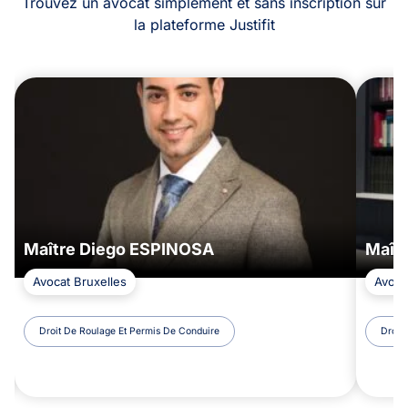
Trouvez un avocat simplement et sans inscription sur
la plateforme Justifit
Maître Diego ESPINOSA
Maît
Avocat Bruxelles
Avoca
Droit De Roulage Et Permis De Conduire
Droit