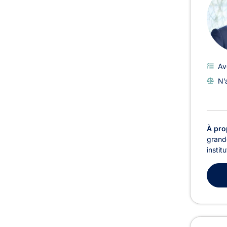
Av
N’
À pro
grande
instit