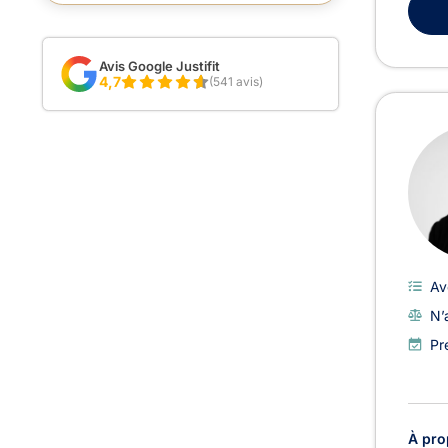
Avis Google Justifit
4,7
(541 avis)
Av
N’
Pr
À pro