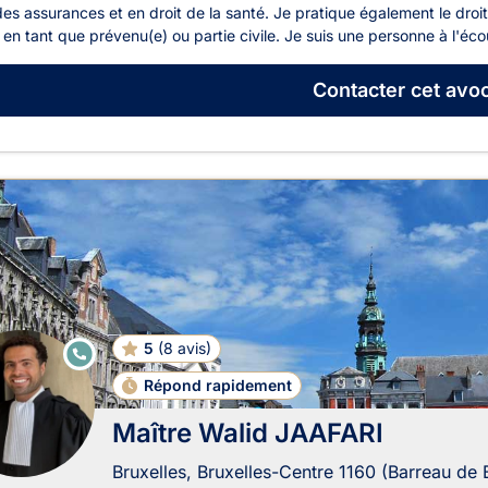
des assurances et en droit de la santé. Je pratique également le droi
 en tant que prévenu(e) ou partie civile. Je suis une personne à l'écou
Contacter
cet avoc
5
(
8 avis
)
E
N
LI
Répond rapidement
G
N
Maître Walid JAAFARI
E
Bruxelles, Bruxelles-Centre 1160 (Barreau de 