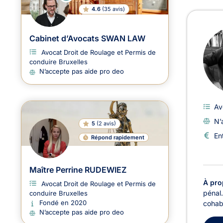
N
LI
4.6
(
35 avis
)
G
N
E
Cabinet d’Avocats SWAN LAW
Avocat Droit de Roulage et Permis de
conduire Bruxelles
N’accepte pas aide pro deo
Av
N’
5
(
2 avis
)
En
Répond rapidement
Maître Perrine RUDEWIEZ
À pro
Avocat Droit de Roulage et Permis de
pénal.
conduire Bruxelles
Fondé en 2020
cohabi
N’accepte pas aide pro deo