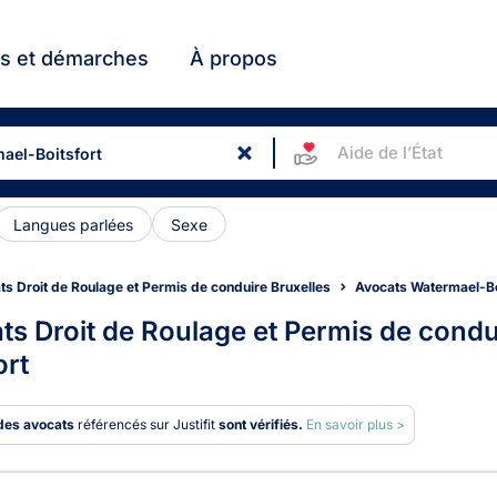
ts et démarches
À propos
Aide de l’État
Langues parlées
Sexe
ts Droit de Roulage et Permis de conduire Bruxelles
Avocats Watermael-Bo
ts Droit de Roulage et Permis de condu
ort
des avocats
référencés sur Justifit
sont vérifiés.
En savoir plus >
ats en Droit de Roulage et P