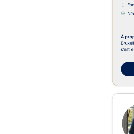
Fo
N’a
À pro
Bruxel
s’est 