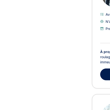
Av
N’
Pr
À pro
roulag
immeu