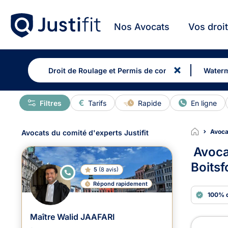
Nos Avocats
Vos droi
Filtres
Tarifs
Rapide
En ligne
Avoca
Avocats du comité d'experts Justifit
Avoca
Boitsf
5
(
8 avis
)
E
N
Répond rapidement
LI
G
100% 
N
E
Maître Walid JAAFARI
Avoc