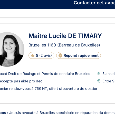
Contacter
cet avoc
Maître Lucile DE TIMARY
Bruxelles
1160
(Barreau de Bruxelles)
5
(
2 avis
)
Répond rapidement
ocat Droit de Roulage et Permis de conduire Bruxelles
5 ans d
accepte pas aide pro deo
Entre 9
emier rendez-vous à 75€ HT, offert si ouverture de dossier
pos :
Je suis avocate à Bruxelles spécialisée en réparation du dommag