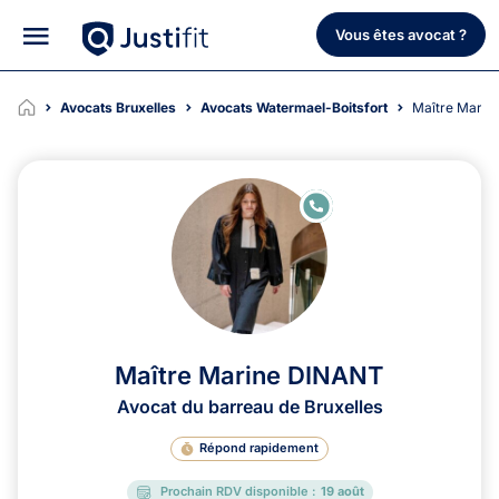
Vous êtes avocat ?
Avocats Bruxelles
Avocats Watermael-Boitsfort
Maître Mari
E
N
LI
G
N
E
Maître Marine DINANT
Avocat du barreau de Bruxelles
Répond rapidement
Prochain RDV disponible :
19 août