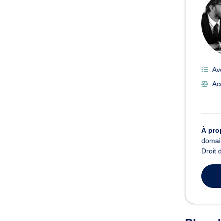
Av
Ac
À pro
domain
Droit 