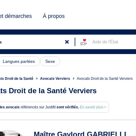
 et démarches
À propos
Aide de l’État
Langues parlées
Sexe
s Droit de la Santé
Avocats Verviers
Avocats Droit de la Santé Verviers
s Droit de la Santé Verviers
des avocats
référencés sur Justifit
sont vérifiés.
En savoir plus >
ats en Droit de la Santé à Ver
Maître Gaylord GABRIELLI