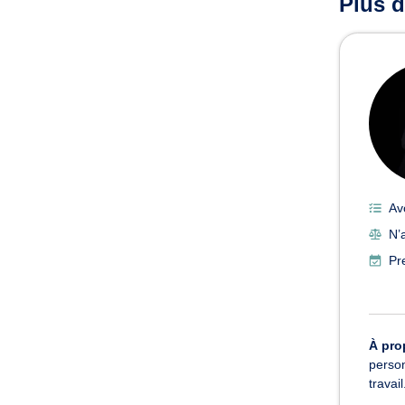
Plus d
Av
N’
Pr
À pro
person
travai