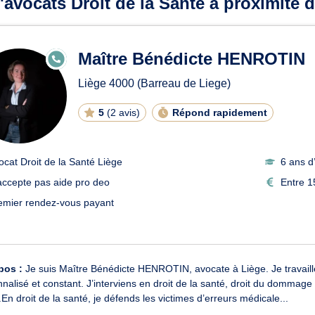
'avocats Droit de la Santé à proximité d
Maître Bénédicte HENROTIN
E
N
LI
Liège
4000
(Barreau de Liege)
G
N
E
5
(
2 avis
)
Répond rapidement
ocat Droit de la Santé Liège
6 ans d
accepte pas aide pro deo
Entre 1
emier rendez-vous payant
pos :
Je suis Maître Bénédicte HENROTIN, avocate à Liège. Je travaille s
nalisé et constant. J’interviens en droit de la santé, droit du dommage 
l.En droit de la santé, je défends les victimes d’erreurs médicale...