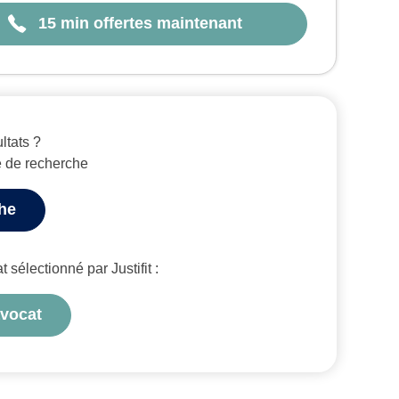
15 min offertes maintenant
ltats ?
e de recherche
che
sélectionné par Justifit :
avocat