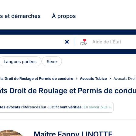
ts et démarches
À propos
Aide de l’État
Langues parlées
Sexe
ts Droit de Roulage et Permis de conduire
Avocats Tubize
Avocats Dro
ts Droit de Roulage et Permis de condu
des avocats
référencés sur Justifit
sont vérifiés.
En savoir plus >
ats en Droit de Roulage et Pe
Maître Fanny LINOTTE