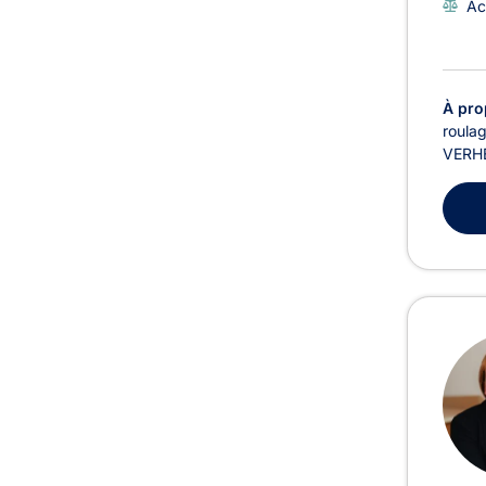
Ac
À pro
roulag
VERHE