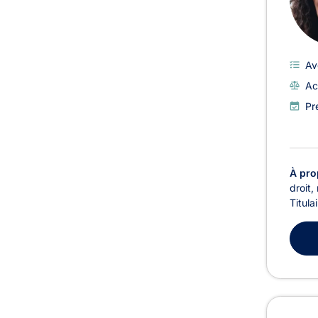
Av
Ac
Pr
À pro
droit,
Titula