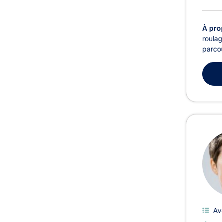
À pro
roulag
parcou
Av