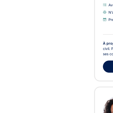
Av
N’
Pr
À pro
civil.
ses c