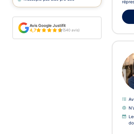
répres
Avis Google Justifit
4,7
(540 avis)
Av
N’
Le
do