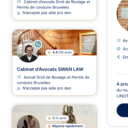
Cabinet d’avocats Droit de Roulage et
Permis de conduire Bruxelles
N’accepte pas aide pro deo
Av
E
N
Ac
LI
4.6
(
35 avis
)
G
En
N
E
Cabinet d’Avocats SWAN LAW
Avocat Droit de Roulage et Permis de
conduire Bruxelles
À pro
N’accepte pas aide pro deo
du rou
LINOTT
5
(
2 avis
)
Répond rapidement