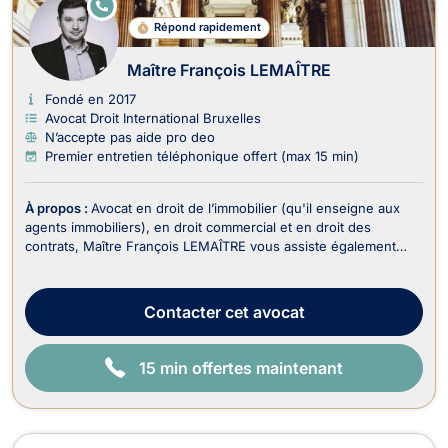
E
N
Répond rapidement
LI
G
N
Maître François LEMAÎTRE
E
Fondé en 2017
Avocat Droit International Bruxelles
N’accepte pas aide pro deo
Premier entretien téléphonique offert (max 15 min)
À propos :
Avocat en droit de l’immobilier (qu'il enseigne aux
agents immobiliers), en droit commercial et en droit des
contrats, Maître François LEMAÎTRE vous assiste également
dans le recouvrement de vos créances et droit judiciaire (litiges
civils). En droit de l’immobilier, il traite : - Les dossiers en
matière de baux portant sur...
Contacter
cet avocat
15 min offertes maintenant