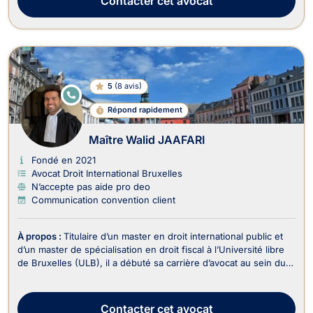
Contacter
cet avocat
5
(
8 avis
)
E
N
Répond rapidement
LI
G
N
Maître Walid JAAFARI
E
Fondé en 2021
Avocat Droit International Bruxelles
N’accepte pas aide pro deo
Communication convention client
À propos :
Titulaire d’un master en droit international public et
d’un master de spécialisation en droit fiscal à l’Université libre
de Bruxelles (ULB), il a débuté sa carrière d’avocat au sein du
département fiscal d’un cabinet spécialisé en contentieux
judiciaire. Il s’est ensuite formé auprès de feue Me Typhanie
Afschrift, avocate ...
Contacter
cet avocat