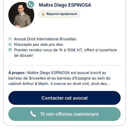
E
Maître Diego ESPINOSA
N
LI
Répond rapidement
G
N
E
Avocat Droit International Bruxelles
N’accepte pas aide pro deo
Premier rendez-vous de 1h à 150€ HT, offert si ouverture
de dossier
À propos :
Maître Diego ESPINOSA est avocat inscrit au
barreau de Bruxelles et au barreau d’Espagne au sein du
cabinet Arthur & Marin. Il exerce en droit civil, droit des
entreprises, droit international, droit européen, droit du
numérique, ainsi qu'en droit douanier. Trilingue en espagnol,
Contacter
cet avocat
français et anglais, Maître ESPINOSA acc...
15 min offertes maintenant