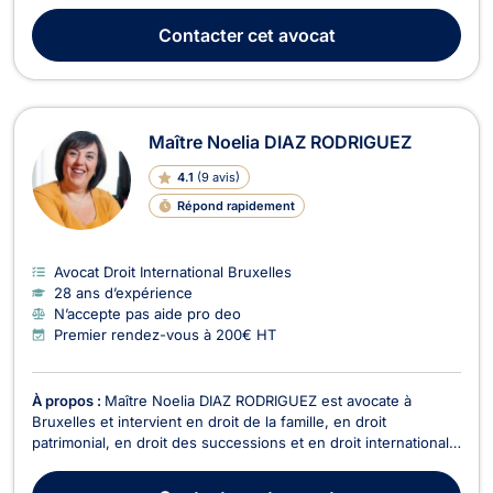
Luxembourg en tant qu’Avocat à la Cour. Me Nicolas
HAMBLENNE a fondé le cabinet d'avocats "PRAGMA Law"
Contacter
cet avocat
avec des bureaux à Bruxelles et Luxembourg. Ses ...
Maître Noelia DIAZ RODRIGUEZ
4.1
(
9 avis
)
Répond rapidement
Avocat Droit International Bruxelles
28 ans d’expérience
N’accepte pas aide pro deo
Premier rendez-vous à 200€ HT
À propos :
Maître Noelia DIAZ RODRIGUEZ est avocate à
Bruxelles et intervient en droit de la famille, en droit
patrimonial, en droit des successions et en droit international
privé. Maître DIAZ RODRIGUEZ possède une compétence
particulière en droit de la famille pour tous les dossiers