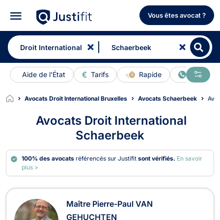
Vous êtes avocat ?
Aide de l'État
Tarifs
Rapide
En ligne
Avocats Droit International Bruxelles
Avocats Schaerbeek
Avo
Avocats Droit International
Schaerbeek
100% des avocats
référencés sur Justifit
sont vérifiés.
En savoir
plus >
Avocats en Droit International à Sc
Maître Pierre-Paul VAN
GEHUCHTEN