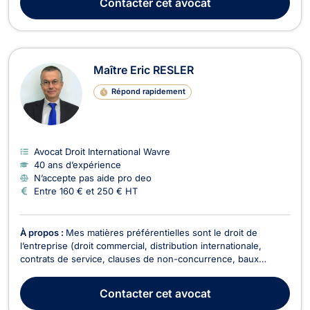
Contacter
cet avocat
relevant des contrats de mariage, du divorce à l’a...
Maître Eric RESLER
Répond rapidement
Avocat Droit International Wavre
40 ans d’expérience
N’accepte pas aide pro deo
Entre 160 € et 250 € HT
À propos :
Mes matières préférentielles sont le droit de
l’entreprise (droit commercial, distribution internationale,
contrats de service, clauses de non-concurrence, baux
commerciaux, droit des sociétés, cessions de fonds de
commerce, garanties telles que cautionnement et gage sur
Contacter
cet avocat
fonds de commerce, ...), la propriété intellectuelle ...