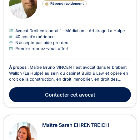
Répond rapidement
Avocat Droit collaboratif - Médiation - Arbitrage La Hulpe
40 ans d’expérience
N’accepte pas aide pro deo
Premier rendez-vous offert
À propos :
Maître Bruno VINCENT est avocat dans le brabant
Wallon (La Hulpe) au sein du cabinet Build & Law et opère en
droit de la construction, en droit immobilier, en droit des
marchés publics. En droit de l'immobilier, il vous assiste pour
tous dossiers relevant de la copropriété, de la construction,
Contacter
cet avocat
des baux d'habitations, de...
Maître Sarah EHRENTREICH