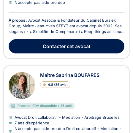
N’accepte pas aide pro deo
À propos :
Avocat Associé & Fondateur du Cabinet Euralex
Group, Maître Jean-Yves STEYT est avocat depuis 2002. Ses
slogans : - « Simplifier le Complexe » (« Keep things as simple
as possible, but not one bit simpler”) ; - « Mieux vaut prévenir
que guérir ». Maître Jean-Yves STEYT attache une importance
Contacter
cet avocat
primordiale au service à la ...
Maître Sabrina BOUFARES
4.8
(
36 avis
)
Prochain RDV disponible :
26 août
Avocat Droit collaboratif - Médiation - Arbitrage Bruxelles
7 ans d’expérience
N’accepte pas aide pro deo Droit collaboratif - Médiation -