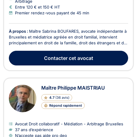
Arbitrage
Entre 120 € et 150 € HT
Premier rendez-vous payant de 45 min
À propos :
Maître Sabrina BOUFARES, avocate indépendante à
Bruxelles et médiatrice agréée en droit familial, intervient
principalement en droit de la famille, droit des étrangers et de
la nationalité, ainsi qu’en droit des baux d’habitation. Elle
accompagne ses clients avec bienveillance, écoute, rigueur, et
Contacter
cet avocat
efficacité, afin de propos...
Maître Philippe MAISTRIAU
4.7
(
36 avis
)
Répond rapidement
Avocat Droit collaboratif - Médiation - Arbitrage Bruxelles
37 ans d’expérience
N’accepte pas aide pro deo