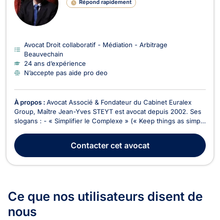
Répond rapidement
Avocat Droit collaboratif - Médiation - Arbitrage
Beauvechain
24 ans d’expérience
N’accepte pas aide pro deo
À propos :
Avocat Associé & Fondateur du Cabinet Euralex
Group, Maître Jean-Yves STEYT est avocat depuis 2002. Ses
slogans : - « Simplifier le Complexe » (« Keep things as simple
as possible, but not one bit simpler”) ; - « Mieux vaut prévenir
que guérir ». Maître Jean-Yves STEYT attache une importance
Contacter
cet avocat
primordiale au service à la ...
Ce que nos utilisateurs
disent de
nous