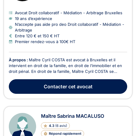
Avocat Droit collaboratif - Médiation - Arbitrage Bruxelles
19 ans d’expérience
N’accepte pas aide pro deo Droit collaboratif - Médiation -
Arbitrage
Entre 120 € et 150 € HT
Premier rendez-vous à 100€ HT
À propos :
Maître Cyril COSTA est avocat à Bruxelles et il
intervient en droit de la famille, en droit de l’immobilier et en
droit pénal. En droit de la famille, Maître Cyril COSTA se
charge des procédures de divorce à l'amiable ou contentieux,
de cohabitation légale, de filiation, de droit de garde et de
Contacter
cet avocat
droit de visite, de pension a...
Maître Sabrina MACALUSO
4.3
(
6 avis
)
Répond rapidement