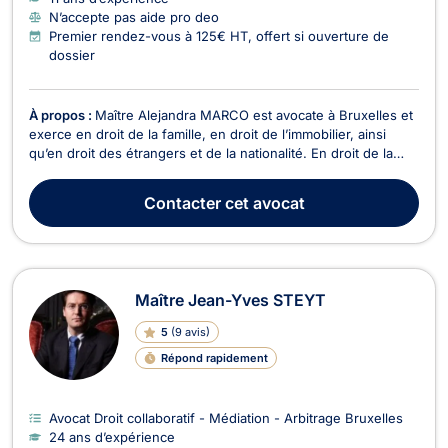
N’accepte pas aide pro deo
Premier rendez-vous à 125€ HT, offert si ouverture de
dossier
À propos :
Maître Alejandra MARCO est avocate à Bruxelles et
exerce en droit de la famille, en droit de l’immobilier, ainsi
qu’en droit des étrangers et de la nationalité. En droit de la
famille, Maître Alejandra MARCO s’occupe des affaires liées
aux relations familiales telles que le divorce à l’amiable ou
Contacter
cet avocat
contentieux. Elle prend éga...
Maître Jean-Yves STEYT
5
(
9 avis
)
Répond rapidement
Avocat Droit collaboratif - Médiation - Arbitrage Bruxelles
24 ans d’expérience