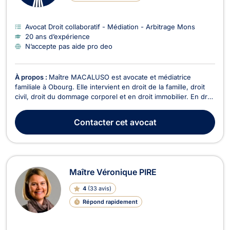
Avocat Droit collaboratif - Médiation - Arbitrage Mons
20 ans d’expérience
N’accepte pas aide pro deo
À propos :
Maître MACALUSO est avocate et médiatrice
familiale à Obourg. Elle intervient en droit de la famille, droit
civil, droit du dommage corporel et en droit immobilier. En droit
de la famille, elle intervient dans les dossiers de divorce et/ou
de séparation de couples mariés ou non. Elle vous
Contacter
cet avocat
accompagne dans les conséquences li...
Maître Véronique PIRE
4
(
33 avis
)
Répond rapidement