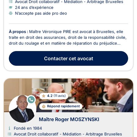
Avocat Droit collaboratif - Médiation - Arbitrage Bruxelles
24 ans d’expérience
N’accepte pas aide pro deo
À propos :
Maître Véronique PIRE est avocat à Bruxelles, elle
traite en droit des assurances, droit de la responsabilité civile,
droit du roulage et en matière de réparation du préjudice
corporel. Maître PIRE intervient pour tous dossiers relevant du
droit des assurances tel que l’assurance des responsabilités,
Contacter
cet avocat
l’assurance des acciden...
4.2
(
11 avis
)
E
N
Répond rapidement
LI
G
N
Maître Roger MOSZYNSKI
E
Fondé en 1984
Avocat Droit collaboratif - Médiation - Arbitrage Bruxelles