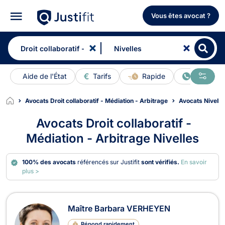
Vous êtes avocat ?
Aide de l'État
Tarifs
Rapide
En ligne
Avocats Droit collaboratif - Médiation - Arbitrage
Avocats Nivelle
Avocats Droit collaboratif -
Médiation - Arbitrage Nivelles
100% des avocats
référencés sur Justifit
sont vérifiés.
En savoir
plus >
Avocats en Droit collaboratif - Média
Maître Barbara VERHEYEN
Répond rapidement