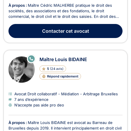
À propos :
Maître Cédric MALHERBE pratique le droit des
sociétés, des associations et des fondations, le droit
commercial, le droit civil et le droit des saisies. En droit des
sociétés, il conseille et assiste notamment en vue de la
constitution de sociétés, concernant le respect de leurs
Contacter
cet avocat
obligations légales et statutaires, à l’occasi...
E
Maître Louis BIDAINE
N
LI
5
(
24 avis
)
G
N
Répond rapidement
E
Avocat Droit collaboratif - Médiation - Arbitrage Bruxelles
7 ans d’expérience
N’accepte pas aide pro deo
À propos :
Maître Louis BIDAINE est avocat au Barreau de
Bruxelles depuis 2019. Il intervient principalement en droit civil