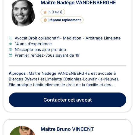
Maître Nadège VANDENBERGHE
5
(
1 avis
)
Répond rapidement
Avocat Droit collaboratif - Médiation - Arbitrage Limelette
14 ans d’expérience
N’accepte pas aide pro deo
Premier rendez-vous payant de 1h
À propos :
Maître Nadège VANDENBERGHE est avocate à
Bierges (Wavre) et Limelette (Ottignies-Louvain-la-Neuve).
Elle pratique habituellement le droit de la famille et des
successions, et est médiatrice agréée en droit familial, civil et
commercial. Maître Nadège VANDENBERGHE est compétente
Contacter
cet avocat
en droit du divorce (amiable ou contentieux) d...
Maître Bruno VINCENT